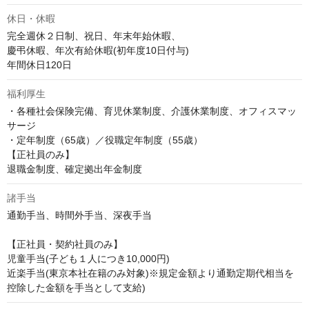
休日・休暇
完全週休２日制、祝日、年末年始休暇、

慶弔休暇、年次有給休暇(初年度10日付与)

福利厚生
・各種社会保険完備、育児休業制度、介護休業制度、オフィスマッ
サージ

・定年制度（65歳）／役職定年制度（55歳）

【正社員のみ】

退職金制度、確定拠出年金制度
諸手当
通勤手当、時間外手当、深夜手当

【正社員・契約社員のみ】

児童手当(子ども１人につき10,000円)

近楽手当(東京本社在籍のみ対象)※規定金額より通勤定期代相当を
控除した金額を手当として支給)