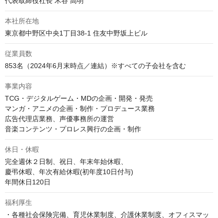
代表取締役社長 木谷 高明
本社所在地
東京都中野区中央1丁目38-1 住友中野坂上ビル
従業員数
853名（2024年6月末時点／連結）※すべての子会社を含む
事業内容
TCG・デジタルゲーム・MDの企画・開発・発売

マンガ・アニメの企画・制作・プロデュース業務

広告代理店業務、声優事務所の運営

音楽コンテンツ・プロレス興行の企画・制作
休日・休暇
完全週休２日制、祝日、年末年始休暇、

慶弔休暇、年次有給休暇(初年度10日付与)

福利厚生
・各種社会保険完備、育児休業制度、介護休業制度、オフィスマッ