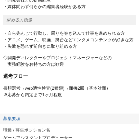
・開発会社との折衝経験
・媒体問わず何らかの編集者経験がある方
求める人物像
・自ら先んじて行動し、周りを巻き込んで仕事を進められる方
・アニメ、ゲーム、映画、舞台などエンタメコンテンツが好きな方
・失敗を恐れず前向きに取り組める方
◇開発ディレクターやプロジェクトマネージャーなどの
実務経験をお持ちの方は歓迎
選考フロー
書類選考→web適性検査(2種類)→面接2回（基本対面）
※応募から内定まで1ヶ月程度
募集要項
職種 / 募集ポジション名
ゲームアシスタントプロデューサー