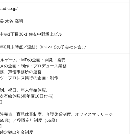
oad.co.jp/
長 木谷 高明
中央1丁目38-1 住友中野坂上ビル
024年6月末時点／連結）※すべての子会社を含む
タルゲーム・MDの企画・開発・発売

メの企画・制作・プロデュース業務

務、声優事務所の運営

ツ・プロレス興行の企画・制作
制、祝日、年末年始休暇、

有給休暇(初年度10日付与)

険完備、育児休業制度、介護休業制度、オフィスマッサージ

65歳）／役職定年制度（55歳）

】

確定拠出年金制度