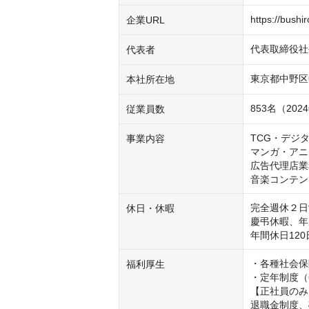
https://bushir
企業URL
代表取締役社
代表者
東京都中野区
本社所在地
853名（2
従業員数
TCG・デジ
事業内容
マンガ・アニ
広告代理店業
音楽コンテン
完全週休２日
休日・休暇
慶弔休暇、年次
・各種社会保
福利厚生
・定年制度（
【正社員のみ
退職金制度、