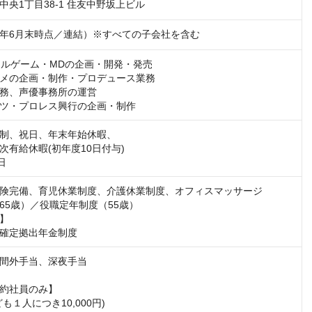
中央1丁目38-1 住友中野坂上ビル
024年6月末時点／連結）※すべての子会社を含む
タルゲーム・MDの企画・開発・発売

メの企画・制作・プロデュース業務

務、声優事務所の運営

ツ・プロレス興行の企画・制作
制、祝日、年末年始休暇、

有給休暇(初年度10日付与)

険完備、育児休業制度、介護休業制度、オフィスマッサージ

65歳）／役職定年制度（55歳）

】

確定拠出年金制度
間外手当、深夜手当

約社員のみ】

も１人につき10,000円)
