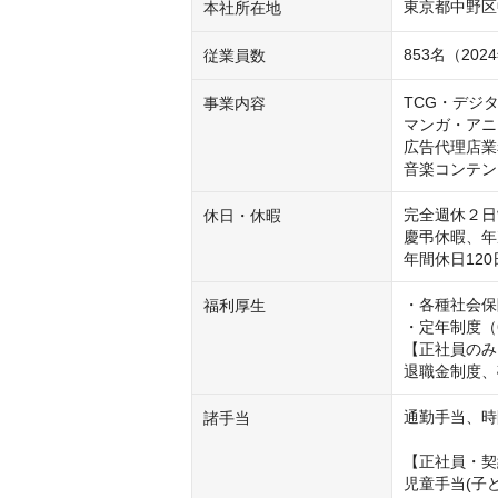
東京都中野区
本社所在地
853名（2
従業員数
TCG・デジ
事業内容
マンガ・アニ
広告代理店業
音楽コンテン
完全週休２日
休日・休暇
慶弔休暇、年次
・各種社会保
福利厚生
・定年制度（
【正社員のみ
退職金制度、
通勤手当、時
諸手当
【正社員・契
児童手当(子ど