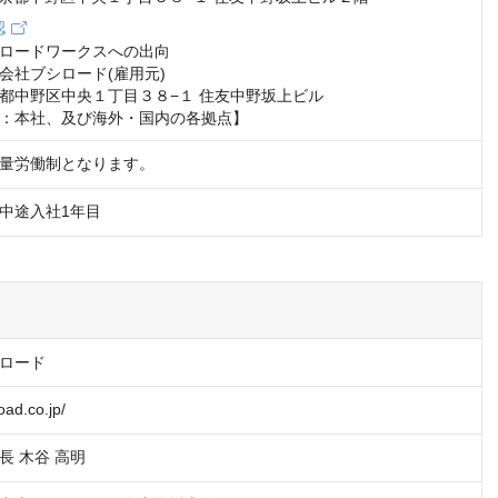
認
ロードワークスへの出向

会社ブシロード(雇用元)

都中野区中央１丁目３８−１ 住友中野坂上ビル

：本社、及び海外・国内の各拠点】
量労働制となります。
/中途入社1年目
ロード
oad.co.jp/
長 木谷 高明