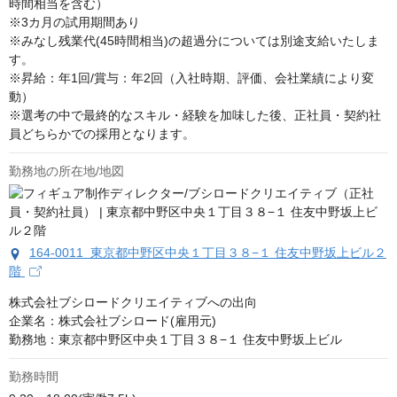
時間相当を含む）

※3カ月の試用期間あり

※みなし残業代(45時間相当)の超過分については別途支給いたしま
す。

※昇給：年1回/賞与：年2回（入社時期、評価、会社業績により変
動）

※選考の中で最終的なスキル・経験を加味した後、正社員・契約社
員どちらかでの採用となります。
勤務地の所在地/地図
164-0011 東京都中野区中央１丁目３８−１ 住友中野坂上ビル２
階
株式会社ブシロードクリエイティブへの出向

企業名：株式会社ブシロード(雇用元)

勤務地：東京都中野区中央１丁目３８−１ 住友中野坂上ビル
勤務時間