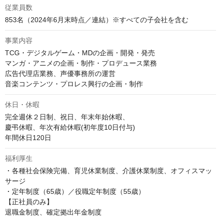
従業員数
853名（2024年6月末時点／連結）※すべての子会社を含む
事業内容
TCG・デジタルゲーム・MDの企画・開発・発売

マンガ・アニメの企画・制作・プロデュース業務

広告代理店業務、声優事務所の運営

音楽コンテンツ・プロレス興行の企画・制作
休日・休暇
完全週休２日制、祝日、年末年始休暇、

慶弔休暇、年次有給休暇(初年度10日付与)

福利厚生
・各種社会保険完備、育児休業制度、介護休業制度、オフィスマッ
サージ

・定年制度（65歳）／役職定年制度（55歳）

【正社員のみ】

退職金制度、確定拠出年金制度