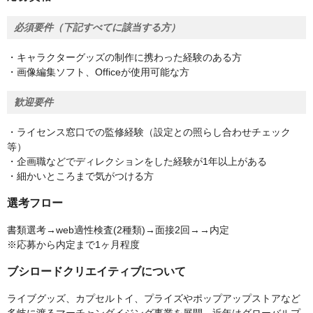
必須要件（下記すべてに該当する方）
・キャラクターグッズの制作に携わった経験のある方
・画像編集ソフト、Officeが使用可能な方
歓迎要件
・ライセンス窓口での監修経験（設定との照らし合わせチェック
等）
・企画職などでディレクションをした経験が1年以上がある
・細かいところまで気がつける方
選考フロー
書類選考→web適性検査(2種類)→面接2回→→内定
※応募から内定まで1ヶ月程度
ブシロードクリエイティブについて
ライブグッズ、カプセルトイ、プライズやポップアップストアなど