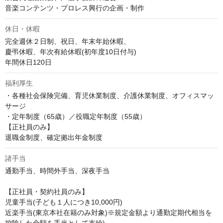
音楽コンテンツ・プロレス興行の企画・制作
休日・休暇
完全週休２日制、祝日、年末年始休暇、

慶弔休暇、年次有給休暇(初年度10日付与)

福利厚生
・各種社会保険完備、育児休業制度、介護休業制度、オフィスマッ
サージ

・定年制度（65歳）／役職定年制度（55歳）

【正社員のみ】

退職金制度、確定拠出年金制度
諸手当
通勤手当、時間外手当、深夜手当

【正社員・契約社員のみ】

児童手当(子ども１人につき10,000円)

近楽手当(東京本社在籍のみ対象)※規定金額より通勤定期代相当を