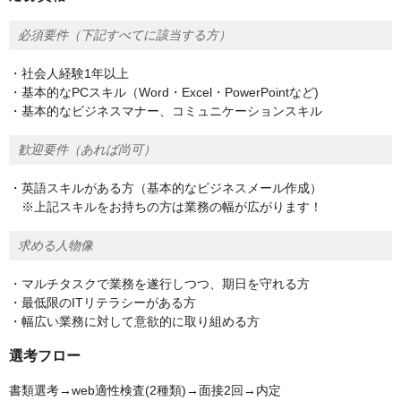
必須要件（下記すべてに該当する方）
・社会人経験1年以上
・基本的なPCスキル（Word・Excel・PowerPointなど)
・基本的なビジネスマナー、コミュニケーションスキル
歓迎要件（あれば尚可）
・英語スキルがある方（基本的なビジネスメール作成）
※上記スキルをお持ちの方は業務の幅が広がります！
求める人物像
・マルチタスクで業務を遂行しつつ、期日を守れる方
・最低限のITリテラシーがある方
・幅広い業務に対して意欲的に取り組める方
選考フロー
書類選考→web適性検査(2種類)→面接2回→内定