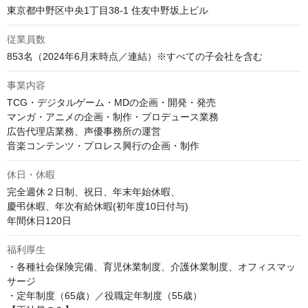
東京都中野区中央1丁目38-1 住友中野坂上ビル
従業員数
853名（2024年6月末時点／連結）※すべての子会社を含む
事業内容
TCG・デジタルゲーム・MDの企画・開発・発売

マンガ・アニメの企画・制作・プロデュース業務

広告代理店業務、声優事務所の運営

音楽コンテンツ・プロレス興行の企画・制作
休日・休暇
完全週休２日制、祝日、年末年始休暇、

慶弔休暇、年次有給休暇(初年度10日付与)

福利厚生
・各種社会保険完備、育児休業制度、介護休業制度、オフィスマッ
サージ

・定年制度（65歳）／役職定年制度（55歳）
