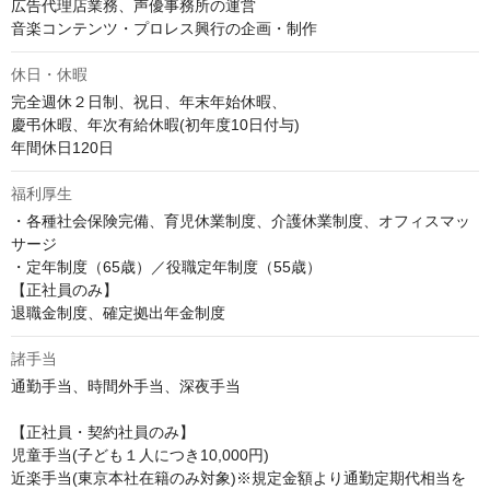
広告代理店業務、声優事務所の運営

音楽コンテンツ・プロレス興行の企画・制作
休日・休暇
完全週休２日制、祝日、年末年始休暇、

慶弔休暇、年次有給休暇(初年度10日付与)

福利厚生
・各種社会保険完備、育児休業制度、介護休業制度、オフィスマッ
サージ

・定年制度（65歳）／役職定年制度（55歳）

【正社員のみ】

退職金制度、確定拠出年金制度
諸手当
通勤手当、時間外手当、深夜手当

【正社員・契約社員のみ】

児童手当(子ども１人につき10,000円)

近楽手当(東京本社在籍のみ対象)※規定金額より通勤定期代相当を