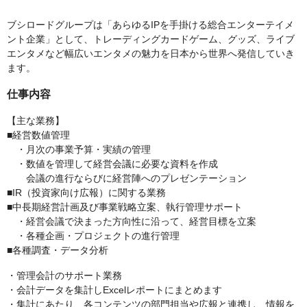
ブシロードグループは「あらゆるIPを手掛ける総合エンターテイメ
ント企業」として、トレーディングカードゲーム、グッズ、ライブ
エンタメなど幅広いエンタメの魅力を日本から世界へ発信していき
ます。
仕事内容
【主な業務】
■経営数値管理
・月次の事業予算・実績の管理
・数値を管理して経営会議に必要な資料を作成
会議の進行ならびに経営陣へのプレゼンテーション
■IR（投資家向け広報）に関する業務
■中長期経営計画及び事業戦略立案、執行管理サポート
・経営会議で決まった方向性に沿って、経営目標を立案
・各種企画・プロジェクトの進行管理
■各種調査・データ分析
・管理会計のサポート業務
・会計データを集計しExcelレポートにまとめます
・集計にあたり、各コンテンツの部門担当や広報と連携し、情報を