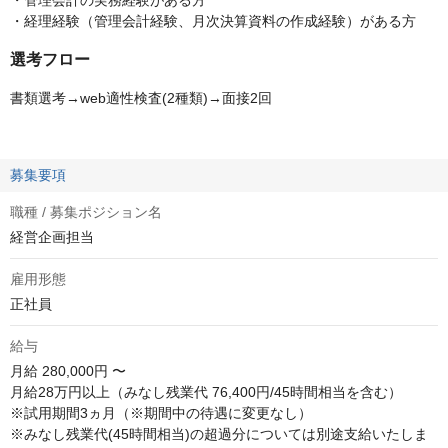
・管理会計の実務経験がある方
・経理経験（管理会計経験、月次決算資料の作成経験）がある方
選考フロー
書類選考→web適性検査(2種類)→面接2回
募集要項
職種 / 募集ポジション名
経営企画担当
雇用形態
正社員
給与
月給
280,000円 〜
月給28万円以上（みなし残業代 76,400円/45時間相当を含む）

※試用期間3ヵ月（※期間中の待遇に変更なし）

※みなし残業代(45時間相当)の超過分については別途支給いたしま