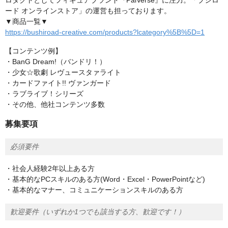
ロダクトとしてフィギュアブランド『PalVerse』に注力。「ブシロ
ード オンラインストア」の運営も担っております。
▼商品一覧▼
https://bushiroad-creative.com/products?lcategory%5B%5D=1
【コンテンツ例】
・BanG Dream!（バンドリ！）
・少女☆歌劇 レヴュースタァライト
・カードファイト!! ヴァンガード
・ラブライブ！シリーズ
・その他、他社コンテンツ多数
募集要項
必須要件
・社会人経験2年以上ある方
・基本的なPCスキルのある方(Word・Excel・PowerPointなど)
・基本的なマナー、コミュニケーションスキルのある方
歓迎要件（いずれか1つでも該当する方、歓迎です！）