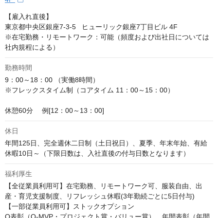
【雇入れ直後】

東京都中央区銀座7‐3‐5   ヒューリック銀座7丁目ビル 4F

※在宅勤務・リモートワーク：可能（頻度および出社日については
社内規程による）
勤務時間
9：00～18：00 （実働8時間）

※フレックスタイム制（コアタイム 11：00～15：00）

休憩60分 　例[12：00～13：00]
休日
年間125日、完全週休二日制（土日祝日）、夏季、年末年始、有給
休暇10日～（下限日数は、入社直後の付与日数となります）
福利厚生
【全従業員利用可】在宅勤務、リモートワーク可、服装自由、出
産・育児支援制度、リフレッシュ休暇(3年勤続ごとに5日付与)

【一部従業員利用可】ストックオプション

Q表彰（Q-MVP・プロジェクト賞・バリュー賞）、年間表彰（年間