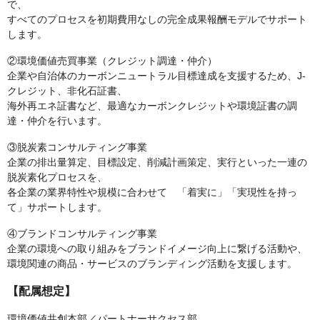
で、
すべてのプロセスを初期費用なしの完全成果報酬モデルでサポート
します。
②環境価値売買事業（クレジット調達・仲介）
企業や自治体のカーボンニュートラル目標達成を支援するため、J-
クレジット、非化石証書、
海外再エネ証書など、最適なカーボンクレジットや環境証書の調
達・仲介を行います。
③脱炭素コンサルティング事業
企業の排出量算定、目標設定、削減計画策定、実行といった一連の
脱炭素化プロセスを、
各企業の業界特性や規模に合わせて 「着実に」「実現性を持っ
て」サポートします。
④ブランドコンサルティング事業
企業の環境への取り組みをブランドイメージ向上に繋げる活動や、
環境関連の商品・サービスのブランディング活動を支援します。
【配属想定】
環境価値共創本部／パートナーサクセス部