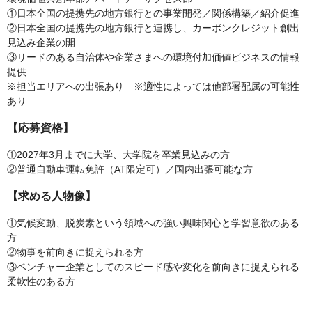
①日本全国の提携先の地方銀行との事業開発／関係構築／紹介促進
②日本全国の提携先の地方銀行と連携し、カーボンクレジット創出
見込み企業の開
③リードのある自治体や企業さまへの環境付加価値ビジネスの情報
提供
※担当エリアへの出張あり ※適性によっては他部署配属の可能性
あり
【応募資格】
①2027年3月までに大学、大学院を卒業見込みの方
②普通自動車運転免許（AT限定可）／国内出張可能な方
【求める人物像】
①気候変動、脱炭素という領域への強い興味関心と学習意欲のある
方
②物事を前向きに捉えられる方
③ベンチャー企業としてのスピード感や変化を前向きに捉えられる
柔軟性のある方