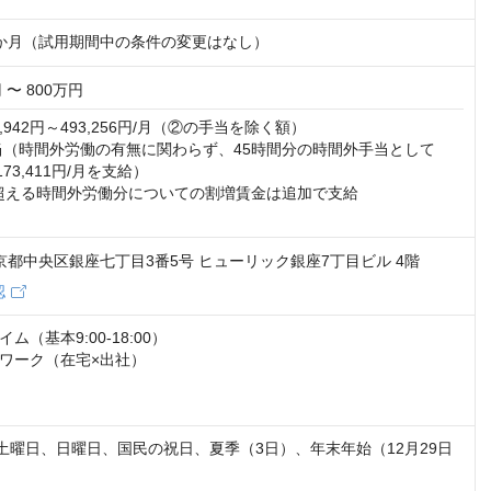
か月（試用期間中の条件の変更はなし）
 〜 800万円
,942円～493,256円/月（②の手当を除く額） 

当（時間外労働の有無に関わらず、45時間分の時間外手当として
173,411円/月を支給） 

を超える時間外労働分についての割増賃金は追加で支給 

 東京都中央区銀座七丁目3番5号 ヒューリック銀座7丁目ビル 4階
認
（基本9:00-18:00）

ワーク（在宅×出社）

（土曜日、日曜日、国民の祝日、夏季（3日）、年末年始（12月29日