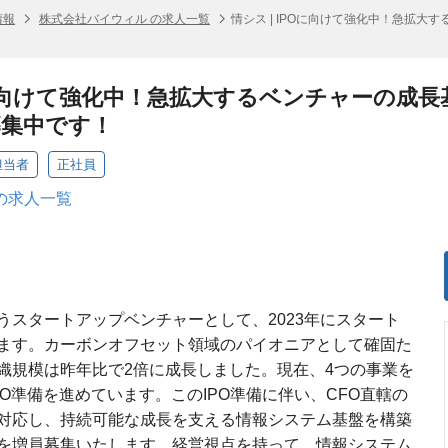
情報
株式会社バイウィル の求人一覧
情シス | IPOに向けて強化中！急拡大
POに向けて強化中！急拡大するベンチャーの成長
募集中です！
担当者
正社員
の求人一覧
うスタートアップベンチャーとして、2023年にスタート
ます。カーボンオフセット領域のパイオニアとして確固た
織規模は昨年比で2倍に成長しました。現在、4つの事業を
PO準備を進めています。このIPO準備に伴い、CFO直轄の
対応し、持続可能な成長を支える情報システム基盤を構築
を増員募集いたします。経営視点を持って、情報システム