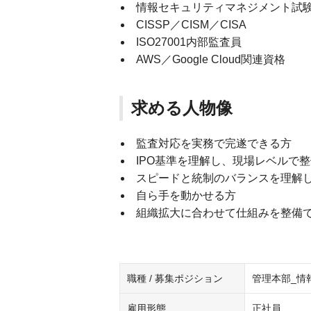
情報セキュリティマネジメント試
CISSP／CISM／CISA
ISO27001内部監査員
AWS／Google Cloud関連資格
求める人物像
監査対応を実務で完遂できる方
IPO基準を理解し、現場レベルで
スピードと統制のバランスを理解
自ら手を動かせる方
組織拡大に合わせて仕組みを整備
職種 / 募集ポジション
管理本部_情
雇用形態
正社員