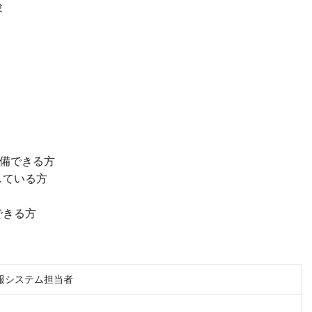
験
整備できる方
している方
できる方
報システム担当者