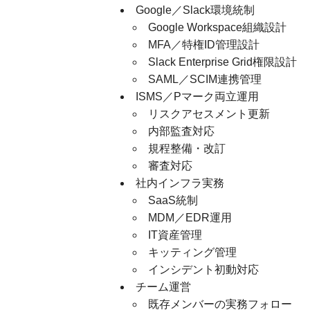
Google／Slack環境統制
Google Workspace組織設計
MFA／特権ID管理設計
Slack Enterprise Grid権限設計
SAML／SCIM連携管理
ISMS／Pマーク両立運用
リスクアセスメント更新
内部監査対応
規程整備・改訂
審査対応
社内インフラ実務
SaaS統制
MDM／EDR運用
IT資産管理
キッティング管理
インシデント初動対応
チーム運営
既存メンバーの実務フォロー