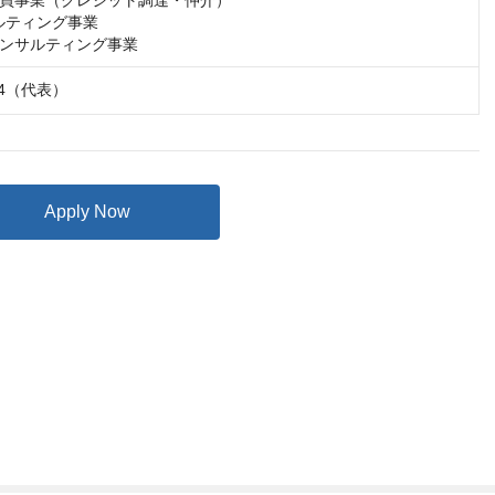
買事業（クレジット調達・仲介）

ルティング事業

ンサルティング事業
584（代表）
Apply Now