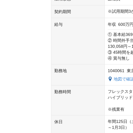
※試用期間3
契約期間
給与
年収
600万円
① 基本給369
② 時間外手
130,058円～
③ 45時間
④ 賞与無し
勤務地
1040061
地図で確
フレックスタイム
勤務時間
ハイブリッド
※残業有
年間125日
休日
～1月3日）