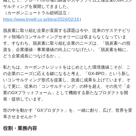
織として、グローバル市場の調査や大手プライム上場企業のGXコン
サルティングを展開してきました。
（カーボンニュートラル総研設立：
https://www.bywill.co.jp/blog/2024/02/16
）
脱炭素に取り組む企業が直面する課題は今や、従来のサステナビリ
ティ領域のコンサルティングセオリーには収まらなくなっていま
す。すなわち、脱炭素に取り組む企業のニーズは、「脱炭素への投
資を、企業価値・事業価値の向上につなげたい」「脱炭素を軸に、
どう企業成長につなげるか」。
私たちは、カーボンクレジットをはじめとした環境価値こそが、こ
の企業のニーズに応える鍵になると考え、「GX-BPO」という新し
いコンサルティング形式を提案し、急速に成果を上げています。そ
して更に、従来の「コンサルティング」の枠を超え、その先で「企
業のGXプラットフォーム」として機能する新たなプロダクトを開
発・提供しています。
世の中を動かす「GXプロダクト」を、一緒に創り、広げ、世界を変
革させませんか？
役割・業務内容