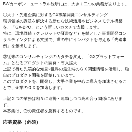
BWカーボンニュートラル総研には、大きく二つの業務があります。
①大手・先進企業に対するGX事業開発コンサルティング
環境領域の課題を解決する新たな技術活用やビジネスモデル構築
を、「GX-BPO」という新しいカタチで支援します。
特に、環境価値（クレジットや証書など）を軸とした事業開発コン
サルティングによる支援で、世の中にインパクトを与える「先進事
例」を創出します。
②従来のコンサルティングのカタチを変え、「GXプラットフォー
ム」となるプロダクトの開発・導入拡大
上記で得た先端的な知見×世界の最先端のＧＸ関連情報を活用し、独
自のプロダクト開発を開始しています。
このプロダクトを、開発し、大手企業を中心に導入を加速させるこ
とで、企業のＧＸを加速します。
上記２つの業務は相互に連携・連動しつつ高め合う関係にありま
す。
本募集は、②の責任者を急募するものです。
応募資格（必須）