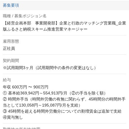
募集要項
職種 / 募集ポジション名
【経営企画本部 事業開発部】企業と行政のマッチング営業職_企業
版ふるさと納税スキーム推進営業マネージャー
雇用形態
正社員
契約期間
※試用期間3ヶ月（試用期間中の条件の変更はなし）
給与
年収
600万円 〜 900万円
① 基本給369,942円～554,913円/月（②の手当を除く額） 

② 時間外手当（時間外労働の有無に関わらず、45時間分の時間外手
当として130,058円～195,087円/月を支給）

③ 45時間を超える時間外労働分についての割増賃金は追加で支給

④賞与無し