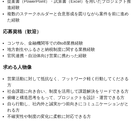
提案書（PowerPoint）・試算書（Excel）を用いたプロジェクト推
進経験
複数のステークホルダーと合意形成を図りながら案件を前に進め
た経験
応募資格（歓迎）
コンサル、金融機関等でのBtoB業務経験
地方創生やふるさと納税制度に関する業務経験
官民連携・自治体向け営業に携わった経験
求める人物像
営業活動に対して抵抗なく、フットワーク軽く行動してくださる
方
社会課題に向き合い、制度を活用して課題解決をリードできる方
俯瞰と構造思考をもって、プロジェクトを設計・運営できる方
自ら行動し、社内外と誠実かつ前向きにコミュニケーションがと
れる方
不確実性や制度の変化に柔軟に対応できる方