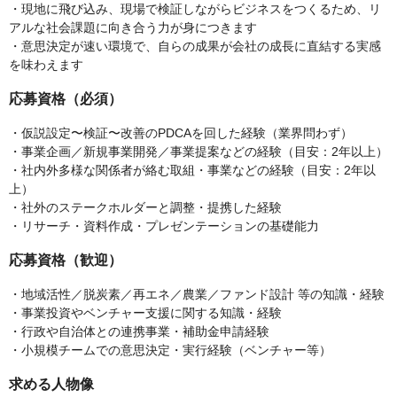
・現地に飛び込み、現場で検証しながらビジネスをつくるため、リ
アルな社会課題に向き合う力が身につきます
・意思決定が速い環境で、自らの成果が会社の成長に直結する実感
を味わえます
応募資格（必須）
・仮説設定〜検証〜改善のPDCAを回した経験（業界問わず）
・事業企画／新規事業開発／事業提案などの経験（目安：2年以上）
・社内外多様な関係者が絡む取組・事業などの経験（目安：2年以
上）
・社外のステークホルダーと調整・提携した経験
・リサーチ・資料作成・プレゼンテーションの基礎能力
応募資格（歓迎）
・地域活性／脱炭素／再エネ／農業／ファンド設計 等の知識・経験
・事業投資やベンチャー支援に関する知識・経験
・行政や自治体との連携事業・補助金申請経験
・小規模チームでの意思決定・実行経験（ベンチャー等）
求める人物像