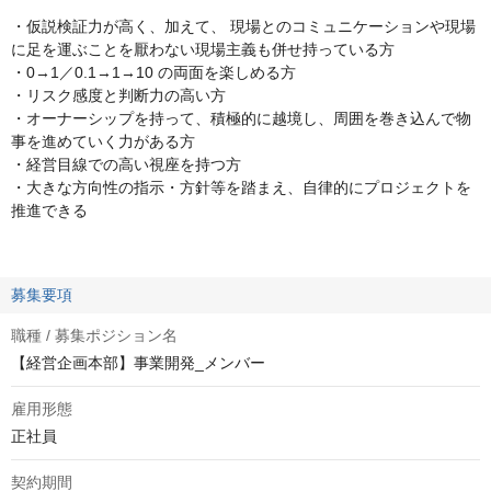
・仮説検証力が高く、加えて、 現場とのコミュニケーションや現場
に足を運ぶことを厭わない現場主義も併せ持っている方
・0→1／0.1→1→10 の両面を楽しめる方
・リスク感度と判断力の高い方
・オーナーシップを持って、積極的に越境し、周囲を巻き込んで物
事を進めていく力がある方
・経営目線での高い視座を持つ方
・大きな方向性の指示・方針等を踏まえ、自律的にプロジェクトを
推進できる
募集要項
職種 / 募集ポジション名
【経営企画本部】事業開発_メンバー
雇用形態
正社員
契約期間