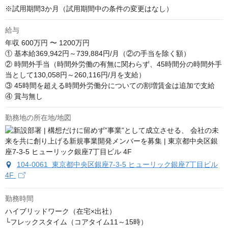
※試用期間3か月（試用期間中の条件の変更はなし）
給与
年収
600万円 〜 1200万円
① 基本給369,942円～739,884円/月（②の手当を除く額）

② 時間外手当（時間外労働の有無に関わらず、45時間分の時間外手
当として130,058円～260,116円/月を支給） 

③ 45時間を超える時間外労働分についての割増賃金は追加で支給 

④ 賞与無し
勤務地の所在地/地図
104-0061 東京都中央区銀座7‐3‐5 ヒューリック銀座7丁目ビル
4F
勤務時間
ハイブリッドワーク（在宅×出社）

└フレックスタイム（コアタイム11～15時）
