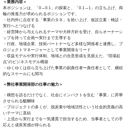
＜業務内容＞
本ポジションは、「0→0.1」の探索と、「0.1→1」の立ち上げ、両
輪の推進力が求められるポジションです。
・社内外に点在する「事業のタネ」を拾い上げ、仮説立案・検証・
実行へとつなげる
・経営陣から与えられるテーマや大枠方針を受け、自らオーナーシ
ップを持って企画〜実行まで主導する
・行政、地場企業、技術パートナーなど多様な関係者と連携し、プ
ロジェクトマネージャーとして事業開発をリード
・収益モデルや実行体制、地域との合意形成を見据えた、“現場起
点”のビジネスモデル構築
・ゆくゆくは自ら立ち上げた事業の副責任者〜責任者として、継続
的なスケールにも関与
＜弊社事業開発部の仕事の魅力＞
・構想を語るだけでなく、社会にインパクトを生む「事業」に昇華
させられる醍醐味
・プロジェクトの多くが、脱炭素や地域活性という社会的意義の高
いテーマに直結
・上流から実行までを一気通貫で担当するため、当事者としての手
応えと成長実感が得られる