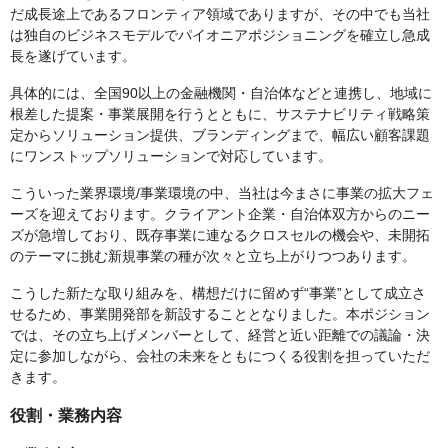
だ成長途上であるフロンティア領域でありますが、その中でも当社
は独自のビジネスモデルでパイオニアポジショニングを確立し急成
長を遂げています。
具体的には、全国90以上の金融機関・自治体などと連携し、地域に
根差した提案・事業展開を行うとともに、サステナビリティ戦略策
定からソリューション提供、ブランディングまで、幅広い顧客課題
にワンストップソリューションで対応しています。
こういった業界環境/事業環境の中、当社は今まさに事業の拡大フェ
ーズを迎えております。クライアント企業・自治体双方からのニー
ズが急増しており、既存事業に連なるクロスセルの機会や、未開拓
のテーマに挑む新規事業の種が次々と立ち上がりつつあります。
こうした新たな取り組みを、構想だけに留めず“事業”として成立さ
せるため、事業開発部を新設することとなりました。本ポジション
では、その立ち上げメンバーとして、経営と近い距離での議論・決
定に参加しながら、会社の未来をともにつくる役割を担っていただ
きます。
役割・業務内容