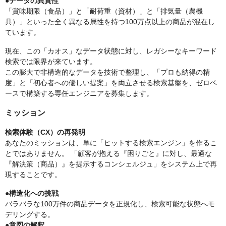
●データの異質性
「賞味期限（食品）」と「耐荷重（資材）」と「排気量（農機
具）」といった全く異なる属性を持つ100万点以上の商品が混在し
ています。
現在、この「カオス」なデータ状態に対し、レガシーなキーワード
検索では限界が来ています。
この膨大で非構造的なデータを技術で整理し、「プロも納得の精
度」と「初心者への優しい提案」を両立させる検索基盤を、ゼロベ
ースで構築する専任エンジニアを募集します。
ミッション
検索体験（CX）の再発明
あなたのミッションは、単に「ヒットする検索エンジン」を作るこ
とではありません。 「顧客が抱える『困りごと』に対し、最適な
『解決策（商品）』を提示するコンシェルジュ」をシステム上で再
現することです。
●構造化への挑戦
バラバラな100万件の商品データを正規化し、検索可能な状態へモ
デリングする。
●意図の解釈