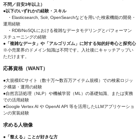
不問／目安3年以上）
●以下のいずれかの経験・スキル
・Elasticsearch, Solr, OpenSearchなどを用いた検索機能の開発・
運用経験
・RDB/NoSQLにおける複雑なデータモデリングとパフォーマン
スチューニングの経験
●「複雑なデータ」や「アルゴリズム」に対する知的好奇心と探究心
※小売業界のドメイン知識は不問です。入社後にキャッチアップい
ただけます。
応募資格（WANT）
●大規模ECサイト（数十万〜数百万アイテム規模）での検索ロジッ
ク構築・運用の経験
●自然言語処理（NLP）や機械学習（ML）の基礎知識、または実務
での活用経験
●Google Vertex AI や OpenAI API 等を活用したLLMアプリケーショ
ンの実装経験
求める人物像
●「整える」ことが好きな方