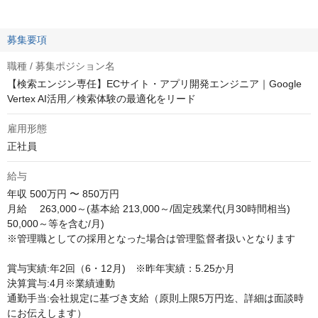
募集要項
職種 / 募集ポジション名
【検索エンジン専任】ECサイト・アプリ開発エンジニア｜Google
Vertex AI活用／検索体験の最適化をリード
雇用形態
正社員
給与
年収
500万円 〜 850万円
月給　 263,000～(基本給 213,000～/固定残業代(月30時間相当) 
50,000～等を含む/月) 

※管理職としての採用となった場合は管理監督者扱いとなります

賞与実績:年2回（6・12月)　※昨年実績：5.25か月 

決算賞与:4月※業績連動

通勤手当:会社規定に基づき支給（原則上限5万円迄、詳細は面談時
にお伝えします）