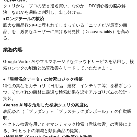
クエリから「プロの型番指名買い」なのか「DIY初心者の悩み解
決」なのかを瞬時に判別し、出し分ける。
●ロングテールの救済
膨大な商品数の中に埋もれてしまっている「ニッチだが最高の商
品」を、必要なユーザーに届ける発見性（Discoverability）を高め
る。
業務内容
Google Vertex AIやフルマネージドなクラウドサービスを活用し、検
索ロジックの刷新と品質改善をリードしていただきます。
●「異種混合データ」の検索ロジック構築
特性の異なるカテゴリ（日用品、建材、インテリア等）を横断しつ
つ、それぞれの商材に最適な検索結果を返すアルゴリズムの設計・
実装。
●Vertex AI等を活用した検索クエリの高度化
表記ゆれ（「プラダン」⇔「プラスチックダンボール」）の自動吸
収。
ベクトル検索を用いたセマンティック検索（意味検索）の実装によ
る、0件ヒットの削減と類似商品の提案。