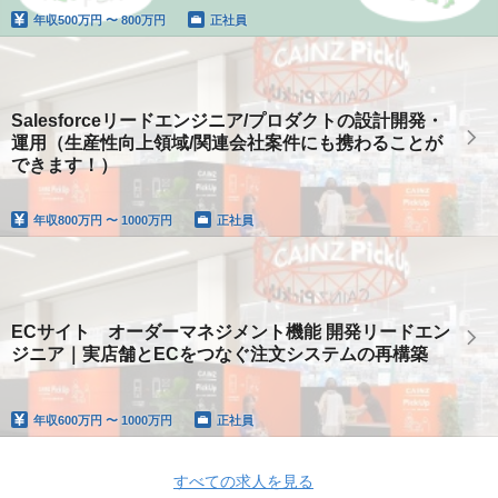
年収
500万円 〜 800万円
正社員
Salesforceリードエンジニア/プロダクトの設計開発・
運用（生産性向上領域/関連会社案件にも携わることが
できます！）
年収
800万円 〜 1000万円
正社員
ECサイト オーダーマネジメント機能 開発リードエン
ジニア｜実店舗とECをつなぐ注文システムの再構築
年収
600万円 〜 1000万円
正社員
すべての求人を見る