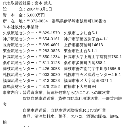
代表取締役社長：宮本 武志

設　　　立：2004年3月1日

資　本　金：5,000万円

所　在　地：〒372-0854　群馬県伊勢崎市飯島町108番地

※本社以外の事業所

矢板流通センター：〒329-1579　矢板市こぶし台5-1

神戸流通センター：〒654-0161　神戸市須磨区弥栄台4-1-1

長野流通センター：〒399-4601　上伊那郡箕輪町14613

東金流通センター：〒283-0826　東金市丘山台3-1-1

日高流通センター：〒350-1234　日高市大字上鹿山字茗荷沢780-1

桑名流通センター：〒511-0125　桑名市多度町力尾358-1

藤枝流通センター：〒426-0053　藤枝市善左衛門字中川原1596-9

札幌流通センター：〒003-0030　札幌市白石区流通センター4-5-1

福岡流通センター：〒813-0023　福岡市東区大字蒲田8371-1

群馬資材センター：〒379-2152　前橋市下大島町94

事業内容：普通倉庫業、荷造梱包業ならびにこれらの取次業

　　　　　貨物自動車運送業、貨物自動車利用運送業、一般乗用旅
客　　　　

　　　　　自動車運送業、自動車運送取扱業および旅行業

　　　　　食品、清涼飲料水、菓子、タバコ、酒類の販売、卸売、
輸　　
