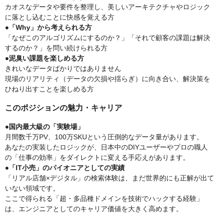
カオスなデータや要件を整理し、美しいアーキテクチャやロジック
に落とし込むことに快感を覚える方
●「Why」から考えられる方
「なぜこのアルゴリズムにするのか？」「それで顧客の課題は解決
するのか？」を問い続けられる方
●泥臭い課題を楽しめる方
きれいなデータばかりではありません
現場のリアリティ（データの欠損や揺らぎ）に向き合い、解決策を
ひねり出すことを楽しめる方
このポジションの魅力・キャリア
●国内最大級の「実験場」
月間数千万PV、100万SKUという圧倒的なデータ量があります。
あなたの実装したロジックが、日本中のDIYユーザーやプロの職人
の「仕事の効率」をダイレクトに変える手応えがあります。
●「IT小売」のパイオニアとしての実績
「リアル店舗×デジタル」の検索体験は、まだ世界的にも正解が出て
いない領域です。
ここで得られる「超・多品種ドメインを技術でハックする経験」
は、エンジニアとしてのキャリア価値を大きく高めます。