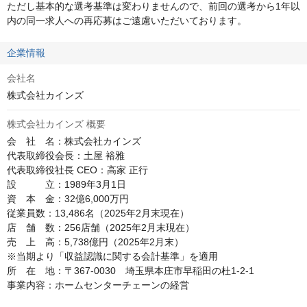
ただし基本的な選考基準は変わりませんので、前回の選考から1年以
内の同一求人への再応募はご遠慮いただいております。
企業情報
会社名
株式会社カインズ
株式会社カインズ 概要
会　社　名：株式会社カインズ

代表取締役会長：土屋 裕雅

代表取締役社長 CEO：高家 正行

設　　　立：1989年3月1日

資　本　金：32億6,000万円

従業員数：13,486名（2025年2月末現在）

店　舗　数：256店舗（2025年2月末現在）

売　上　高：5,738億円（2025年2月末）

※当期より「収益認識に関する会計基準」を適用

所　在　地：〒367-0030　埼玉県本庄市早稲田の杜1-2-1

事業内容：ホームセンターチェーンの経営
