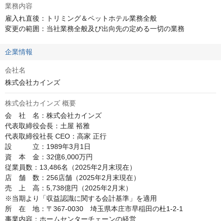
業務内容
雇入れ直後：トリミング＆ペットホテル業務全般

変更の範囲：当社業務全般及び出向先の定める一切の業務
企業情報
会社名
株式会社カインズ
株式会社カインズ 概要
会　社　名：株式会社カインズ

代表取締役会長：土屋 裕雅

代表取締役社長 CEO：高家 正行

設　　　立：1989年3月1日

資　本　金：32億6,000万円

従業員数：13,486名（2025年2月末現在）

店　舗　数：256店舗（2025年2月末現在）

売　上　高：5,738億円（2025年2月末）

※当期より「収益認識に関する会計基準」を適用

所　在　地：〒367-0030　埼玉県本庄市早稲田の杜1-2-1

事業内容：ホームセンターチェーンの経営
