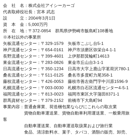
会　社　名：株式会社アイシーカーゴ

代表取締役社長：宮本 武志

設　　　立：2004年3月1日

資　本　金：5,000万円

所　在　地：〒372-0854　群馬県伊勢崎市飯島町108番地

※本社以外の事業所

矢板流通センター：〒329-1579　矢板市こぶし台5-1

神戸流通センター：〒654-0161　神戸市須磨区弥栄台4-1-1

長野流通センター：〒399-4601　上伊那郡箕輪町14613

東金流通センター：〒283-0826　東金市丘山台3-1-1

日高流通センター：〒350-1234　日高市大字上鹿山字茗荷沢780-1

桑名流通センター：〒511-0125　桑名市多度町力尾358-1

藤枝流通センター：〒426-0053　藤枝市善左衛門字中川原1596-9

札幌流通センター：〒003-0030　札幌市白石区流通センター4-5-1

福岡流通センター：〒813-0023　福岡市東区大字蒲田8371-1

群馬資材センター：〒379-2152　前橋市下大島町94

事業内容：普通倉庫業、荷造梱包業ならびにこれらの取次業

　　　　　貨物自動車運送業、貨物自動車利用運送業、一般乗用旅
客　　　　

　　　　　自動車運送業、自動車運送取扱業および旅行業

　　　　　食品、清涼飲料水、菓子、タバコ、酒類の販売、卸売、