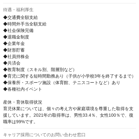
待遇・福利厚生
◆交通費全額支給 

◆時間外手当全額支給 

◆社会保険完備 

◆退職金制度 

◆企業年金 

◆財形貯蓄 

◆社員持株会

◆共済会 

◆教育制度（スキル別、階層別など） 

◆育児に関する短時間勤務あり（子供が小学校3年を終了するまで） 

◆保養所・スポーツ施設（体育館、テニスコートなど）あり 

◆各種社内イベント

産休・育休取得状況

育児休業については、個々の考え方や家庭環境を尊重した取得を支
援しています。2021年の取得率は、男性33.4％、女性100％で、復
職率は99%です。
キャリア採用についてのお問い合わせ窓口