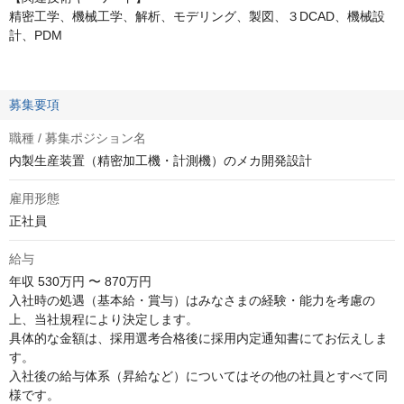
精密工学、機械工学、解析、モデリング、製図、３DCAD、機械設
計、PDM
募集要項
職種 / 募集ポジション名
内製生産装置（精密加工機・計測機）のメカ開発設計
雇用形態
正社員
給与
年収
530万円 〜 870万円
入社時の処遇（基本給・賞与）はみなさまの経験・能力を考慮の
上、当社規程により決定します。

具体的な金額は、採用選考合格後に採用内定通知書にてお伝えしま
す。

入社後の給与体系（昇給など）についてはその他の社員とすべて同
様です。
