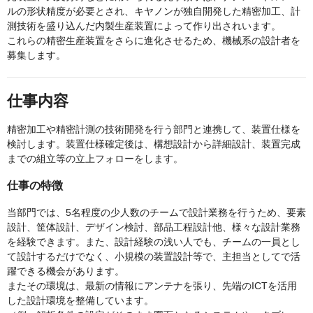
ルの形状精度が必要とされ、キヤノンが独自開発した精密加工、計
測技術を盛り込んだ内製生産装置によって作り出されいます。
これらの精密生産装置をさらに進化させるため、機械系の設計者を
募集します。
仕事内容
精密加工や精密計測の技術開発を行う部門と連携して、装置仕様を
検討します。装置仕様確定後は、構想設計から詳細設計、装置完成
までの組立等の立上フォローをします。
仕事の特徴
当部門では、5名程度の少人数のチームで設計業務を行うため、要素
設計、筐体設計、デザイン検討、部品工程設計他、様々な設計業務
を経験できます。また、設計経験の浅い人でも、チームの一員とし
て設計するだけでなく、小規模の装置設計等で、主担当としてで活
躍できる機会があります。
またその環境は、最新の情報にアンテナを張り、先端のICTを活用
した設計環境を整備しています。