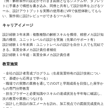
（例：解析条件の設定がそのまま図面となるシステムや、タブレッ
トに手書きで構想を書き込み、同僚と共有して設計効率を上げるツ
ール、設計アウトプットを実際の使用者にVRで仮想体験してもら
い、製作前に設計レビューができるツール等）
キャリアイメージ
設計経験３年未満：複数種類の解析スキルを獲得、精密メカ設計知
識の獲得、ユニットレベルの設計を実施（先輩のサポート有）
設計経験１０年未満：ユニットレベルの設計を自分１人でも完結で
きる。装置全体メカ設計責任者補佐
設計経験１０年超：装置全体メカ設計責任者
教育施策
・全社の設計者育成プログラム（生産装置特有の設計技術につい
て、基礎から応用まで学べる）
・職場での実際の業務を通してのOJTと早期成長を目指した座学か
らの専門分野教育
・担当ブラザーと必要知識やスキルの達成状況を半年毎に確認し、
次の教育や業務につなげる
・設計した部品の加工メーカを訪れ、加工視点での図面完成度向上