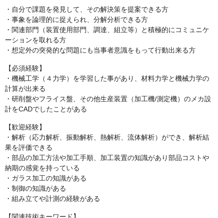
・自分で課題を発見して、その解決策を提案できる方
・事象を論理的に捉えられ、分解分析できる方
・関連部門（装置使用部門、調達、組立等）と積極的にコミュニケ
ーションを取れる方
・想定外の突発的な問題にも当事者意識をもって行動出来る方
【必須経験】
・機械工学（４力学）を学習した事があり、材料力学と機械力学の
計算が出来る
・研削盤やフライス盤、その他生産装置（加工機/測定機）のメカ設
計をCADでしたことがある
【歓迎経験】
・解析（応力解析、振動解析、熱解析、流体解析）ができ、解析結
果を評価できる
・部品の加工方法や加工手順、加工装置の知識があり部品コストや
納期の感覚を持っている
・ガラス加工の知識がある
・制御の知識がある
・組み立てや計測の経験がある
【関連技術キーワード】