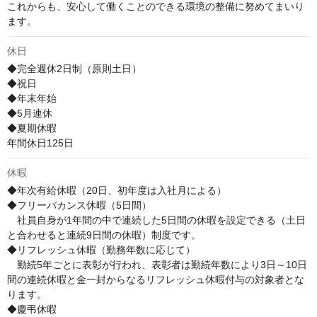
これからも、安心して働くことのできる環境の整備に努めてまいり
ます。
休日
◆完全週休2日制（原則土日）

◆祝日

◆年末年始

◆5月連休

◆夏期休暇

年間休日125日
休暇
◆年次有給休暇（20日、初年度は入社月による） 

◆フリーバカンス休暇（5日間） 

　社員自身が1年間の中で連続した5日間の休暇を設定できる（土日
と合わせると連続9日間の休暇）制度です。

◆リフレッシュ休暇（勤務年数に応じて）

　勤続5年ごとに表彰が行われ、表彰者は勤続年数により3日～10日
間の連続休暇と金一封からなるリフレッシュ休暇付与の対象者とな
ります。

◆慶弔休暇