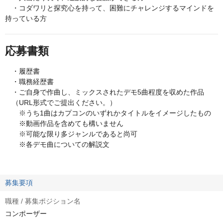
・コダワリと探究心を持って、困難にチャレンジするマインドを
持っている方
応募書類
・履歴書
・職務経歴書
・ご自身で作曲し、ミックスされたデモ5曲程度を収めた作品
（URL形式でご提出ください。）
※うち1曲はカプコンのいずれかタイトルをイメージしたもの
※動画作品を含めても構いません
※可能な限り多ジャンルであると尚可
※各デモ曲についての解説文
募集要項
職種 / 募集ポジション名
コンポーザー