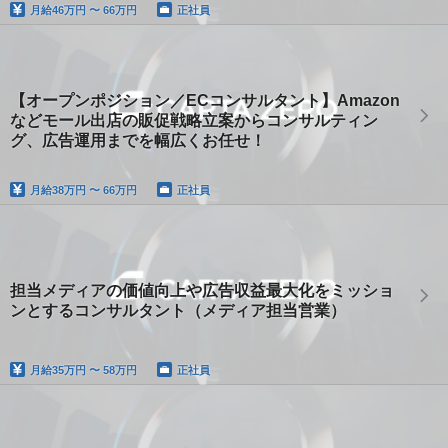
月給
46万円 〜 66万円
正社員
【オープンポジション／ECコンサルタント】Amazon
などモール出店の販促戦略立案からコンサルティン
グ、広告運用までを幅広くお任せ！
月給
38万円 〜 66万円
正社員
担当メディアの価値向上や広告収益最大化をミッショ
ンとするコンサルタント（メディア担当営業）
月給
35万円 〜 58万円
正社員