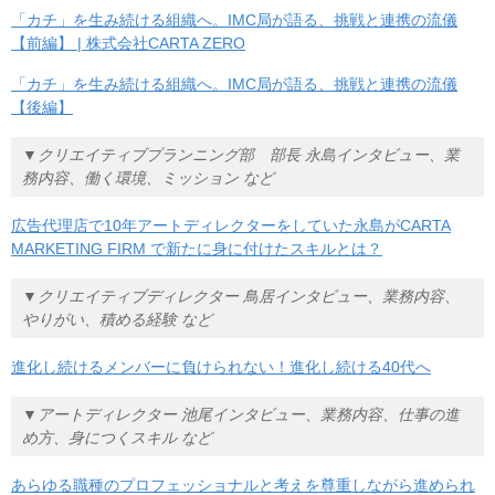
「カチ」を生み続ける組織へ。IMC局が語る、挑戦と連携の流儀
【前編】 | 株式会社CARTA ZERO
「カチ」を生み続ける組織へ。IMC局が語る、挑戦と連携の流儀
【後編】
▼クリエイティブプランニング部 部長 永島インタビュー、業
務内容、働く環境、ミッション など
広告代理店で10年アートディレクターをしていた永島がCARTA
MARKETING FIRM で新たに身に付けたスキルとは？
▼クリエイティブディレクター 鳥居インタビュー、業務内容、
やりがい、積める経験 など
進化し続けるメンバーに負けられない！進化し続ける40代へ
▼アートディレクター 池尾インタビュー、業務内容、仕事の進
め方、身につくスキル など
あらゆる職種のプロフェッショナルと考えを尊重しながら進められ