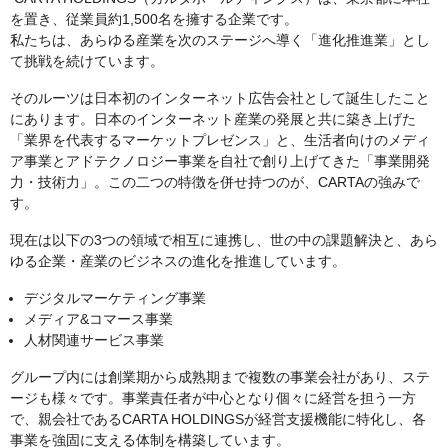
を置き、従業員約1,500名を擁する企業です。
私たちは、あらゆる産業を次のステージへ導く「進化推進業」とし
て挑戦を続けています。
そのルーツは日本初のインターネット広告会社として誕生したこと
にあります。日本のインターネット産業の発展と共に築き上げた
「業界を代表するマーケットプレゼンス」と、生活者向けのメディ
ア事業とアドテクノロジー事業を自社で創り上げてきた「事業開発
力・技術力」。この二つの特徴を併せ持つのが、CARTAの強みで
す。
現在は以下の3つの領域で相互に連携し、世の中の課題解決と、あら
ゆる企業・産業のビジネスの進化を推進しています。
デジタルマーケティング事業
メディア&コマース事業
人材関連サービス事業
グループ内には創業期から成熟期まで複数の事業会社があり、ステ
ージも様々です。事業責任者が中心となり個々に経営を担う一方
で、親会社であるCARTA HOLDINGSが経営支援機能に特化し、各
事業を強固に支える体制を構築しています。