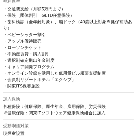
福利厚生
・交通費支給（月額5万円まで）

・保険（団体割引　GLTD任意保険）

・歯科検診（全年齢対象）、脳ドック（40歳以上対象※健保補助あ
り）

・ベビーシッター割引

・アップル優待販売

・ローソンチケット

・不動産賃貸・購入割引

・選択制確定拠出年金制度

・キャリア開発プログラム

・オンライン診療を活用した低用量ピル服薬支援制度

・会員制リゾートホテル「エクシブ」

・関東ITS保養施設
加入保険
各種保険：健康保険、厚生年金、雇用保険、労災保険

※健康保険：関東ITソフトウェア健康保険組合に加入
受動喫煙対策
喫煙室設置