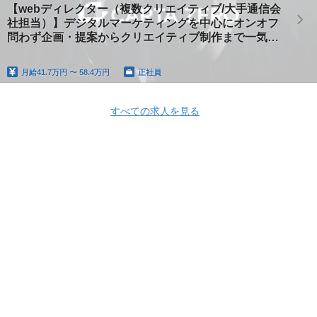
【webディレクター（複数クリエイティブ/大手通信会
社担当）】デジタルマーケティングを中心にオンオフ
問わず企画・提案からクリエイティブ制作まで一気通
貫で牽引する即戦力募集
月給
41.7万円 〜 58.4万円
正社員
すべての求人を見る