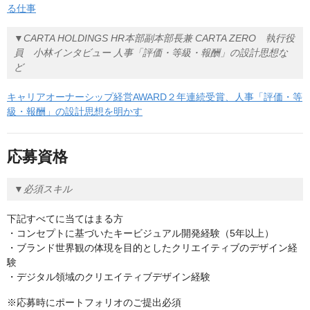
る仕事
▼CARTA HOLDINGS HR本部副本部長兼 CARTA ZERO 執行役
員 小林インタビュー 人事「評価・等級・報酬」の設計思想な
ど
キャリアオーナーシップ経営AWARD２年連続受賞、人事「評価・等
級・報酬」の設計思想を明かす
応募資格
▼必須スキル
下記すべてに当てはまる方
・コンセプトに基づいたキービジュアル開発経験（5年以上）
・ブランド世界観の体現を目的としたクリエイティブのデザイン経
験
・デジタル領域のクリエイティブデザイン経験
※応募時にポートフォリオのご提出必須