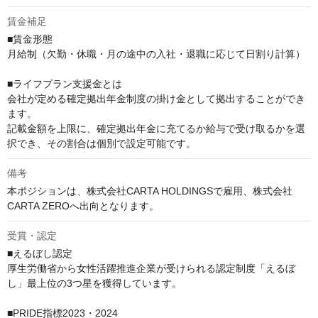
賃金補足
■賃金形態

月給制（欠勤・休職・月の途中の入社・退職に応じて日割り計算）

■ライフプラン支援金とは

会社が定める確定拠出年金制度の掛け金として拠出することができ
ます。

記載金額を上限に、確定拠出年金に充てるか給与で受け取るかを選
択でき、その割合は個別で設定可能です。
備考
本ポジションは、株式会社CARTA HOLDINGSで雇用、株式会社
CARTA ZEROへ出向となります。
受賞・認定
■えるぼし認定

厚生労働省から女性活躍推進企業が受けられる認定制度「えるぼ
し」最上位の3つ星を獲得しています。

■PRIDE指標2023・2024
