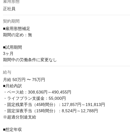
雇用形態
正社員
契約期間
■雇用形態補足

期間の定め：無

■試用期間

3ヶ月

期間中の労働条件に変更なし
給与
月給
50万円 〜 75万円
■月給内訳

・ベース給：308,636円～490,455円

・ライフプラン支援金：55,000円

・固定残業手当（45時間分）：127,857円～191,813円

・固定深夜手当（15時間分）：8,524円～12,788円

※超過分別途支給

■想定年収
