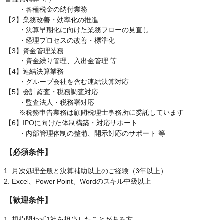
・各種税金の納付業務
【2】業務改善・効率化の推進
・決算早期化に向けた業務フローの見直し
・経理プロセスの改善・標準化
【3】資金管理業務
・資金繰り管理、入出金管理 等
【4】連結決算業務
・グループ会社を含む連結決算対応
【5】会計監査・税務調査対応
・監査法人・税務署対応
※税務申告業務は顧問税理士事務所に委託しています
【6】IPOに向けた体制構築・対応サポート
・内部管理体制の整備、開示対応のサポート 等
【必須条件】
月次処理全般と決算補助以上のご経験（3年以上）
Excel、Power Point、Wordのスキル中級以上
【歓迎条件】
規模問わず1社を担当したことがある方