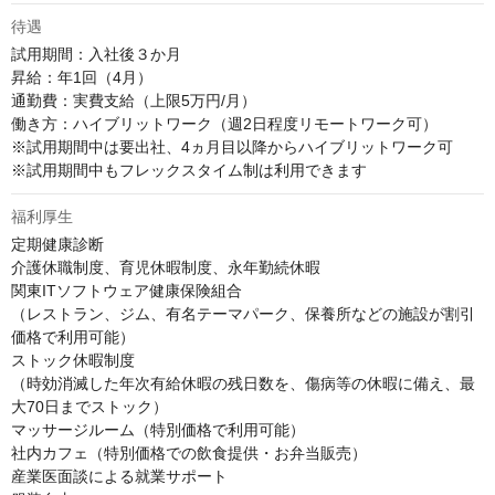
待遇
試用期間：入社後３か月

昇給：年1回（4月）

通勤費：実費支給（上限5万円/月）

働き方：ハイブリットワーク（週2日程度リモートワーク可）

※試用期間中は要出社、4ヵ月目以降からハイブリットワーク可

※試用期間中もフレックスタイム制は利用できます
福利厚生
定期健康診断

介護休職制度、育児休暇制度、永年勤続休暇

関東ITソフトウェア健康保険組合

（レストラン、ジム、有名テーマパーク、保養所などの施設が割引
価格で利用可能）

ストック休暇制度

（時効消滅した年次有給休暇の残日数を、傷病等の休暇に備え、最
大70日までストック）

マッサージルーム（特別価格で利用可能）

社内カフェ（特別価格での飲食提供・お弁当販売）

産業医面談による就業サポート
