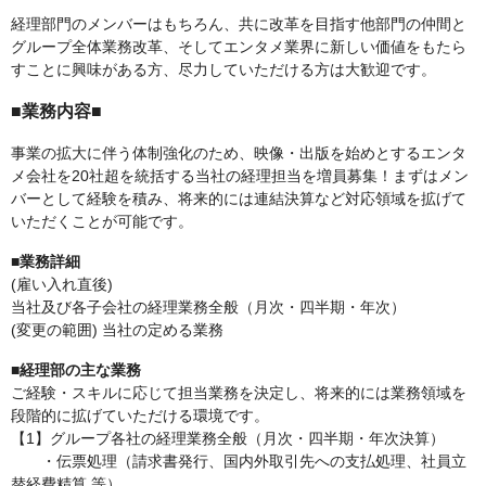
経理部門のメンバーはもちろん、共に改革を目指す他部門の仲間と
グループ全体業務改革、そしてエンタメ業界に新しい価値をもたら
すことに興味がある方、尽力していただける方は大歓迎です。
■業務内容■
事業の拡大に伴う体制強化のため、映像・出版を始めとするエンタ
メ会社を20社超を統括する当社の経理担当を増員募集！まずはメン
バーとして経験を積み、将来的には連結決算など対応領域を拡げて
いただくことが可能です。
■業務詳細
(雇い入れ直後)
当社及び各子会社の経理業務全般（月次・四半期・年次）
(変更の範囲) 当社の定める業務
■経理部の主な業務
ご経験・スキルに応じて担当業務を決定し、将来的には業務領域を
段階的に拡げていただける環境です。
【1】グループ各社の経理業務全般（月次・四半期・年次決算）
・伝票処理（請求書発行、国内外取引先への支払処理、社員立
替経費精算 等）