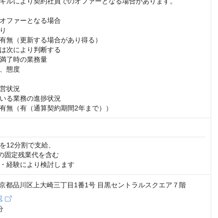
キルにより契約社員でのオファーとなる場合があります。

オファーとなる場合

り

有無（更新する場合があり得る）

は次により判断する

満了時の業務量

、態度

営状況

いる業務の進捗状況

有無（有（通算契約期間2年まで））
を12分割で支給、

の固定残業代を含む

・経験により検討します
1 東京都品川区上大崎三丁目1番1号 目黒セントラルスクエア７階
認

