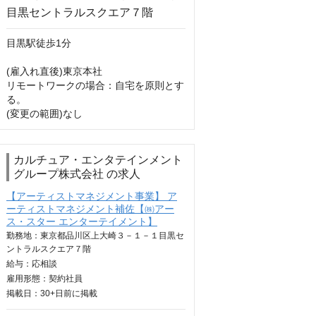
目黒駅徒歩1分

(雇入れ直後)東京本社

リモートワークの場合：自宅を原則とす
る。 

(変更の範囲)なし
カルチュア・エンタテインメント
グループ株式会社 の求人
【アーティストマネジメント事業】 ア
ーティストマネジメント補佐【㈱アー
ス・スター エンターテイメント】
勤務地：東京都品川区上大崎３－１－１目黒セ
ントラルスクエア７階
給与：
応相談
雇用形態：契約社員
掲載日：
30+日
前に掲載