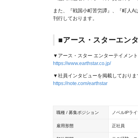
また、『戦国小町苦労譚』、『町人A
刊行しております。
■アース・スターエン
▼アース・スター エンターテイメント
https://www.earthstar.co.jp/
▼社員インタビューを掲載しておりま
https://note.com/earthstar
職種 / 募集ポジション
ノベルIPラ
雇用形態
正社員