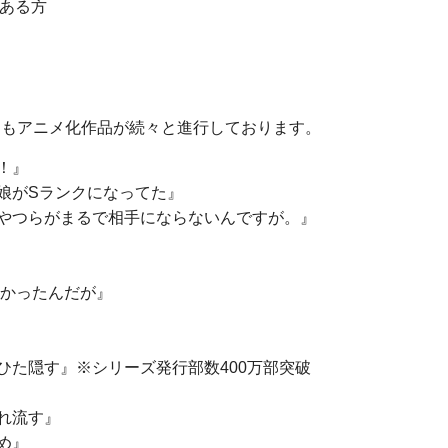
ある方
にもアニメ化作品が続々と進行しております。
！』
娘がSランクになってた』
やつらがまるで相手にならないんですが。』
なかったんだが』
ひた隠す』※シリーズ発行部数400万部突破
れ流す』
め』