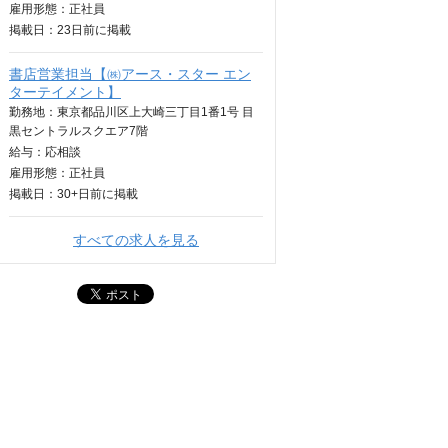
雇用形態：正社員
掲載日：
23日
前に掲載
書店営業担当【㈱アース・スター エン
ターテイメント】
勤務地：東京都品川区上大崎三丁目1番1号 目
黒セントラルスクエア7階
給与：
応相談
雇用形態：正社員
掲載日：
30+日
前に掲載
すべての求人を見る