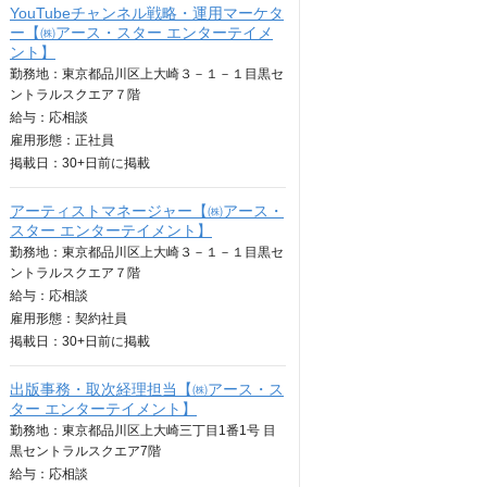
YouTubeチャンネル戦略・運用マーケタ
ー【㈱アース・スター エンターテイメ
ント】
勤務地：東京都品川区上大崎３－１－１目黒セ
ントラルスクエア７階
給与：
応相談
雇用形態：正社員
掲載日：
30+日
前に掲載
アーティストマネージャー【㈱アース・
スター エンターテイメント】
勤務地：東京都品川区上大崎３－１－１目黒セ
ントラルスクエア７階
給与：
応相談
雇用形態：契約社員
掲載日：
30+日
前に掲載
出版事務・取次経理担当【㈱アース・ス
ター エンターテイメント】
勤務地：東京都品川区上大崎三丁目1番1号 目
黒セントラルスクエア7階
給与：
応相談