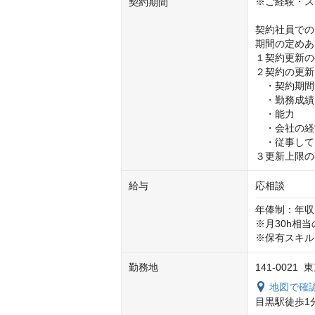
※ご経験・ス
契約期間
契約社員での
期間の定めあ
１契約更新の
２契約の更新
　・契約期間
　・勤務成績
　・能⼒

　・会社の経
　・従事して
３更新上限の
給与
応相談
年俸制：年収
※月30h相当
※保有スキル
勤務地
141-002
地図で確
目黒駅徒歩1分