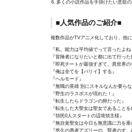
多くの小説作品を手掛けたい意欲の
■人気作品のご紹介■
複数作品がTVアニメ化しており、他
『私、能力は平均値でって言ったよね
『冒険者になりたいと都に出て行った
『即死チートが最強すぎて、異世界の
『俺は全てを【パリイ】する』
『ヘルモード』
『無職の英雄 別にスキルなんか要ら
『野生のラスボスが現れた！』
『転生したらドラゴンの卵だった』
『転生した大聖女は聖女であることを
『領民0人スタートの辺境領主様』
『無自覚聖女は今日も無意識に力を垂
『悠久の愚者アズリーの、賢者のすゝ