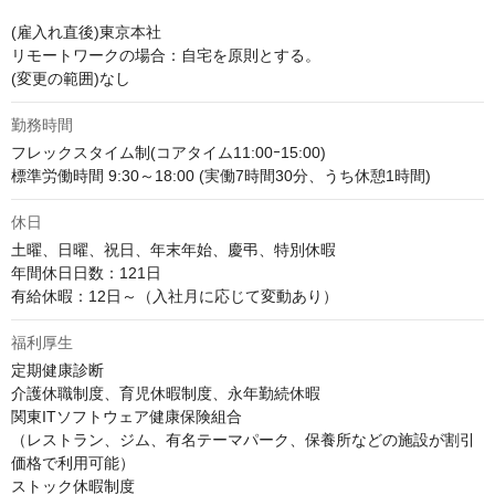
(雇入れ直後)東京本社

リモートワークの場合：自宅を原則とする。 

(変更の範囲)なし
勤務時間
フレックスタイム制(コアタイム11:00ｰ15:00)

標準労働時間 9:30～18:00 (実働7時間30分、うち休憩1時間)
休日
土曜、日曜、祝日、年末年始、慶弔、特別休暇

年間休日日数：121日

有給休暇：12日～（入社月に応じて変動あり）
福利厚生
定期健康診断

介護休職制度、育児休暇制度、永年勤続休暇

関東ITソフトウェア健康保険組合

（レストラン、ジム、有名テーマパーク、保養所などの施設が割引
価格で利用可能）

ストック休暇制度
