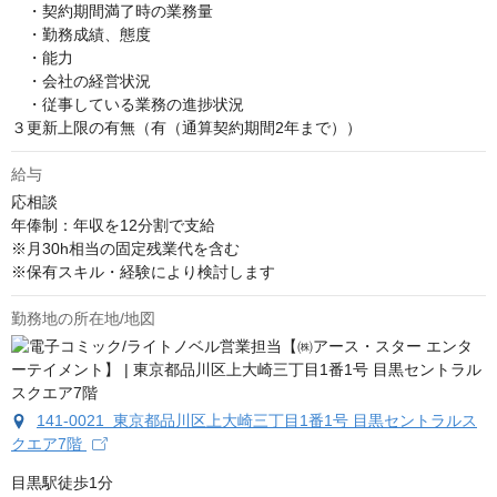
　・契約期間満了時の業務量

　・勤務成績、態度

　・能⼒

　・会社の経営状況

　・従事している業務の進捗状況

３更新上限の有無（有（通算契約期間2年まで））
給与
応相談
年俸制：年収を12分割で支給

※月30h相当の固定残業代を含む

※保有スキル・経験により検討します
勤務地の所在地/地図
141-0021 東京都品川区上大崎三丁目1番1号 目黒セントラルス
クエア7階
目黒駅徒歩1分
