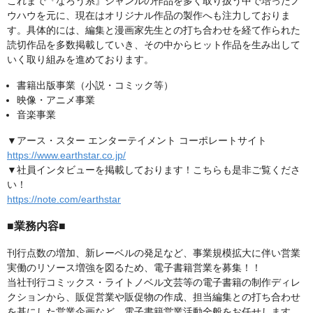
これまで『なろう系』ジャンルの作品を多く取り扱う中で培ったノ
ウハウを元に、現在はオリジナル作品の製作へも注力しておりま
す。具体的には、編集と漫画家先生との打ち合わせを経て作られた
読切作品を多数掲載していき、その中からヒット作品を生み出して
いく取り組みを進めております。
書籍出版事業（小説・コミック等）
映像・アニメ事業
音楽事業
▼アース・スター エンターテイメント コーポレートサイト
https://www.earthstar.co.jp/
▼社員インタビューを掲載しております！こちらも是非ご覧くださ
い！
https://note.com/earthstar
■業務内容■
刊行点数の増加、新レーベルの発足など、事業規模拡大に伴い営業
実働のリソース増強を図るため、電子書籍営業を募集！！
当社刊行コミックス・ライトノベル文芸等の電子書籍の制作ディレ
クションから、販促営業や販促物の作成、担当編集との打ち合わせ
を基にした営業企画など、電子書籍営業活動全般をお任せします。