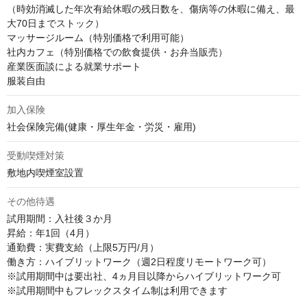
（時効消滅した年次有給休暇の残日数を、傷病等の休暇に備え、最
大70日までストック）

マッサージルーム（特別価格で利用可能）

社内カフェ（特別価格での飲食提供・お弁当販売）

産業医面談による就業サポート

服装自由
加入保険
社会保険完備(健康・厚生年金・労災・雇用)
受動喫煙対策
敷地内喫煙室設置
その他待遇
試用期間：入社後３か月

昇給：年1回（4月）

通勤費：実費支給（上限5万円/月）

働き方：ハイブリットワーク（週2日程度リモートワーク可）

※試用期間中は要出社、4ヵ月目以降からハイブリットワーク可

※試用期間中もフレックスタイム制は利用できます
