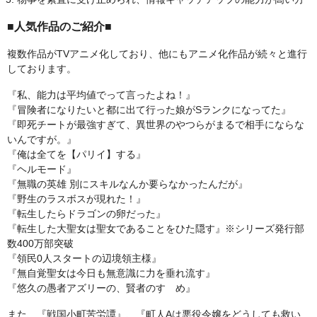
■人気作品のご紹介■
複数作品がTVアニメ化しており、他にもアニメ化作品が続々と進行
しております。
『私、能力は平均値でって言ったよね！』
『冒険者になりたいと都に出て行った娘がSランクになってた』
『即死チートが最強すぎて、異世界のやつらがまるで相手にならな
いんですが。』
『俺は全てを【パリイ】する』
『ヘルモード』
『無職の英雄 別にスキルなんか要らなかったんだが』
『野生のラスボスが現れた！』
『転生したらドラゴンの卵だった』
『転生した大聖女は聖女であることをひた隠す』※シリーズ発行部
数400万部突破
『領民0人スタートの辺境領主様』
『無自覚聖女は今日も無意識に力を垂れ流す』
『悠久の愚者アズリーの、賢者のすゝめ』
また、『戦国小町苦労譚』、『町人Aは悪役令嬢をどうしても救い