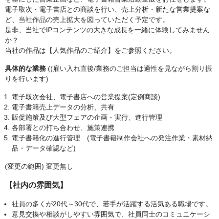
電子取次・電子書店との商談を行い、売上分析・新たな営業提案な
ど、当社作品の売上拡大を図っていただく予定です。
是非、当社でIPコンテンツの大きな成長を一緒に体験してみません
か？
当社の作品は【人気作品のご紹介】をご参照ください。
具体的な業務
((雇い入れ直後/業務のご担当は適性を見ながら割り振
りを行います)
電子取次会社、電子書店への営業提案(定例商談)
電子書籍売上データの分析、共有
販促施策及び大型フェアの企画・実行、進行管理
各部署との打ち合わせ、施策連携
電子書籍化の進行管理 (電子書籍制作会社への発注作業・素材納
品・データ確認など)
(変更の範囲) 変更無し
【社内の雰囲気】
社員の多くが20代～30代で、若手が活躍する活気ある職場です。
意見交換や相談がしやすい雰囲気で、社員同士のコミュニケーシ