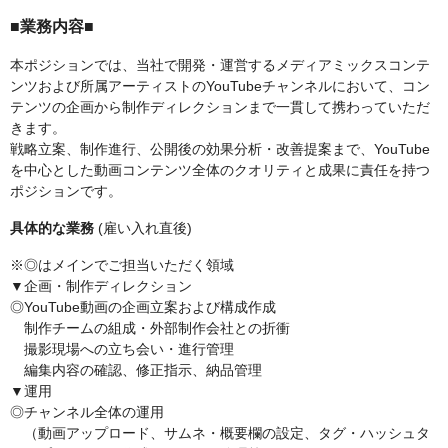
■業務内容■
本ポジションでは、当社で開発・運営するメディアミックスコンテ
ンツおよび所属アーティストのYouTubeチャンネルにおいて、コン
テンツの企画から制作ディレクションまで一貫して携わっていただ
きます。
戦略立案、制作進行、公開後の効果分析・改善提案まで、YouTube
を中心とした動画コンテンツ全体のクオリティと成果に責任を持つ
ポジションです。
具体的な業務
(雇い入れ直後)
※◎はメインでご担当いただく領域
▼企画・制作ディレクション
◎YouTube動画の企画立案および構成作成
制作チームの組成・外部制作会社との折衝
撮影現場への立ち会い・進行管理
編集内容の確認、修正指示、納品管理
▼運用
◎チャンネル全体の運用
（動画アップロード、サムネ・概要欄の設定、タグ・ハッシュタ