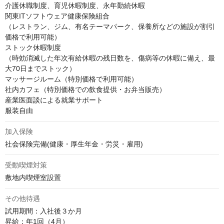
介護休職制度、育児休暇制度、永年勤続休暇

関東ITソフトウェア健康保険組合

（レストラン、ジム、有名テーマパーク、保養所などの施設が割引
価格で利用可能）

ストック休暇制度

（時効消滅した年次有給休暇の残日数を、傷病等の休暇に備え、最
大70日までストック）

マッサージルーム（特別価格で利用可能）

社内カフェ（特別価格での飲食提供・お弁当販売）

産業医面談による就業サポート

服装自由
加入保険
社会保険完備(健康・厚生年金・労災・雇用)
受動喫煙対策
敷地内喫煙室設置
その他待遇
試用期間：入社後３か月

昇給：年1回（4月）
