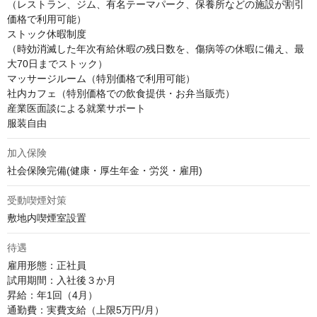
（レストラン、ジム、有名テーマパーク、保養所などの施設が割引
価格で利用可能）

ストック休暇制度

（時効消滅した年次有給休暇の残日数を、傷病等の休暇に備え、最
大70日までストック）

マッサージルーム（特別価格で利用可能）

社内カフェ（特別価格での飲食提供・お弁当販売）

産業医面談による就業サポート

服装自由
加入保険
社会保険完備(健康・厚生年金・労災・雇用)
受動喫煙対策
敷地内喫煙室設置
待遇
雇用形態：正社員

試用期間：入社後３か月

昇給：年1回（4月）

通勤費：実費支給（上限5万円/月）
