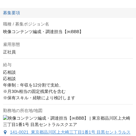
募集要項
職種 / 募集ポジション名
映像コンテンツ編成・調達担当【㈱BBB】
雇用形態
正社員
給与
応相談
応相談

年俸制：年収を12分割で支給、

※月30h相当の固定残業代を含む

※保有スキル・経験により検討します
勤務地の所在地/地図
141-0021 東京都品川区上大崎三丁目1番1号 目黒セントラルス