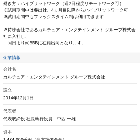
働き方：ハイブリットワーク（週2日程度リモートワーク可）

※試用期間中は要出社、4ヵ月目以降からハイブリットワーク可

※試用期間中もフレックスタイム制は利用できます

※持株会社であるカルチュア・エンタテインメント グループ株式会
社に入社し、

　同日より㈱BBBに在籍出向となります。
企業情報
会社名
カルチュア・エンタテインメント グループ株式会社
設立
2014年12月1日
代表者
代表取締役 社長執行役員　中西 一雄
資本
1,484,606千円（資本準備金含）