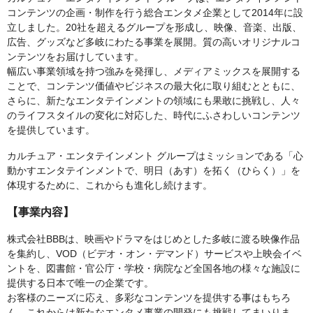
コンテンツの企画・制作を行う総合エンタメ企業として2014年に設
立しました。20社を超えるグループを形成し、映像、音楽、出版、
広告、グッズなど多岐にわたる事業を展開。質の高いオリジナルコ
ンテンツをお届けしています。
幅広い事業領域を持つ強みを発揮し、メディアミックスを展開する
ことで、コンテンツ価値やビジネスの最大化に取り組むとともに、
さらに、新たなエンタテインメントの領域にも果敢に挑戦し、人々
のライフスタイルの変化に対応した、時代にふさわしいコンテンツ
を提供しています。
カルチュア・エンタテインメント グループはミッションである「心
動かすエンタテインメントで、明日（あす）を拓く（ひらく）」を
体現するために、これからも進化し続けます。
【事業内容】
株式会社BBBは、映画やドラマをはじめとした多岐に渡る映像作品
を集約し、VOD（ビデオ・オン・デマンド）サービスや上映会イベ
ントを、図書館・官公庁・学校・病院など全国各地の様々な施設に
提供する日本で唯一の企業です。
お客様のニーズに応え、多彩なコンテンツを提供する事はもちろ
ん、これからは新たなエンタメ事業の開発にも挑戦してまいりま