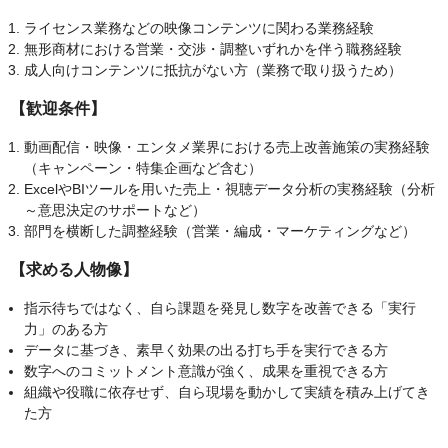
ライセンス業務などの映像コンテンツに関わる業務経験
無形商材における営業・交渉・調整いずれかを伴う職務経験
成人向けコンテンツに抵抗がない方（業務で取り扱うため）
【歓迎条件】
動画配信・映像・エンタメ業界における売上改善施策の実務経験
（キャンペーン・特集企画など含む）
ExcelやBIツールを用いた売上・視聴データ分析の実務経験（分析
～意思決定のサポートなど）
部門を横断した調整経験（営業・編成・マーケティングなど）
【求める人物像】
指示待ちではなく、自ら課題を発見し数字を改善できる「実行
力」のある方
データに基づき、素早く効果の出る打ち手を実行できる方
数字へのコミットメント意識が強く、成果を重視できる方
組織や役職に依存せず、自ら現場を動かして実績を積み上げてき
た方