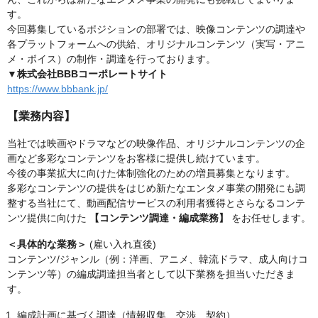
す。
今回募集しているポジションの部署では、映像コンテンツの調達や
各プラットフォームへの供給、オリジナルコンテンツ（実写・アニ
メ・ボイス）の制作・調達を行っております。
▼株式会社BBBコーポレートサイト
https://www.bbbank.jp/
【業務内容】
当社では映画やドラマなどの映像作品、オリジナルコンテンツの企
画など多彩なコンテンツをお客様に提供し続けています。
今後の事業拡大に向けた体制強化のための増員募集となります。
多彩なコンテンツの提供をはじめ新たなエンタメ事業の開発にも調
整する当社にて、動画配信サービスの利用者獲得とさらなるコンテ
ンツ提供に向けた
【コンテンツ調達・編成業務】
をお任せします。
＜具体的な業務＞
(雇い入れ直後)
コンテンツ/ジャンル（例：洋画、アニメ、韓流ドラマ、成人向けコ
ンテンツ等）の編成調達担当者として以下業務を担当いただきま
す。
編成計画に基づく調達（情報収集、交渉、契約）