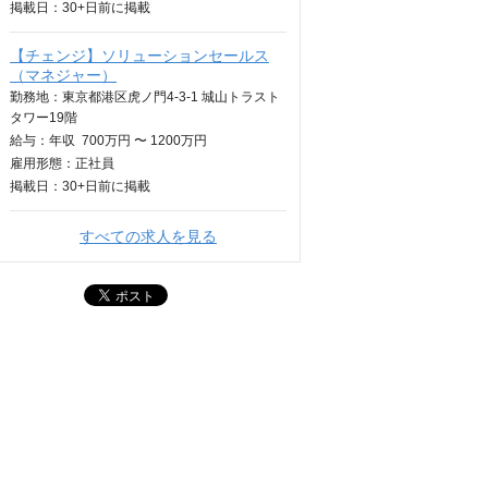
掲載日：
30+日
前に掲載
【チェンジ】ソリューションセールス
（マネジャー）
勤務地：東京都港区虎ノ門4-3-1 城山トラスト
タワー19階
給与：
年収
700万円 〜 1200万円
雇用形態：正社員
掲載日：
30+日
前に掲載
すべての求人を見る