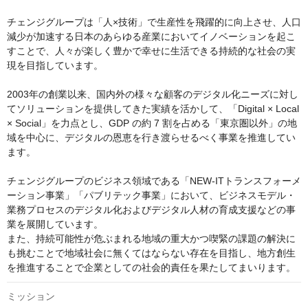
チェンジグループは「人×技術」で生産性を飛躍的に向上させ、人口
減少が加速する日本のあらゆる産業においてイノベーションを起こ
すことで、人々が楽しく豊かで幸せに生活できる持続的な社会の実
現を目指しています。

2003年の創業以来、国内外の様々な顧客のデジタル化ニーズに対し
てソリューションを提供してきた実績を活かして、「Digital × Local 
× Social」を力点とし、GDP の約 7 割を占める「東京圏以外」の地
域を中心に、デジタルの恩恵を行き渡らせるべく事業を推進してい
ます。

チェンジグループのビジネス領域である「NEW-ITトランスフォーメ
ーション事業」「パブリテック事業」において、ビジネスモデル・
業務プロセスのデジタル化およびデジタル人材の育成支援などの事
業を展開しています。

また、持続可能性が危ぶまれる地域の重大かつ喫緊の課題の解決に
も挑むことで地域社会に無くてはならない存在を目指し、地方創生
を推進することで企業としての社会的責任を果たしてまいります。
ミッション