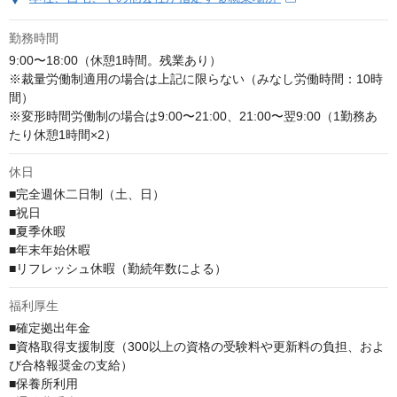
勤務時間
9:00〜18:00（休憩1時間。残業あり）

※裁量労働制適用の場合は上記に限らない（みなし労働時間：10時
間）

※変形時間労働制の場合は9:00〜21:00、21:00〜翌9:00（1勤務あ
たり休憩1時間×2）
休日
■完全週休二日制（土、日）

■祝日

■夏季休暇

■年末年始休暇

■リフレッシュ休暇（勤続年数による）
福利厚生
■確定拠出年金

■資格取得支援制度（300以上の資格の受験料や更新料の負担、およ
び合格報奨金の支給）

■保養所利用
