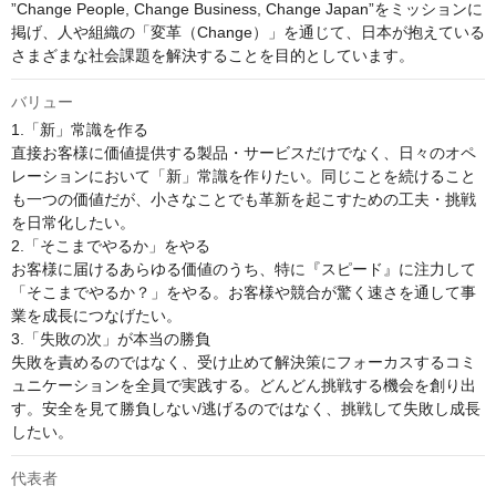
”Change People, Change Business, Change Japan”をミッションに
掲げ、人や組織の「変革（Change）」を通じて、日本が抱えている
さまざまな社会課題を解決することを目的としています。
バリュー
1.「新」常識を作る

直接お客様に価値提供する製品・サービスだけでなく、日々のオペ
レーションにおいて「新」常識を作りたい。同じことを続けること
も一つの価値だが、小さなことでも革新を起こすための工夫・挑戦
を日常化したい。 

2.「そこまでやるか」をやる

お客様に届けるあらゆる価値のうち、特に『スピード』に注力して
「そこまでやるか？」をやる。お客様や競合が驚く速さを通して事
業を成長につなげたい。 

3.「失敗の次」が本当の勝負

失敗を責めるのではなく、受け止めて解決策にフォーカスするコミ
ュニケーションを全員で実践する。どんどん挑戦する機会を創り出
す。安全を見て勝負しない/逃げるのではなく、挑戦して失敗し成長
したい。
代表者