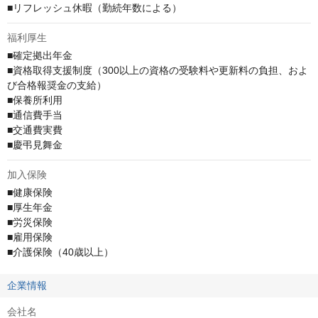
■リフレッシュ休暇（勤続年数による）
福利厚生
■確定拠出年金

■資格取得支援制度（300以上の資格の受験料や更新料の負担、およ
び合格報奨金の支給）

■保養所利用

■通信費手当

■交通費実費

■慶弔見舞金
加入保険
■健康保険

■厚生年金

■労災保険

■雇用保険

■介護保険（40歳以上）
企業情報
会社名