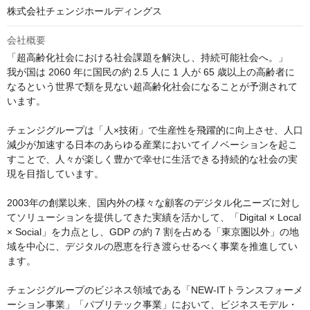
株式会社チェンジホールディングス
会社概要
「超高齢化社会における社会課題を解決し、持続可能社会へ。」

我が国は 2060 年に国民の約 2.5 人に 1 人が 65 歳以上の高齢者に
なるという世界で類を見ない超高齢化社会になることが予測されて
います。

チェンジグループは「人×技術」で生産性を飛躍的に向上させ、人口
減少が加速する日本のあらゆる産業においてイノベーションを起こ
すことで、人々が楽しく豊かで幸せに生活できる持続的な社会の実
現を目指しています。

2003年の創業以来、国内外の様々な顧客のデジタル化ニーズに対し
てソリューションを提供してきた実績を活かして、「Digital × Local 
× Social」を力点とし、GDP の約 7 割を占める「東京圏以外」の地
域を中心に、デジタルの恩恵を行き渡らせるべく事業を推進してい
ます。

チェンジグループのビジネス領域である「NEW-ITトランスフォーメ
ーション事業」「パブリテック事業」において、ビジネスモデル・