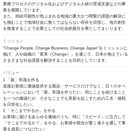
業務プロセスのデジタル化およびデジタル人材の育成支援などの事
業を展開しています。

また、持続可能性が危ぶまれる地域の重大かつ喫緊の課題の解決に
も挑むことで地域社会に無くてはならない存在を目指し、地方創生
を推進することで企業としての社会的責任を果たしてまいります。
ミッション
”Change People, Change Business, Change Japan”をミッションに
掲げ、人や組織の「変革（Change）」を通じて、日本が抱えている
さまざまな社会課題を解決することを目的としています。
バリュー
1.「新」常識を作る

直接お客様に価値提供する製品・サービスだけでなく、日々のオペ
レーションにおいて「新」常識を作りたい。同じことを続けること
も一つの価値だが、小さなことでも革新を起こすための工夫・挑戦
を日常化したい。 

2.「そこまでやるか」をやる

お客様に届けるあらゆる価値のうち、特に『スピード』に注力して
「そこまでやるか？」をやる。お客様や競合が驚く速さを通して事
業を成長につなげたい。 
