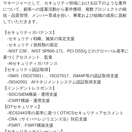
マネージャーとして、セキュリティ領域における以下のような案件
について、顧客への提案活動から案件獲得、複数プロジェクトの統
括・品質管理、メンバー育成を担い、事業および組織の成長に貢献
していただきます。
【セキュリティガバナンス】
‐セキュリティ戦略、施策の策定支援
‐セキュリティ規程類の策定
‐NIST CSF、NIST SP800-171、PCI DSSなどのグローバル基準に
基づくアセスメント、監査
‐AIセキュリティガバナンス
【セキュリティ認証取得】
‐ISMS（ISO27001）、ISO27017、ISMAP等の認証取得支援
‐ISO42001 AIマネジメントシステム認証取得支援
【インシデントレスポンス】
‐SOC/SIEM構築・運用支援
‐CSIRT構築・運用支援
【OTセキュリティ】
‐IEC62443等の基準に基づくOT/ICSセキュリティアセスメント
‐CRA（サイバーレジリエンス法）対応支援
‐PSIRT、FSIRT構築支援
【セキュリティオペレーション】