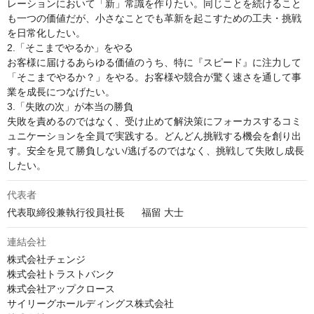
レーションにおいて「新」常識を作りたい。同じことを続けること
も一つの価値だが、小さなことでも革新を起こすための工夫・挑戦
を日常化したい。 

2.「そこまでやるか」をやる

お客様に届けるあらゆる価値のうち、特に『スピード』に注力して
「そこまでやるか？」をやる。お客様や競合が驚く速さを通して事
業を成長につなげたい。 

3.「失敗の次」が本当の勝負

失敗を責めるのではなく、受け止めて解決策にフォーカスするコミ
ュニケーションを全員で実践する。どんどん挑戦する機会を創り出
す。安全を見て勝負しない/逃げるのではなく、挑戦して失敗し成長
したい。
代表者
代表取締役兼執行役員社長	福留 大士
連結会社
株式会社チェンジ

株式会社トラストバンク

株式会社アップクロース

サイリーグホールディングス株式会社
