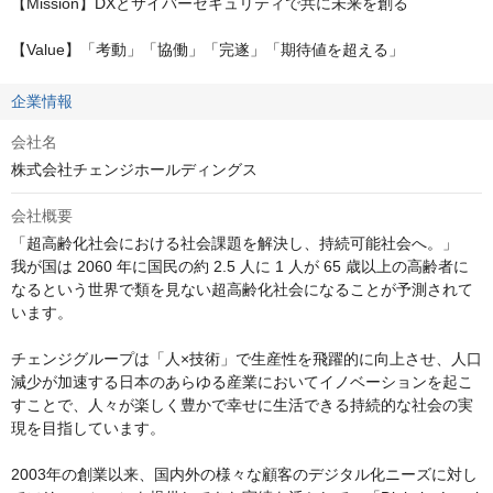
【Mission】DXとサイバーセキュリティで共に未来を創る

【Value】「考動」「協働」「完遂」「期待値を超える」
企業情報
会社名
株式会社チェンジホールディングス
会社概要
「超高齢化社会における社会課題を解決し、持続可能社会へ。」

我が国は 2060 年に国民の約 2.5 人に 1 人が 65 歳以上の高齢者に
なるという世界で類を見ない超高齢化社会になることが予測されて
います。

チェンジグループは「人×技術」で生産性を飛躍的に向上させ、人口
減少が加速する日本のあらゆる産業においてイノベーションを起こ
すことで、人々が楽しく豊かで幸せに生活できる持続的な社会の実
現を目指しています。

2003年の創業以来、国内外の様々な顧客のデジタル化ニーズに対し