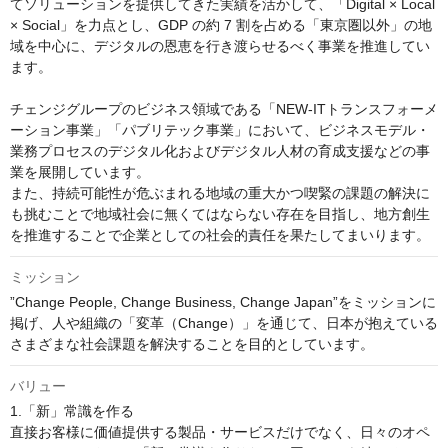
てソリューションを提供してきた実績を活かして、「Digital × Local 
× Social」を力点とし、GDP の約 7 割を占める「東京圏以外」の地
域を中心に、デジタルの恩恵を行き渡らせるべく事業を推進してい
ます。

チェンジグループのビジネス領域である「NEW-ITトランスフォーメ
ーション事業」「パブリテック事業」において、ビジネスモデル・
業務プロセスのデジタル化およびデジタル人材の育成支援などの事
業を展開しています。

また、持続可能性が危ぶまれる地域の重大かつ喫緊の課題の解決に
も挑むことで地域社会に無くてはならない存在を目指し、地方創生
を推進することで企業としての社会的責任を果たしてまいります。
ミッション
”Change People, Change Business, Change Japan”をミッションに
掲げ、人や組織の「変革（Change）」を通じて、日本が抱えている
さまざまな社会課題を解決することを目的としています。
バリュー
1.「新」常識を作る

直接お客様に価値提供する製品・サービスだけでなく、日々のオペ