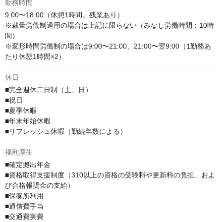
勤務時間
9:00〜18:00（休憩1時間。残業あり）

※裁量労働制適用の場合は上記に限らない（みなし労働時間：10時
間）

※変形時間労働制の場合は9:00〜21:00、21:00〜翌9:00（1勤務あ
たり休憩1時間×2）
休日
■完全週休二日制（土、日）

■祝日

■夏季休暇

■年末年始休暇

■リフレッシュ休暇（勤続年数による）
福利厚生
■確定拠出年金

■資格取得支援制度（310以上の資格の受験料や更新料の負担、およ
び合格報奨金の支給）

■保養所利用

■通信費手当

■交通費実費
