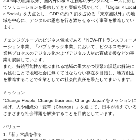
2003年の創業以来、国内外の様々な顧客のデジタル化ニーズに対し
てソリューションを提供してきた実績を活かして、「Digital × Local 
× Social」を力点とし、GDP の約 7 割を占める「東京圏以外」の地
域を中心に、デジタルの恩恵を行き渡らせるべく事業を推進してい
ます。

チェンジグループのビジネス領域である「NEW-ITトランスフォーメ
ーション事業」「パブリテック事業」において、ビジネスモデル・
業務プロセスのデジタル化およびデジタル人材の育成支援などの事
業を展開しています。

また、持続可能性が危ぶまれる地域の重大かつ喫緊の課題の解決に
も挑むことで地域社会に無くてはならない存在を目指し、地方創生
を推進することで企業としての社会的責任を果たしてまいります。
ミッション
”Change People, Change Business, Change Japan”をミッションに
掲げ、人や組織の「変革（Change）」を通じて、日本が抱えている
さまざまな社会課題を解決することを目的としています。
バリュー
1.「新」常識を作る
