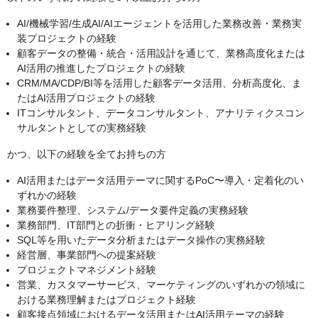
AI/機械学習/生成AI/AIエージェントを活用した業務改善・業務実
装プロジェクトの経験
顧客データの整備・統合・活用設計を通じて、業務高度化または
AI活用の推進したプロジェクトの経験
CRM/MA/CDP/BI等を活用した顧客データ活用、分析高度化、ま
たはAI活用プロジェクトの経験
ITコンサルタント、データコンサルタント、アナリティクスコン
サルタントとしての実務経験
かつ、以下の経験を全てお持ちの方
AI活用またはデータ活用テーマに関するPoC〜導入・定着化のい
ずれかの経験
業務要件整理、システム/データ要件定義の実務経験
業務部門、IT部門との折衝・ヒアリング経験
SQL等を用いたデータ分析またはデータ操作の実務経験
経営層、事業部門への提案経験
プロジェクトマネジメント経験
営業、カスタマーサービス、マーケティングのいずれかの領域に
おける業務理解またはプロジェクト経験
顧客接点領域におけるデータ活用またはAI活用テーマの経験