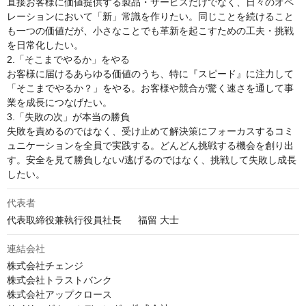
直接お客様に価値提供する製品・サービスだけでなく、日々のオペ
レーションにおいて「新」常識を作りたい。同じことを続けること
も一つの価値だが、小さなことでも革新を起こすための工夫・挑戦
を日常化したい。 

2.「そこまでやるか」をやる

お客様に届けるあらゆる価値のうち、特に『スピード』に注力して
「そこまでやるか？」をやる。お客様や競合が驚く速さを通して事
業を成長につなげたい。 

3.「失敗の次」が本当の勝負

失敗を責めるのではなく、受け止めて解決策にフォーカスするコミ
ュニケーションを全員で実践する。どんどん挑戦する機会を創り出
す。安全を見て勝負しない/逃げるのではなく、挑戦して失敗し成長
したい。
代表者
代表取締役兼執行役員社長	福留 大士
連結会社
株式会社チェンジ

株式会社トラストバンク

株式会社アップクロース
