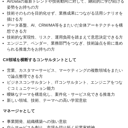
AI/Dataの最新トレンドや技術動向に対して、継続的に学び続ける
姿勢をお持ちの方
技術そのものを目的化せず、業務成果につながる活用シナリオを
描ける方
データ基盤、AI、CRM/MA等をまたいだ全体アーキテクチャを構
想できる方
技術的な実現性、リスク、運用負荷を踏まえて意思決定できる方
エンジニア、ベンダー、業務部門をつなぎ、技術論点を前に進め
られる推進力をお持ちの方
CX領域を横断するコンサルタントとして
営業、カスタマーサービス、マーケティングの複数領域をまたい
で論点整理できる方
ビジネスコンサルタント、ITコンサルタント、エンジニアをつな
ぐコミュニケーション能力
曖昧なテーマを構造化し、案件化・サービス化できる推進力
新しい領域、技術、テーマへの高い学習意欲
マネージャとして
事業開発、組織構築への強い意欲
自らサービスを創り、市場を切り拓く起業家精神