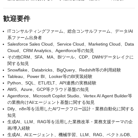
歓迎要件
ITコンサルティングファーム、総合コンサルファーム、データ/AI
系ファーム出身者
Salesforce Sales Cloud、Service Cloud、Marketing Cloud、Data
Cloud、CRM Analytics、Agentforce等の知見
その他CRM、SFA、MA、BIツール、CDP、DWH/データレイクに
関する知見
Snowflake、Databricks、BigQuery、Redshift等の利用経験
Tableau、Power BI、Looker等のBI実装経験
Python、SQL、ETL/ELT、API連携の実務経験
AWS、Azure、GCP等クラウド基盤の知見
Agentforce、Microsoft Copilot Studio、Vertex AI Agent Builder等
の業務向けAI/エージェント基盤に関する知見
Dify、n8n等を活用したAIワークフロー設計・業務自動化に関する
知見
生成AI、LLM、RAG等を活用した業務改革・業務支援テーマの企
画/導入経験
生成AI、AIエージェント、機械学習、LLM、RAG、ベクトルDB、