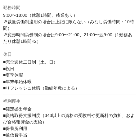
勤務時間
9:00〜18:00（休憩1時間。残業あり）

※裁量労働制適用の場合は上記に限らない（みなし労働時間：10時
間）

※変形時間労働制の場合は9:00〜21:00、21:00〜翌9:00（1勤務あ
たり休憩1時間×2）
休日
■完全週休二日制（土、日）

■祝日

■夏季休暇

■年末年始休暇

■リフレッシュ休暇（勤続年数による）
福利厚生
■確定拠出年金

■資格取得支援制度（343以上の資格の受験料や更新料の負担、およ
び合格報奨金の支給）

■保養所利用

■通信費手当
