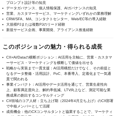
プロンプト設計等の知見
データガバナンス、個人情報保護、AIガバナンスの知見
営業、カスタマーサービス、マーケティングいずれかの業務理解
CRM/SFA、MA、コンタクトセンター、Web/EC等の導入経験
大規模PJまたは複数PJのリード経験
新規サービス企画、事業開発、アライアンス推進経験
このポジションの魅力・得られる成長
CX×AI/Dataの横断ポジション：AI活用を主軸に、営業・カスタマ
ーサービス・マーケティングを横断して価値を出せる
戦略から実装まで一貫支援：AI活用構想だけでなく、その前提と
なるデータ整備・活用設計、PoC、本番導入、定着化まで一気通
貫で関われる
事業インパクト：AI活用やデータ活用を通じて、営業生産性向
上、顧客満足度向上、解約率低減、LTV向上など、測定可能な業
務成果の創出するコンサルティング
CX領域のコア人材：立ち上げ期（2024年4月立ち上げ）のCX部署
で中核メンバーとして活躍
成長機会：他のCXコンサルタントと協業することで、マーケティ