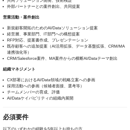
共同ソリューション開発、技術検証
外部パートナーとの案件創出、共同提案
営業活動・案件創出
新規顧客開拓のためのAI/Dataソリューション提案
経営層、事業部門、IT部門への構想提案
RFP対応、提案書作成、プレゼンテーション
既存顧客への追加提案（AI活用拡張、データ基盤拡張、CRM/MA
連携強化等）
CRM/Salesforce案件、MA案件からの横断AI/Dataテーマ創出
組織マネジメント
CX部署におけるAI/Data領域の戦略立案への参画
採用活動への参画（候補者面接、選考等）
チームメンバーの育成、評価
AI/Dataケイパビリティの組織内展開
必須要件
以下のいずれかの経験を5年以上お持ちの方