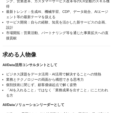
ング、営業改革、カスタマーサービス改革等のCX全般のスキル獲
得
最新トレンド：生成AI、機械学習、CDP、データ統合、AIエージ
ェント等の最新テーマを扱える
サービス開発：自らの経験、知見を活かした新サービスの企画、
設計
市場開拓：営業活動、パートナリング等を通じた事業拡大への直
接貢献
求める人物像
AI/Data活用コンサルタントとして
ビジネス課題をデータ活用・AI活用で解決することへの情熱
業務とテクノロジーの両面から構想できる思考力
個別技術に閉じず、顧客価値起点で解く姿勢
「AIを入れること」ではなく「業務成果を出すこと」にこだわれ
る方
AI/Dataソリューションリーダーとして