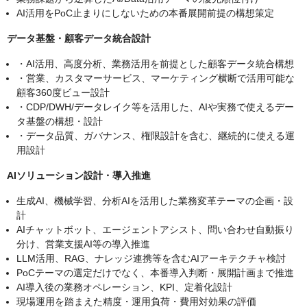
AI活用をPoC止まりにしないための本番展開前提の構想策定
データ基盤・顧客データ統合設計
・AI活用、高度分析、業務活用を前提とした顧客データ統合構想
・営業、カスタマーサービス、マーケティング横断で活用可能な
顧客360度ビュー設計
・CDP/DWH/データレイク等を活用した、AIや実務で使えるデー
タ基盤の構想・設計
・データ品質、ガバナンス、権限設計を含む、継続的に使える運
用設計
AIソリューション設計・導入推進
生成AI、機械学習、分析AIを活用した業務変革テーマの企画・設
計
AIチャットボット、エージェントアシスト、問い合わせ自動振り
分け、営業支援AI等の導入推進
LLM活用、RAG、ナレッジ連携等を含むAIアーキテクチャ検討
PoCテーマの選定だけでなく、本番導入判断・展開計画まで推進
AI導入後の業務オペレーション、KPI、定着化設計
現場運用を踏まえた精度・運用負荷・費用対効果の評価