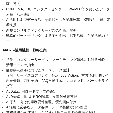
画・導入
CRM、MA、BI、コンタクトセンター、Web/EC等を跨いだデータ
連携・活用設計
AI活用およびデータ活用を前提とした業務改革、KPI設計、運用定
着支援
新規コンサルティングサービスの企画、開発
戦略的パートナリングによる案件創出、提案活動、営業活動のリ
ード
AI/Data活用構想・戦略立案
営業、カスタマーサービス、マーケティング領域におけるAI/Data
活用テーマの抽出
顧客接点改革に向けたユースケース設計
（例：リードスコアリング、Next Best Action、営業予測、問い合
わせ分類、応対要約、FAQ自動生成、レコメンド、パーソナライ
ズ等）
AI/Data活用ロードマップの策定
AI/Data活用によるROI試算、投資対効果整理
AI導入に向けた業務要件整理、優先順位付け
AI活用に必要なデータ要件、データ整備方針の整理
業務課題から逆算したAI/Data活用テーマの優先順位付け