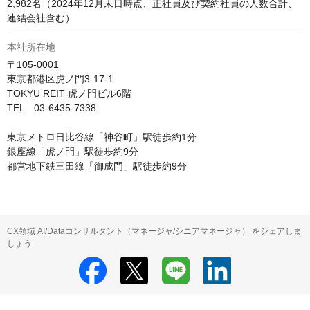
2,982名（2024年12月末日時点、正社員及び契約社員の人数合計、
連結会社含む）
本社所在地
〒105-0001

東京都港区虎ノ門3-17-1

TOKYU REIT 虎ノ門ビル6階

TEL　03-6435-7338

東京メトロ日比谷線「神谷町」駅徒歩約1分

銀座線「虎ノ門」駅徒歩約9分

都営地下鉄三田線「御成門」駅徒歩約9分
CX領域 AI/Dataコンサルタント（マネージャ/シニアマネージャ） をシェアしま
しょう