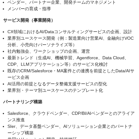
ベンダー、パートナー企業、開発チームのマネジメント
メンバーの育成・指導
サービス開発（事業開発）
CX領域におけるAI/Dataコンサルティングサービスの企画、設計
業界別ユースケース開発（例：製造業向け営業AI、金融向けVOC
分析、小売向けパーソナライズ等）
社内勉強会、ワークショップの企画、運営
最新トレンド（生成AI、機械学習、Agentforce、Data Cloud、
CDP、LLMアプリケーション等）のサービス化検討
既存のCRM/Salesforce・MA案件との連携を前提としたData/AIサ
ービス企画
AI活用の前提となるデータ整備支援サービスの型化
業界別・テーマ別ユースケースのテンプレート化
パートナリング構築
Salesforce、クラウドベンダー、CDP/BI/AIベンダーとのアライア
ンス推進
SIer、データ基盤ベンダー、AIソリューション企業とのパートナ
ーシップ構築