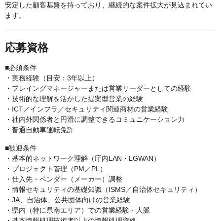
安定した顧客基盤を持っており、継続的な案件拡大が見込まれてい
ます。
応募資格
■必須条件
・実務経験（目安：3年以上）
・プレイングマネージャーまたは営業リーダーとしての経験
・技術的な理解を活かした提案型営業の経験
・ICT／インフラ／セキュリティ関連商材の営業経験
・社内外関係者と円滑に調整できるコミュニケーション力
・普通自動車運転免許
■歓迎条件
・基本的ネットワーク理解（庁内LAN・LGWAN）
・プロジェクト管理（PM／PL）
・仕入先・ベンダー（メーカー）調整
・情報セキュリティの基礎知識（ISMS／自治体セキュリティ）
・JA、自治体、公共団体向けの営業経験
・県内（特に県南エリア）での営業経験・人脈
・基本情報処理技術者以上の情報処理資格