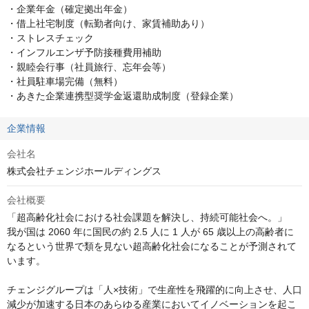
・企業年金（確定拠出年金）

・借上社宅制度（転勤者向け、家賃補助あり）

・ストレスチェック

・インフルエンザ予防接種費用補助

・親睦会行事（社員旅行、忘年会等）

・社員駐車場完備（無料）

・あきた企業連携型奨学金返還助成制度（登録企業）
企業情報
会社名
株式会社チェンジホールディングス
会社概要
「超高齢化社会における社会課題を解決し、持続可能社会へ。」

我が国は 2060 年に国民の約 2.5 人に 1 人が 65 歳以上の高齢者に
なるという世界で類を見ない超高齢化社会になることが予測されて
います。

チェンジグループは「人×技術」で生産性を飛躍的に向上させ、人口
減少が加速する日本のあらゆる産業においてイノベーションを起こ