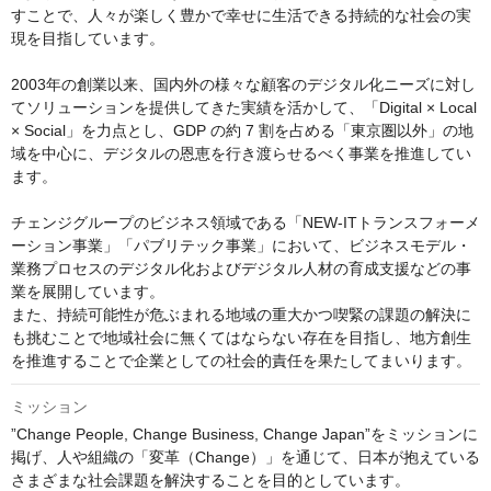
すことで、人々が楽しく豊かで幸せに生活できる持続的な社会の実
現を目指しています。

2003年の創業以来、国内外の様々な顧客のデジタル化ニーズに対し
てソリューションを提供してきた実績を活かして、「Digital × Local 
× Social」を力点とし、GDP の約 7 割を占める「東京圏以外」の地
域を中心に、デジタルの恩恵を行き渡らせるべく事業を推進してい
ます。

チェンジグループのビジネス領域である「NEW-ITトランスフォーメ
ーション事業」「パブリテック事業」において、ビジネスモデル・
業務プロセスのデジタル化およびデジタル人材の育成支援などの事
業を展開しています。

また、持続可能性が危ぶまれる地域の重大かつ喫緊の課題の解決に
も挑むことで地域社会に無くてはならない存在を目指し、地方創生
を推進することで企業としての社会的責任を果たしてまいります。
ミッション
”Change People, Change Business, Change Japan”をミッションに
掲げ、人や組織の「変革（Change）」を通じて、日本が抱えている
さまざまな社会課題を解決することを目的としています。