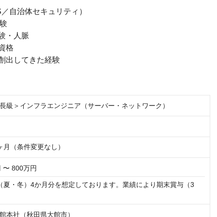
S／自治体セキュリティ）
験
験・人脈
資格
創出してきた経験
係長級＞インフラエンジニア（サーバー・ネットワーク）
ヶ月（条件変更なし）
 〜 800万円
（夏・冬）4か月分を想定しております。業績により期末賞与（3
館本社（秋田県大館市）