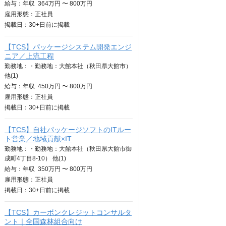
給与：
年収
364万円 〜 800万円
雇用形態：正社員
掲載日：
30+日
前に掲載
【TCS】パッケージシステム開発エンジ
ニア／上流工程
勤務地：・勤務地：大館本社（秋田県大館市）
他(1)
給与：
年収
450万円 〜 800万円
雇用形態：正社員
掲載日：
30+日
前に掲載
【TCS】自社パッケージソフトのITルー
ト営業／地域貢献×IT
勤務地：・勤務地：大館本社（秋田県大館市御
成町4丁目8-10） 他(1)
給与：
年収
350万円 〜 800万円
雇用形態：正社員
掲載日：
30+日
前に掲載
【TCS】カーボンクレジットコンサルタ
ント｜全国森林組合向け