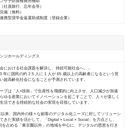
ンザ予防接種費用補助

（社員旅行、忘年会等）

完備（無料）

連携型奨学金返還助成制度（登録企業）
ンジホールディングス
会における社会課題を解決し、持続可能社会へ。」

60 年に国民の約 2.5 人に 1 人が 65 歳以上の高齢者になるという世
い超高齢化社会になることが予測されています。

ープは「人×技術」で生産性を飛躍的に向上させ、人口減少が加速
らゆる産業においてイノベーションを起こすことで、人々が楽しく
生活できる持続的な社会の実現を目指しています。

創業以来、国内外の様々な顧客のデジタル化ニーズに対してソリューシ
た実績を活かして、「Digital × Local × Social」を力点とし、
 7 割を占める「東京圏以外」の地域を中心に、デジタルの恩恵を行き