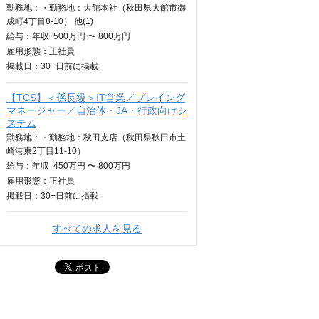
勤務地：・勤務地：大館本社（秋田県大館市御
成町4丁目8-10） 他(1)
給与：
年収
500万円 〜 800万円
雇用形態：正社員
掲載日：
30+日
前に掲載
【TCS】＜係長級＞IT営業／プレイング
マネージャー／自治体・JA・行政向けシ
ステム
勤務地：・勤務地：秋田支店（秋田県秋田市土
崎港東2丁目11-10）
給与：
年収
450万円 〜 800万円
雇用形態：正社員
掲載日：
30+日
前に掲載
すべての求人を見る