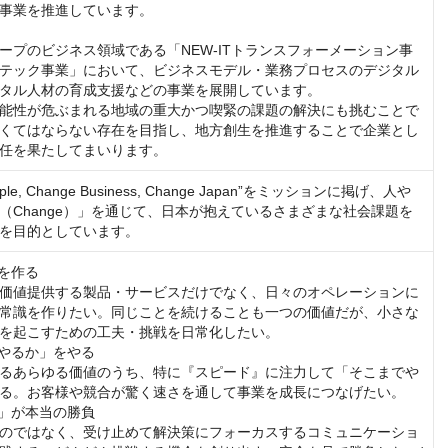
事業を推進しています。

ープのビジネス領域である「NEW-ITトランスフォーメーション事
テック事業」において、ビジネスモデル・業務プロセスのデジタル
タル人材の育成支援などの事業を展開しています。

能性が危ぶまれる地域の重大かつ喫緊の課題の解決にも挑むことで
くてはならない存在を目指し、地方創生を推進することで企業とし
任を果たしてまいります。
eople, Change Business, Change Japan”をミッションに掲げ、人や
（Change）」を通じて、日本が抱えているさまざまな社会課題を
を目的としています。
を作る

価値提供する製品・サービスだけでなく、日々のオペレーションに
常識を作りたい。同じことを続けることも一つの価値だが、小さな
を起こすための工夫・挑戦を日常化したい。 

やるか」をやる

るあらゆる価値のうち、特に『スピード』に注力して「そこまでや
る。お客様や競合が驚く速さを通して事業を成長につなげたい。 

」が本当の勝負

のではなく、受け止めて解決策にフォーカスするコミュニケーショ