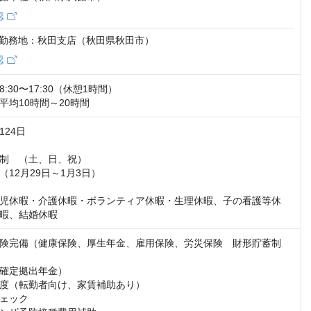
認
2 ・勤務地：秋田支店（秋田県秋田市）
認
30〜17:30（休憩1時間）

平均10時間～20時間
24日

制　（土、日、祝）

12月29日～1月3日）

児休暇・介護休暇・ボランティア休暇・生理休暇、子の看護等休
暇、結婚休暇
険完備（健康保険、厚生年金、雇用保険、労災保険　財形貯蓄制
確定拠出年金）

度（転勤者向け、家賃補助あり）

ェック
