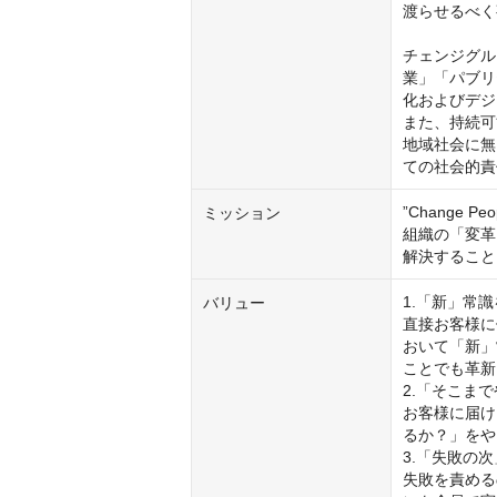
渡らせるべく
チェンジグル
業」「パブリ
化およびデジ
また、持続可
地域社会に無
ての社会的責
”Change P
ミッション
組織の「変革
解決すること
1.「新」常識
バリュー
直接お客様に
おいて「新」
ことでも革新
2.「そこまで
お客様に届け
るか？」をや
3.「失敗の次
失敗を責める