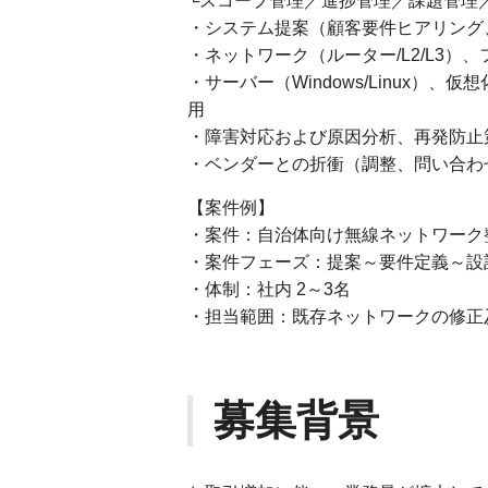
└スコープ管理／進捗管理／課題管理
・システム提案（顧客要件ヒアリング
・ネットワーク（ルーター/L2/L3
・サーバー（Windows/Linux）、仮想化
用
・障害対応および原因分析、再発防止
・ベンダーとの折衝（調整、問い合わ
【案件例】
・案件：自治体向け無線ネットワーク
・案件フェーズ：提案～要件定義～設
・体制：社内 2～3名
・担当範囲：既存ネットワークの修正
募集背景