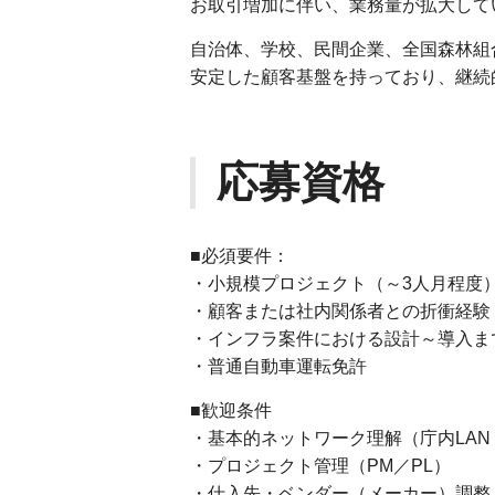
お取引増加に伴い、業務量が拡大して
自治体、学校、民間企業、全国森林組
安定した顧客基盤を持っており、継続
応募資格
■必須要件：
・小規模プロジェクト（～3人月程度
・顧客または社内関係者との折衝経験
・インフラ案件における設計～導入ま
・普通自動車運転免許
■歓迎条件
・基本的ネットワーク理解（庁内LAN・
・プロジェクト管理（PM／PL）
・仕入先・ベンダー（メーカー）調整