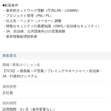
■歓迎条件
・基本的ネットワーク理解（庁内LAN・LGWAN）
・プロジェクト管理（PM／PL）
・仕入先・ベンダー（メーカー）調整
・情報セキュリティの基礎知識（ISMS／自治体セキュリティ）
・JA、自治体、公共団体向けの営業経験
・基本情報処理技術者
募集要項
職種 / 募集ポジション名
【TCS】＜係長級＞IT営業／プレイングマネージャー／自治体・
JA・行政向けシステム
雇用形態
正社員
契約期間
試用期間：3ヶ月（条件変更なし）