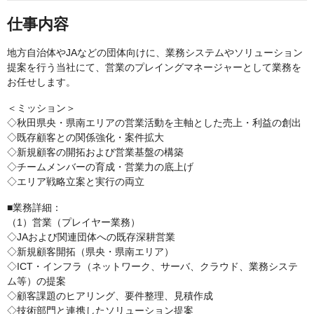
仕事内容
地方自治体やJAなどの団体向けに、業務システムやソリューション
提案を行う当社にて、営業のプレイングマネージャーとして業務を
お任せします。
＜ミッション＞
◇秋田県央・県南エリアの営業活動を主軸とした売上・利益の創出
◇既存顧客との関係強化・案件拡大
◇新規顧客の開拓および営業基盤の構築
◇チームメンバーの育成・営業力の底上げ
◇エリア戦略立案と実行の両立
■業務詳細：
（1）営業（プレイヤー業務）
◇JAおよび関連団体への既存深耕営業
◇新規顧客開拓（県央・県南エリア）
◇ICT・インフラ（ネットワーク、サーバ、クラウド、業務システ
ム等）の提案
◇顧客課題のヒアリング、要件整理、見積作成
◇技術部門と連携したソリューション提案