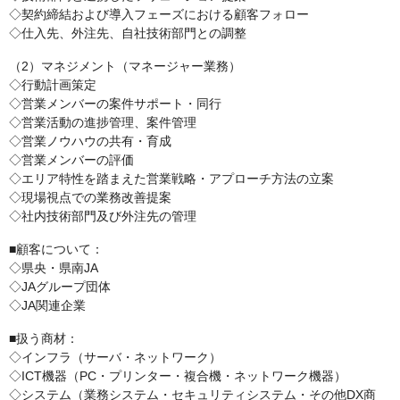
◇契約締結および導入フェーズにおける顧客フォロー
◇仕入先、外注先、自社技術部門との調整
（2）マネジメント（マネージャー業務）
◇行動計画策定
◇営業メンバーの案件サポート・同行
◇営業活動の進捗管理、案件管理
◇営業ノウハウの共有・育成
◇営業メンバーの評価
◇エリア特性を踏まえた営業戦略・アプローチ方法の立案
◇現場視点での業務改善提案
◇社内技術部門及び外注先の管理
■顧客について：
◇県央・県南JA
◇JAグループ団体
◇JA関連企業
■扱う商材：
◇インフラ（サーバ・ネットワーク）
◇ICT機器（PC・プリンター・複合機・ネットワーク機器）
◇システム（業務システム・セキュリティシステム・その他DX商