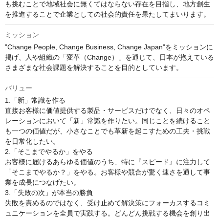
も挑むことで地域社会に無くてはならない存在を目指し、地方創生
を推進することで企業としての社会的責任を果たしてまいります。
ミッション
”Change People, Change Business, Change Japan”をミッションに
掲げ、人や組織の「変革（Change）」を通じて、日本が抱えている
さまざまな社会課題を解決することを目的としています。
バリュー
1.「新」常識を作る

直接お客様に価値提供する製品・サービスだけでなく、日々のオペ
レーションにおいて「新」常識を作りたい。同じことを続けること
も一つの価値だが、小さなことでも革新を起こすための工夫・挑戦
を日常化したい。 

2.「そこまでやるか」をやる

お客様に届けるあらゆる価値のうち、特に『スピード』に注力して
「そこまでやるか？」をやる。お客様や競合が驚く速さを通して事
業を成長につなげたい。 

3.「失敗の次」が本当の勝負

失敗を責めるのではなく、受け止めて解決策にフォーカスするコミ
ュニケーションを全員で実践する。どんどん挑戦する機会を創り出