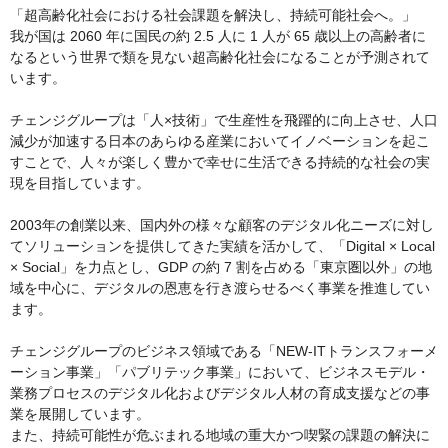
「超高齢化社会における社会課題を解決し、持続可能社会へ。」

我が国は 2060 年に国民の約 2.5 人に 1 人が 65 歳以上の高齢者に
なるという世界で類を見ない超高齢化社会になることが予測されて
います。

チェンジグループは「人×技術」で生産性を飛躍的に向上させ、人口
減少が加速する日本のあらゆる産業においてイノベーションを起こ
すことで、人々が楽しく豊かで幸せに生活できる持続的な社会の実
現を目指しています。

2003年の創業以来、国内外の様々な顧客のデジタル化ニーズに対し
てソリューションを提供してきた実績を活かして、「Digital × Local 
× Social」を力点とし、GDP の約 7 割を占める「東京圏以外」の地
域を中心に、デジタルの恩恵を行き渡らせるべく事業を推進してい
ます。

チェンジグループのビジネス領域である「NEW-ITトランスフォーメ
ーション事業」「パブリテック事業」において、ビジネスモデル・
業務プロセスのデジタル化およびデジタル人材の育成支援などの事
業を展開しています。

また、持続可能性が危ぶまれる地域の重大かつ喫緊の課題の解決に