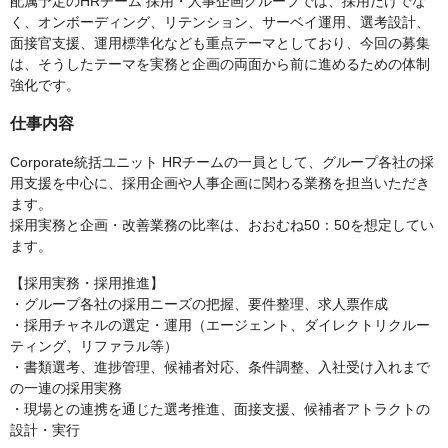
配属予定のHRチーム 採用・人事企画グループでは、採用だけでな
く、オンボーディング、リテンション、サーベイ運用、選考設計、
面接官支援、運用標準化なども重点テーマとしており、今回の募集
は、そうしたテーマを実務と企画の両面から前に進めるための体制
強化です。
仕事内容
Corporate統括ユニット HRチームの一員として、グループ各社の採
用支援を中心に、採用企画や人事企画に関わる業務を担当いただき
ます。
採用実務と企画・改善業務の比率は、おおむね50：50を想定してい
ます。
【採用実務・採用推進】
・グループ各社の採用ニーズの把握、要件整理、求人票作成
・採用チャネルの選定・運用（エージェント、ダイレクトリクルー
ティング、リファラル等）
・書類選考、進捗管理、候補者対応、条件調整、入社受け入れまで
の一連の採用実務
・現場との連携を通じた選考推進、面接支援、候補者アトラクトの
設計・実行