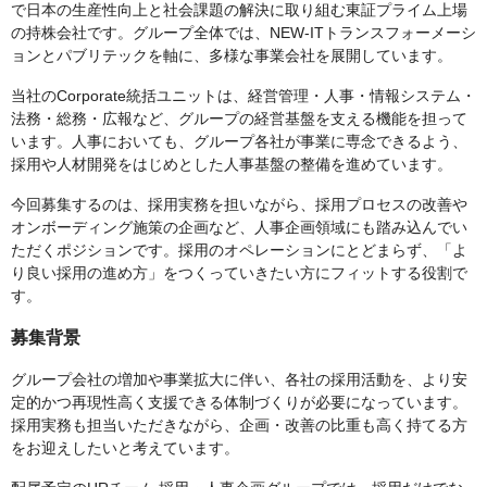
で日本の生産性向上と社会課題の解決に取り組む東証プライム上場
の持株会社です。グループ全体では、NEW-ITトランスフォーメーシ
ョンとパブリテックを軸に、多様な事業会社を展開しています。
当社のCorporate統括ユニットは、経営管理・人事・情報システム・
法務・総務・広報など、グループの経営基盤を支える機能を担って
います。人事においても、グループ各社が事業に専念できるよう、
採用や人材開発をはじめとした人事基盤の整備を進めています。
今回募集するのは、採用実務を担いながら、採用プロセスの改善や
オンボーディング施策の企画など、人事企画領域にも踏み込んでい
ただくポジションです。採用のオペレーションにとどまらず、「よ
り良い採用の進め方」をつくっていきたい方にフィットする役割で
す。
募集背景
グループ会社の増加や事業拡大に伴い、各社の採用活動を、より安
定的かつ再現性高く支援できる体制づくりが必要になっています。
採用実務も担当いただきながら、企画・改善の比重も高く持てる方
をお迎えしたいと考えています。