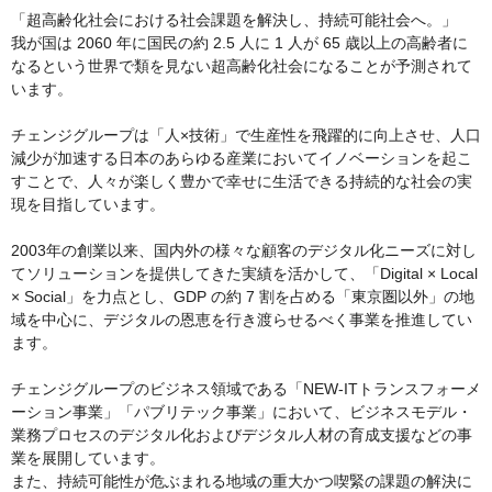
「超高齢化社会における社会課題を解決し、持続可能社会へ。」

我が国は 2060 年に国民の約 2.5 人に 1 人が 65 歳以上の高齢者に
なるという世界で類を見ない超高齢化社会になることが予測されて
います。

チェンジグループは「人×技術」で生産性を飛躍的に向上させ、人口
減少が加速する日本のあらゆる産業においてイノベーションを起こ
すことで、人々が楽しく豊かで幸せに生活できる持続的な社会の実
現を目指しています。

2003年の創業以来、国内外の様々な顧客のデジタル化ニーズに対し
てソリューションを提供してきた実績を活かして、「Digital × Local 
× Social」を力点とし、GDP の約 7 割を占める「東京圏以外」の地
域を中心に、デジタルの恩恵を行き渡らせるべく事業を推進してい
ます。

チェンジグループのビジネス領域である「NEW-ITトランスフォーメ
ーション事業」「パブリテック事業」において、ビジネスモデル・
業務プロセスのデジタル化およびデジタル人材の育成支援などの事
業を展開しています。

また、持続可能性が危ぶまれる地域の重大かつ喫緊の課題の解決に