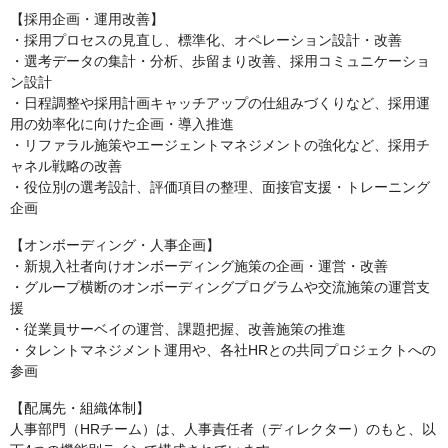
【採用企画・運用改善】
・採用プロセスの見直し、標準化、オペレーション設計・改善
・選考データの集計・分析、歩留まり改善、採用コミュニケーショ
ン設計
・日程調整や採用計画キャッチアップの仕組みづくりなど、採用運
用の効率化に向けた企画・導入推進
・リファラル施策やエージェントマネジメントの強化など、採用チ
ャネル戦略の改善
・役位別の選考設計、評価項目の整理、面接官支援・トレーニング
企画
【オンボーディング・人事企画】
・新規入社者向けオンボーディング施策の企画・運営・改善
・グループ横断のオンボーディングプログラムや交流施策の運営支
援
・従業員サーベイの運営、課題把握、改善施策の推進
・タレントマネジメント運用や、各社HRとの共同プロジェクトへの
参画
【配属先・組織体制】
人事部門（HRチーム）は、人事責任者（ディレクター）のもと、以