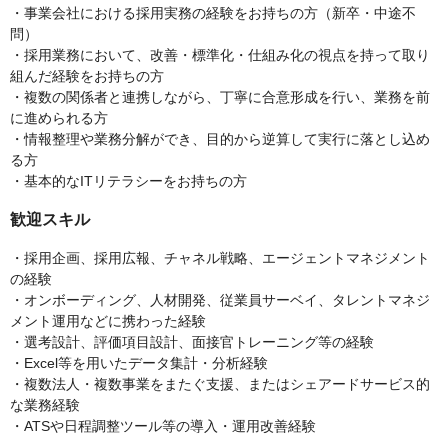
・事業会社における採用実務の経験をお持ちの方（新卒・中途不
問）
・採用業務において、改善・標準化・仕組み化の視点を持って取り
組んだ経験をお持ちの方
・複数の関係者と連携しながら、丁寧に合意形成を行い、業務を前
に進められる方
・情報整理や業務分解ができ、目的から逆算して実行に落とし込め
る方
・基本的なITリテラシーをお持ちの方
歓迎スキル
・採用企画、採用広報、チャネル戦略、エージェントマネジメント
の経験
・オンボーディング、人材開発、従業員サーベイ、タレントマネジ
メント運用などに携わった経験
・選考設計、評価項目設計、面接官トレーニング等の経験
・Excel等を用いたデータ集計・分析経験
・複数法人・複数事業をまたぐ支援、またはシェアードサービス的
な業務経験
・ATSや日程調整ツール等の導入・運用改善経験