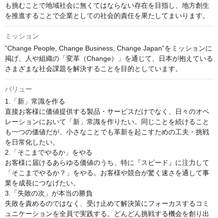
も挑むことで地域社会に無くてはならない存在を目指し、地方創生
を推進することで企業としての社会的責任を果たしてまいります。
ミッション
”Change People, Change Business, Change Japan”をミッションに
掲げ、人や組織の「変革（Change）」を通じて、日本が抱えている
さまざまな社会課題を解決することを目的としています。
バリュー
1.「新」常識を作る

直接お客様に価値提供する製品・サービスだけでなく、日々のオペ
レーションにおいて「新」常識を作りたい。同じことを続けること
も一つの価値だが、小さなことでも革新を起こすための工夫・挑戦
を日常化したい。 

2.「そこまでやるか」をやる

お客様に届けるあらゆる価値のうち、特に『スピード』に注力して
「そこまでやるか？」をやる。お客様や競合が驚く速さを通して事
業を成長につなげたい。 

3.「失敗の次」が本当の勝負

失敗を責めるのではなく、受け止めて解決策にフォーカスするコミ
ュニケーションを全員で実践する。どんどん挑戦する機会を創り出