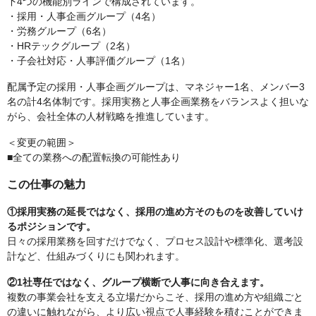
下4つの機能別ラインで構成されています。
・採用・人事企画グループ（4名）
・労務グループ（6名）
・HRテックグループ（2名）
・子会社対応・人事評価グループ（1名）
配属予定の採用・人事企画グループは、マネジャー1名、メンバー3
名の計4名体制です。採用実務と人事企画業務をバランスよく担いな
がら、会社全体の人材戦略を推進しています。
＜変更の範囲＞
■全ての業務への配置転換の可能性あり
この仕事の魅力
①採用実務の延長ではなく、採用の進め方そのものを改善していけ
るポジションです。
日々の採用業務を回すだけでなく、プロセス設計や標準化、選考設
計など、仕組みづくりにも関われます。
②1社専任ではなく、グループ横断で人事に向き合えます。
複数の事業会社を支える立場だからこそ、採用の進め方や組織ごと
の違いに触れながら、より広い視点で人事経験を積むことができま