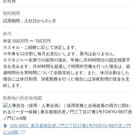
正社員
契約期間
試用期間：入社日から3ヶ月
給与
年収
550万円 〜 750万円
※スキル・ご経験に応じて決定します。

※年俸を12分割し毎月お支払いします。賞与はありません。

※マネジャー未満での採用の場合、年俸に月40時間分の固定残業手
当を含みます。月40時間を超過して時間外労働を行った場合は、超
過時間分を実時間について全額支給します。また、休日出勤をした
場合には休日割増、深夜勤務を行った場合には深夜割増の賃金を支
給します。
勤務地の所在地/地図
105-0001 東京都港区虎ノ門三丁目17番1号TOKYU REIT虎ノ門
ビル6階