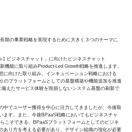
在、中長期の事業戦略を実現するために大きく３つのテーマに
o.1 ビジネスチャット」に向けたビジネスチャット
機能に取り組みProduct-Led Growth戦略を推進します。
想に向けた取り組み。インキュベーション戦略における
s a Service) のプラットフォームとしての基盤構築や機能追加を推進
に備えたサービス体験を毀損しないシステム基盤の刷新で
略の中でユーザー獲得を中心に注力してきましたが、今後取
います。また、今後BPaaS戦略においてもビジネスチャ
だからこそできる、BPaaSプラットフォームとしてのビジネ
のあり方を考える必要があり、デザイン組織の強化が必要