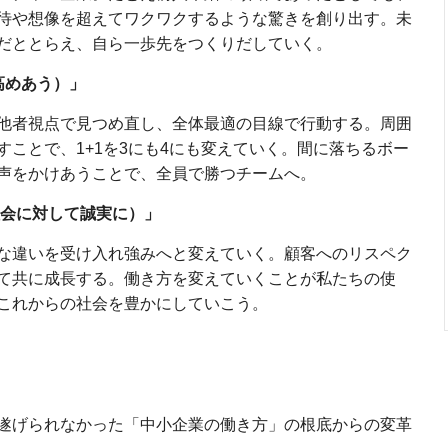
待や想像を超えてワクワクするような驚きを創り出す。未
だととらえ、自ら一歩先をつくりだしていく。
共に高めあう）」
他者視点で見つめ直し、全体最適の目線で行動する。周囲
ことで、1+1を3にも4にも変えていく。間に落ちるボー
声をかけあうことで、全員で勝つチームへ。
顧客・社会に対して誠実に）」
な違いを受け入れ強みへと変えていく。顧客へのリスペク
て共に成長する。働き方を変えていくことが私たちの使
これからの社会を豊かにしていこう。
遂げられなかった「中小企業の働き方」の根底からの変革