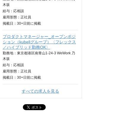
木坂
給与：
応相談
雇用形態：正社員
掲載日：
30+日
前に掲載
プロダクトマネージャー_オープンポジ
ション（kubellグループ）〈フレックス
／ハイブリッド勤務OK〉
勤務地：東京都港区南青山1-24-3 WeWork 乃
木坂
給与：
応相談
雇用形態：正社員
掲載日：
30+日
前に掲載
すべての求人を見る