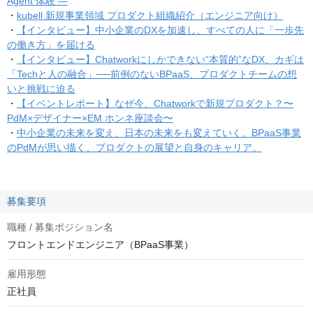
Agent 体験 —
・
kubell 新規事業領域 プロダクト組織紹介（エンジニア向け）
・
【インタビュー】中小企業のDXを加速し、すべての人に「一歩先
の働き方」を届ける
・
【インタビュー】Chatworkにしかできない“本質的”なDX、カギは
「Techと人の融合」──前例のないBPaaS、プロダクトチームの想
いと挑戦に迫る
・
【イベントレポート】なぜ今、Chatworkで新規プロダクト？〜
PdM×デザイナー×EM ホンネ座談会〜
・
中小企業の未来を変え、日本の未来をも変えていく。BPaaS事業
のPdMが思い描く、プロダクトの展望と自身のキャリア。
募集要項
職種 / 募集ポジション名
フロントエンドエンジニア（BPaaS事業）
雇用形態
正社員