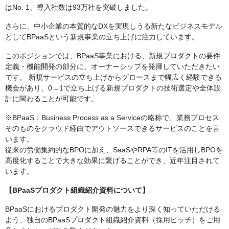
はNo. 1、導入社数は93万社を突破しました。
さらに、中小企業の本質的なDXを実現しうる新たなビジネスモデル
としてBPaaSという新規事業の立ち上げに注力しています。
このポジションでは、BPaaS事業における、新規プロダクトの要件
定義・機能開発の部分に、オーナーシップを発揮していただきたい
です。 新規サービスの立ち上げからグロースまで幅広く経験できる
機会があり、0→1で立ち上げる新規プロダクトの技術選定や全体設
計に関わることが可能です。
※BPaaS：Business Process as a Serviceの略称で、業務プロセス
そのものをクラウド経由でアウトソースできるサービスのことを言
います。
従来の労働集約的なBPOに加え、SaaSやRPA等のITを活用しBPOを
高度化することで大きな効果に繋げることができ、近年注目されて
います。
【BPaaSプロダクト組織紹介資料について】
BPaaSにおけるプロダクト開発の魅力をより深く知っていただける
よう、独自のBPaaSプロダクト組織紹介資料（採用ピッチ）をご用