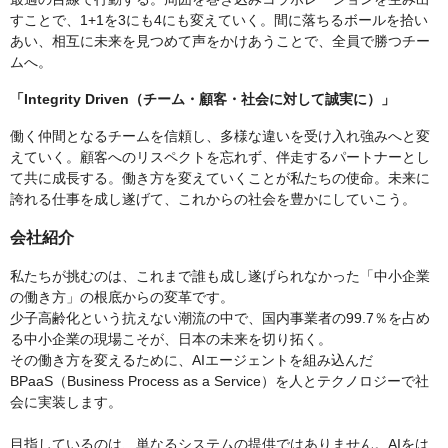
すことで、1+1を3にも4にも変えていく。間に落ちるボールを拾い
あい、相互に未来を見つめて声をかけあうことで、全員で勝つチー
ムへ。
「Integrity Driven（チーム・顧客・社会に対して誠実に）」
働く仲間となるチームを信頼し、多様な違いを受け入れ強みへと変
えていく。顧客へのリスペクトを忘れず、伴走するパートナーとし
て共に成長する。働き方を変えていくことが私たちの使命。未来に
誇れる仕事を成し遂げて、これからの社会を豊かにしていこう。
会社紹介
私たちが挑むのは、これまで誰も成し遂げられなかった「中小企業
の働き方」の根底からの変革です。
少子高齢化という抗えない潮流の中で、国内事業者の99.7％を占め
る中小企業の現場こそが、日本の未来を切り拓く。
その働き方を変えるために、AIエージェントを組み込んだ
BPaaS（Business Process as a Service）を人とテクノロジーで社
会に実装します。
目指しているのは、単なるシステムの提供ではありません。AIをは