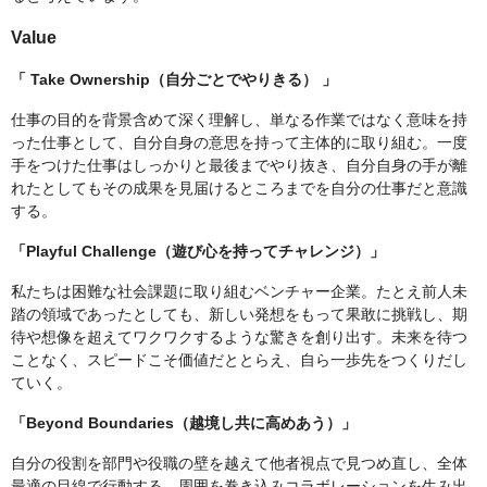
Value
「 Take Ownership（自分ごとでやりきる） 」
仕事の目的を背景含めて深く理解し、単なる作業ではなく意味を持
った仕事として、自分自身の意思を持って主体的に取り組む。一度
手をつけた仕事はしっかりと最後までやり抜き、自分自身の手が離
れたとしてもその成果を見届けるところまでを自分の仕事だと意識
する。
「Playful Challenge（遊び心を持ってチャレンジ）」
私たちは困難な社会課題に取り組むベンチャー企業。たとえ前人未
踏の領域であったとしても、新しい発想をもって果敢に挑戦し、期
待や想像を超えてワクワクするような驚きを創り出す。未来を待つ
ことなく、スピードこそ価値だととらえ、自ら一歩先をつくりだし
ていく。
「Beyond Boundaries（越境し共に高めあう）」
自分の役割を部門や役職の壁を越えて他者視点で見つめ直し、全体
最適の目線で行動する。周囲を巻き込みコラボレーションを生み出