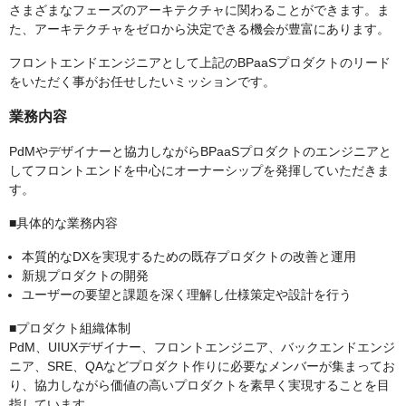
さまざまなフェーズのアーキテクチャに関わることができます。ま
た、アーキテクチャをゼロから決定できる機会が豊富にあります。
フロントエンドエンジニアとして上記のBPaaSプロダクトのリード
をいただく事がお任せしたいミッションです。
業務内容
PdMやデザイナーと協力しながらBPaaSプロダクトのエンジニアと
してフロントエンドを中心にオーナーシップを発揮していただきま
す。
■具体的な業務内容
本質的なDXを実現するための既存プロダクトの改善と運用
新規プロダクトの開発
ユーザーの要望と課題を深く理解し仕様策定や設計を行う
■プロダクト組織体制
PdM、UIUXデザイナー、フロントエンジニア、バックエンドエンジ
ニア、SRE、QAなどプロダクト作りに必要なメンバーが集まってお
り、協力しながら価値の高いプロダクトを素早く実現することを目
指しています。