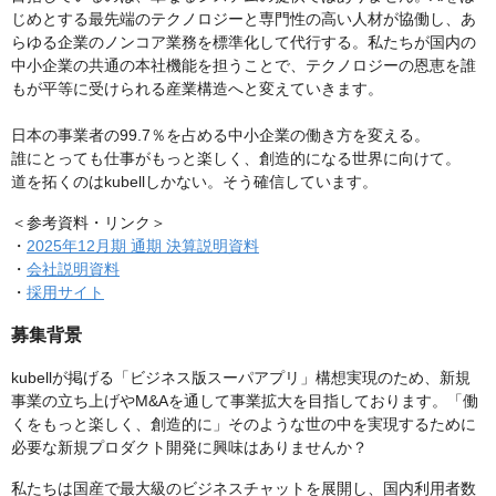
じめとする最先端のテクノロジーと専門性の高い人材が協働し、あ
らゆる企業のノンコア業務を標準化して代行する。私たちが国内の
中小企業の共通の本社機能を担うことで、テクノロジーの恩恵を誰
もが平等に受けられる産業構造へと変えていきます。
日本の事業者の99.7％を占める中小企業の働き方を変える。
誰にとっても仕事がもっと楽しく、創造的になる世界に向けて。
道を拓くのはkubellしかない。そう確信しています。
＜参考資料・リンク＞
・
2025年12月期 通期 決算説明資料
・
会社説明資料
・
採用サイト
募集背景
kubellが掲げる「ビジネス版スーパアプリ」構想実現のため、新規
事業の立ち上げやM&Aを通して事業拡大を目指しております。「働
くをもっと楽しく、創造的に」そのような世の中を実現するために
必要な新規プロダクト開発に興味はありませんか？
私たちは国産で最大級のビジネスチャットを展開し、国内利用者数