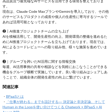
高品質且つ最先端なAIサービスを活用できる環境を整えておりま
す。
現在は、Claude Code MaxプランやGeminiを導入しており、その他
のサービスもプロダクトの成長や個人の生産性に寄与するツールで
あれば活用可能となっております。
❷｜AI推進プロジェクトチームの立ち上げ
AIを積極活用して、開発生産性の向上、開発環境の整備を進めるた
めにAI推進プロジェクトチームを立ち上げております。現在では、
AIによるコードレビューへの取り組み他、様々な施策を進めていま
す。
❸｜グループを跨いだAI活用に関する情報交換
毎週、AI活用事例の共有や相談などを気軽におこなうことができる
機会をグループ横断で実施しています。良い取り組みはシェアしあ
うことで、組織全体の開発生産性の向上に繋げています。
関連記事
・
BPaaSとは
・
「仕事が終わる」までを設計する— 決定論と非決定論、そして
Human in the Loopを使い分けてつくる Chatwork × BPaaS × AI