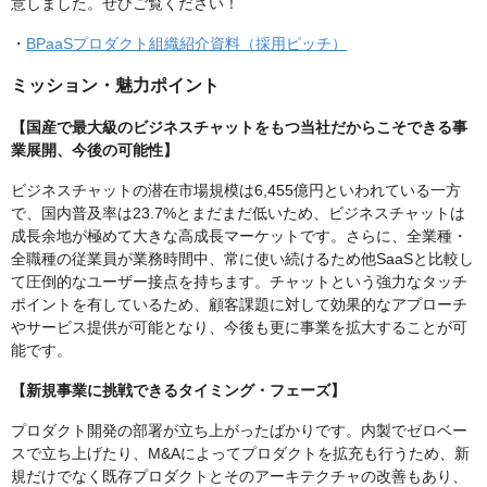
意しました。ぜひご覧ください！
・
BPaaSプロダクト組織紹介資料（採用ピッチ）
ミッション・魅力ポイント
【国産で最大級のビジネスチャットをもつ当社だからこそできる事
業展開、今後の可能性】
ビジネスチャットの潜在市場規模は6,455億円といわれている一方
で、国内普及率は23.7%とまだまだ低いため、ビジネスチャットは
成長余地が極めて大きな高成長マーケットです。さらに、全業種・
全職種の従業員が業務時間中、常に使い続けるため他SaaSと比較し
て圧倒的なユーザー接点を持ちます。チャットという強力なタッチ
ポイントを有しているため、顧客課題に対して効果的なアプローチ
やサービス提供が可能となり、今後も更に事業を拡大することが可
能です。
【新規事業に挑戦できるタイミング・フェーズ】
プロダクト開発の部署が立ち上がったばかりです。内製でゼロベー
スで立ち上げたり、M&Aによってプロダクトを拡充も行うため、新
規だけでなく既存プロダクトとそのアーキテクチャの改善もあり、