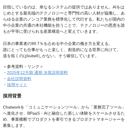
目指しているのは、単なるシステムの提供ではありません。AIをは
じめとする最先端のテクノロジーと専門性の高い人材が協働し、あ
らゆる企業のノンコア業務を標準化して代行する。私たちが国内の
中小企業の共通の本社機能を担うことで、テクノロジーの恩恵を誰
もが平等に受けられる産業構造へと変えていきます。
日本の事業者の99.7％を占める中小企業の働き方を変える。
誰にとっても仕事がもっと楽しく、創造的になる世界に向けて。
道を拓くのはkubellしかない。そう確信しています。
＜参考資料・リンク＞
・
2025年12月期 通期 決算説明資料
・
会社説明資料
・
採用サイト
採用背景
Chatworkを「コミュニケーションツール」から「業務完了ツール」
へ進化させ、BPaaS・AIと融合した新しい体験をスケールさせるた
め、事業横断でプロダクトを牽引できるプロダクトマネージャーを
募集します。