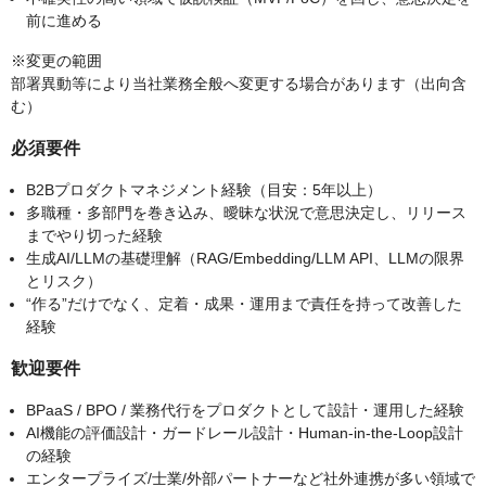
前に進める
※変更の範囲
部署異動等により当社業務全般へ変更する場合があります（出向含
む）
必須要件
B2Bプロダクトマネジメント経験（目安：5年以上）
多職種・多部門を巻き込み、曖昧な状況で意思決定し、リリース
までやり切った経験
生成AI/LLMの基礎理解（RAG/Embedding/LLM API、LLMの限界
とリスク）
“作る”だけでなく、定着・成果・運用まで責任を持って改善した
経験
歓迎要件
BPaaS / BPO / 業務代行をプロダクトとして設計・運用した経験
AI機能の評価設計・ガードレール設計・Human-in-the-Loop設計
の経験
エンタープライズ/士業/外部パートナーなど社外連携が多い領域で