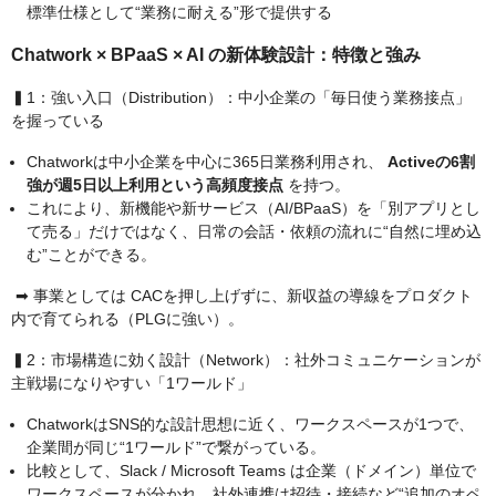
標準仕様として“業務に耐える”形で提供する
Chatwork × BPaaS × AI の新体験設計：特徴と強み
▍1：強い入口（Distribution）：中小企業の「毎日使う業務接点」
を握っている
Chatworkは中小企業を中心に365日業務利用され、
Activeの6割
強が週5日以上利用という高頻度接点
を持つ。
これにより、新機能や新サービス（AI/BPaaS）を「別アプリとし
て売る」だけではなく、日常の会話・依頼の流れに“自然に埋め込
む”ことができる。
➡︎ 事業としては CACを押し上げずに、新収益の導線をプロダクト
内で育てられる（PLGに強い）。
▍2：市場構造に効く設計（Network）：社外コミュニケーションが
主戦場になりやすい「1ワールド」
ChatworkはSNS的な設計思想に近く、ワークスペースが1つで、
企業間が同じ“1ワールド”で繋がっている。
比較として、Slack / Microsoft Teams は企業（ドメイン）単位で
ワークスペースが分かれ、社外連携は招待・接続など“追加のオペ