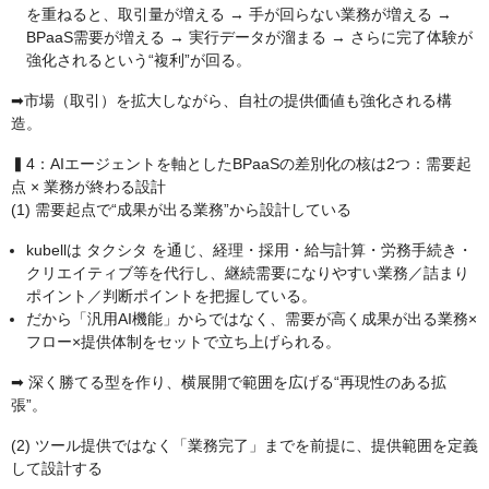
を重ねると、取引量が増える → 手が回らない業務が増える →
BPaaS需要が増える → 実行データが溜まる → さらに完了体験が
強化されるという“複利”が回る。
➡︎市場（取引）を拡大しながら、自社の提供価値も強化される構
造。
▍4：AIエージェントを軸としたBPaaSの差別化の核は2つ：需要起
点 × 業務が終わる設計
(1) 需要起点で“成果が出る業務”から設計している
kubellは タクシタ を通じ、経理・採用・給与計算・労務手続き・
クリエイティブ等を代行し、継続需要になりやすい業務／詰まり
ポイント／判断ポイントを把握している。
だから「汎用AI機能」からではなく、需要が高く成果が出る業務×
フロー×提供体制をセットで立ち上げられる。
➡︎ 深く勝てる型を作り、横展開で範囲を広げる“再現性のある拡
張”。
(2) ツール提供ではなく「業務完了」までを前提に、提供範囲を定義
して設計する