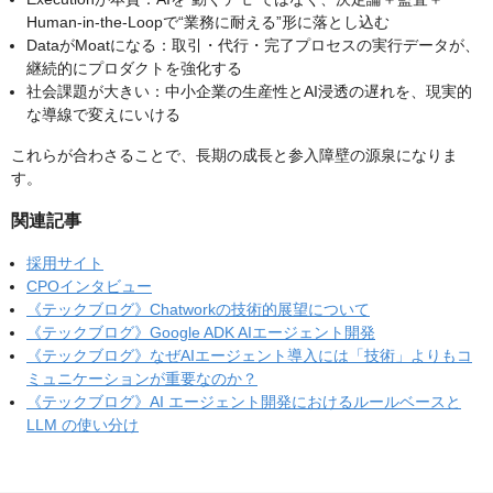
Human-in-the-Loopで“業務に耐える”形に落とし込む
DataがMoatになる：取引・代行・完了プロセスの実行データが、
継続的にプロダクトを強化する
社会課題が大きい：中小企業の生産性とAI浸透の遅れを、現実的
な導線で変えにいける
これらが合わさることで、長期の成長と参入障壁の源泉になりま
す。
関連記事
採用サイト
CPOインタビュー
《テックブログ》Chatworkの技術的展望について
《テックブログ》Google ADK AIエージェント開発
《テックブログ》なぜAIエージェント導入には「技術」よりもコ
ミュニケーションが重要なのか？
《テックブログ》AI エージェント開発におけるルールベースと
LLM の使い分け