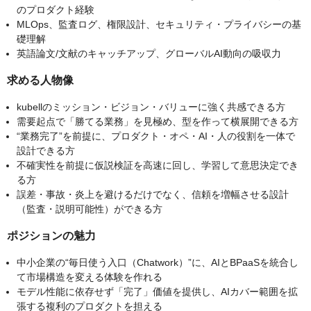
のプロダクト経験
MLOps、監査ログ、権限設計、セキュリティ・プライバシーの基
礎理解
英語論文/文献のキャッチアップ、グローバルAI動向の吸収力
求める人物像
kubellのミッション・ビジョン・バリューに強く共感できる方
需要起点で「勝てる業務」を見極め、型を作って横展開できる方
“業務完了”を前提に、プロダクト・オペ・AI・人の役割を一体で
設計できる方
不確実性を前提に仮説検証を高速に回し、学習して意思決定でき
る方
誤差・事故・炎上を避けるだけでなく、信頼を増幅させる設計
（監査・説明可能性）ができる方
ポジションの魅力
中小企業の“毎日使う入口（Chatwork）”に、AIとBPaaSを統合し
て市場構造を変える体験を作れる
モデル性能に依存せず「完了」価値を提供し、AIカバー範囲を拡
張する複利のプロダクトを担える