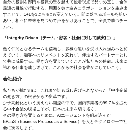
自分の役割を部門や役職の壁を越えて他者視点で見つめ直し、全体
最適の目線で行動する。周囲を巻き込みコラボレーションを生み出
すことで、1+1を3にも4にも変えていく。間に落ちるボールを拾い
あい、相互に未来を見つめて声をかけあうことで、全員で勝つチー
ムへ。
「Integrity Driven（チーム・顧客・社会に対して誠実に）」
働く仲間となるチームを信頼し、多様な違いを受け入れ強みへと変
えていく。顧客へのリスペクトを忘れず、伴走するパートナーとし
て共に成長する。働き方を変えていくことが私たちの使命。未来に
誇れる仕事を成し遂げて、これからの社会を豊かにしていこう。
会社紹介
私たちが挑むのは、これまで誰も成し遂げられなかった「中小企業
の働き方」の根底からの変革です。
少子高齢化という抗えない潮流の中で、国内事業者の99.7％を占め
る中小企業の現場こそが、日本の未来を切り拓く。
その働き方を変えるために、AIエージェントを組み込んだ
BPaaS（Business Process as a Service）を人とテクノロジーで社
会に実装します。