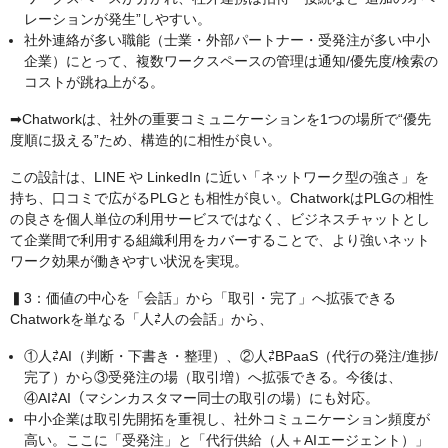
レーションが発生”しやすい。
社外連絡が多い職能（士業・外部パートナー・受発注が多い中小
企業）にとって、複数ワークスペースの管理は通知/優先度/検索の
コストが跳ね上がる。
➡︎Chatworkは、社外の重要コミュニケーションを1つの場所で“優先
度順に扱える”ため、構造的に相性が良い。
この設計は、LINE や LinkedIn に近い「ネットワーク型の強さ」を
持ち、口コミで広がるPLGとも相性が良い。ChatworkはPLGの相性
の良さを個人単位の利用サービスではなく、ビジネスチャットとし
て企業間で利用する組織利用をカバーすることで、より強いネット
ワーク効果が働きやすい状況を実現。
▍3：価値の中心を「会話」から「取引・完了」へ拡張できる
Chatworkを単なる「人⇄人の会話」から、
①人⇄AI（判断・下書き・整理）、②人⇄BPaaS（代行の発注/進捗/
完了）から③受発注の場（取引増）へ拡張できる。今後は、
④AI⇄AI（マシンカスタマー同士の取引の場）にも対応。
中小企業は取引先開拓を重視し、社外コミュニケーション頻度が
高い。ここに「受発注」と「代行供給（人＋AIエージェント）」