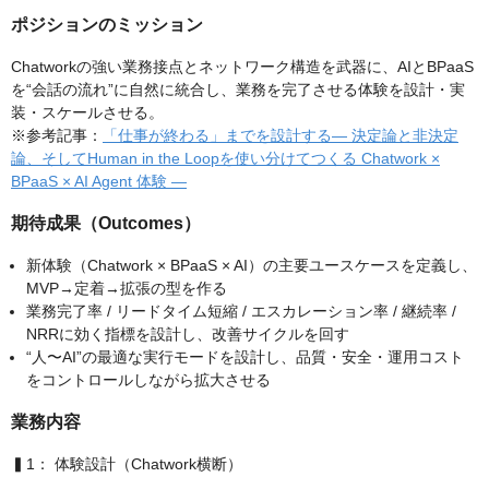
ポジションのミッション
Chatworkの強い業務接点とネットワーク構造を武器に、AIとBPaaS
を“会話の流れ”に自然に統合し、業務を完了させる体験を設計・実
装・スケールさせる。
※参考記事：
「仕事が終わる」までを設計する— 決定論と非決定
論、そしてHuman in the Loopを使い分けてつくる Chatwork ×
BPaaS × AI Agent 体験 —
期待成果（Outcomes）
新体験（Chatwork × BPaaS × AI）の主要ユースケースを定義し、
MVP→定着→拡張の型を作る
業務完了率 / リードタイム短縮 / エスカレーション率 / 継続率 /
NRRに効く指標を設計し、改善サイクルを回す
“人〜AI”の最適な実行モードを設計し、品質・安全・運用コスト
をコントロールしながら拡大させる
業務内容
▍1： 体験設計（Chatwork横断）