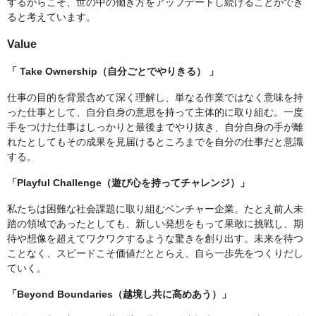
するからこそ、世の中の働き方をアップデートし続けることができ
ると考えています。
Value
「 Take Ownership（自分ごとでやりきる） 」
仕事の目的を背景含めて深く理解し、単なる作業ではなく意味を持
った仕事として、自分自身の意思を持って主体的に取り組む。一度
手をつけた仕事はしっかりと最後までやり抜き、自分自身の手が離
れたとしてもその成果を見届けるところまでを自分の仕事だと意識
する。
「Playful Challenge（遊び心を持ってチャレンジ）」
私たちは困難な社会課題に取り組むベンチャー企業。たとえ前人未
踏の領域であったとしても、新しい発想をもって果敢に挑戦し、期
待や想像を超えてワクワクするような驚きを創り出す。未来を待つ
ことなく、スピードこそ価値だととらえ、自ら一歩先をつくりだし
ていく。
「Beyond Boundaries（越境し共に高めあう）」