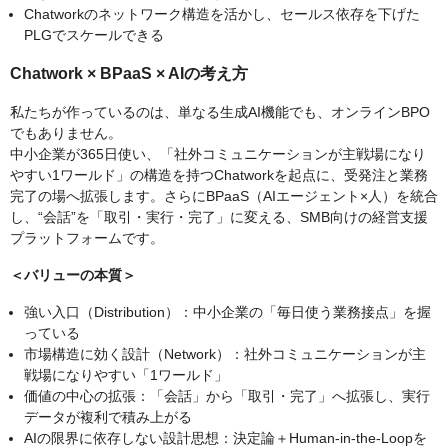
Chatworkのネットワーク構造を活かし、セールス依存を下げた
PLGでスケールできる
Chatwork × BPaaS × AIの考え方
私たちが作っているのは、単なる生成AI機能でも、オンラインBPO
でもありません。
中小企業が365日使い、「社外コミュニケーションが主戦場になり
やすい1ワールド」の構造を持つChatworkを起点に、受発注と業務
完了の場へ拡張します。さらにBPaaS（AIエージェント×人）を統合
し、“会話”を「取引・実行・完了」に変える、SMB向けの経営支援
プラットフォームです。
＜バリューの本質＞
強い入口（Distribution）：中小企業の「毎日使う業務接点」を握
っている
市場構造に効く設計（Network）：社外コミュニケーションが主
戦場になりやすい「1ワールド」
価値の中心の拡張：「会話」から「取引・完了」へ拡張し、実行
データが複利で積み上がる
AIの限界に依存しない設計思想：決定論＋Human-in-the-Loopを