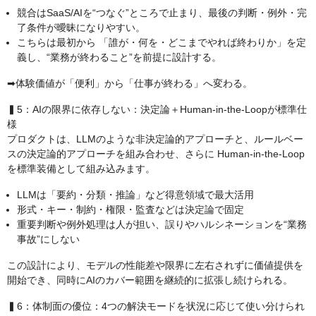
競合はSaaS/AIを“つなぐ”ところで止まり、最後の判断・例外・完
了条件が曖昧になりやすい。
こちらは最初から 「誰が・何を・どこまでやれば終わりか」を定
義し、“業務が終わること”を前提に設計する。
➡︎体験価値が「便利」から「仕事が終わる」へ変わる。
▍5：AIの限界に依存しない：決定論＋Human-in-the-Loopが標準仕
様
プロダクトは、LLMのような非決定論的アプローチと、ルールベー
スの決定論的アプローチを組み合わせ、さらに Human-in-the-Loop
を標準装備として組み込みます。
LLMは「要約・分類・推論」など得意領域で最大活用
形式・キー・制約・権限・監査などは決定論で固定
重要判断や例外処理は人が担い、誤りやハルシネーションを“業務
事故”にしない
この設計により、モデルの性能差や限界に左右されずに価値提供を
開始でき、同時にAIのカバー範囲を継続的に拡張し続けられる。
▍6：体制面の優位：4つの解決モードを状況に応じて使い分けられ