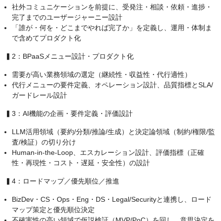
社外コミュニケーションを前提に、受発注・相談・依頼・進捗・
完了までのユーザージャーニー設計
「誰が・何を・どこまでやれば完了か」を定義し、運用・体制ま
で含めてプロダクト化
▍2：BPaaSメニュー設計・プロダクト化
需要が高い業務領域の選定（継続性・収益性・代行適性）
代行メニューの要件定義、オペレーション設計、品質指標とSLA/
ガードレール設計
▍3：AI機能の企画・要件定義・評価設計
LLM活用領域（要約/分類/推論/生成）と決定論領域（制約/権限/監
査/検証）の切り分け
Human-in-the-Loop、エスカレーション設計、評価指標（正確
性・再現性・コスト・遅延・安全性）の設計
▍4：ロードマップ／優先順位／推進
BizDev・CS・Ops・Eng・DS・Legal/Securityと連携し、ロード
マップ策定と優先順位決定
不確実性の高い領域で仮説検証（MVP/PoC）を回し、意思決定を