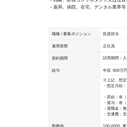
－薬局、病院、在宅、デンタル業界等（
職種 / 募集ポジション
投資担当
雇用形態
正社員
試用期間：入
契約期間
給与
年収
800万円
※上記、想定
・想定月給：6
・昇給：有（
・賞与：有（
・退職金：無

・交通費：支
勤務地
100-0005 