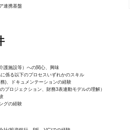
ケア連携基盤
件
介護施設等）への関心、興味
Aに係る以下のプロセスいずれかのスキル
財務)、ドキュメンテーションの経験
Lのプロジェクション、財務3表連動モデルの理解）
験
ングの経験
社(投資銀行、PE、VC)での経験