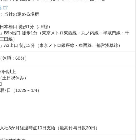
認
：当社の定める場所

本橋口 徒歩1分（JR線）

」B9b出口 徒歩1分（東京メトロ東西線・丸ノ内線・半蔵門線・千
三田線）

」A3出口 徒歩3分（東京メトロ銀座線・東西線、都営浅草線）
30（休憩：60分）
0日以上

（土日祝休み）



日（12/29～1/4）

入社3か月経過時点10日支給（最高付与日数20日）