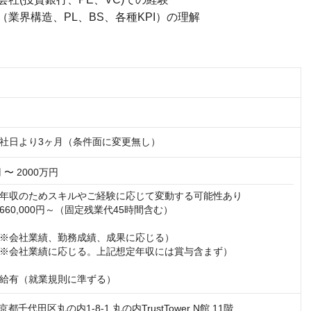
業界構造、PL、BS、各種KPI）の理解
社日より3ヶ月（条件面に変更無し）
 〜 2000万円
年収のためスキルやご経験に応じて変動する可能性あり

60,000円～（固定残業代45時間含む）

※会社業績、勤務成績、成果に応じる）

※会社業績に応じる。上記想定年収には賞与含まず）

給有（就業規則に準ずる）
東京都千代田区丸の内1-8-1 丸の内TrustTower N館 11階