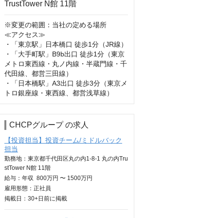
※変更の範囲：当社の定める場所

≪アクセス≫

・「東京駅」日本橋口 徒歩1分（JR線）

・「大手町駅」B9b出口 徒歩1分（東京
メトロ東西線・丸ノ内線・半蔵門線・千
代田線、都営三田線）

・「日本橋駅」A3出口 徒歩3分（東京メ
トロ銀座線・東西線、都営浅草線）
CHCPグループ の求人
【投資担当】投資チーム/ミドルバック
担当
勤務地：東京都千代田区丸の内1-8-1 丸の内Tru
stTower N館 11階
給与：
年収
800万円 〜 1500万円
雇用形態：正社員
掲載日：
30+日
前に掲載