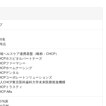
プ
0名

月時点
域ヘルスケア連携基盤（略称：CHCP）

HCPホスピタルパートナーズ

CPファーマシー

HCPホームナーシング

CPデンタル

HCPコーポレートソリューションズ

人CHCP東京医科歯科大学未来医療推進機構

CPトラスティ

P Alfa
76床
