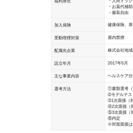
・人間ドック
福利厚生
・お薬代補助

・服装自由
健康保険、厚
加入保険
屋内禁煙
受動喫煙対策
株式会社地域
配属先企業
2017年5月
設立年月
ヘルスケア分
主な事業内容
①書類選考（
選考方法
➁モデルテス
➂1次面接（対
④2次面接（対
⑤3次面接（対
⑥内定

※対面面接は