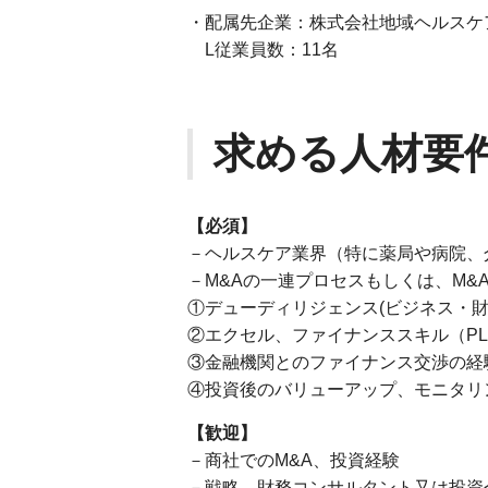
・配属先企業：株式会社地域ヘルス
L従業員数：11名
求める人材要
【必須】
－ヘルスケア業界（特に薬局や病院、
－M&Aの一連プロセスもしくは、M&
①デューディリジェンス(ビジネス・
②エクセル、ファイナンススキル（P
③金融機関とのファイナンス交渉の経
④投資後のバリューアップ、モニタリ
【歓迎】
－商社でのM&A、投資経験
－戦略、財務コンサルタント又は投資会