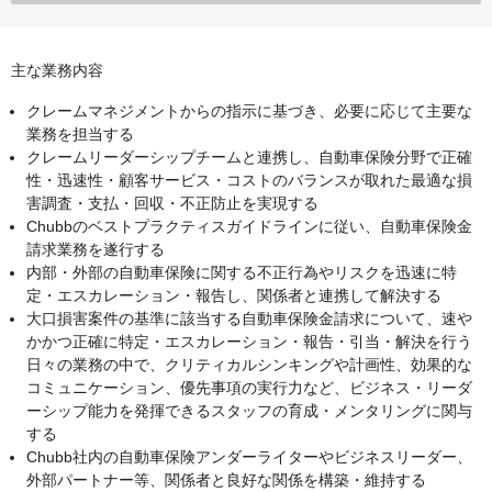
主な業務内容
クレームマネジメントからの指示に基づき、必要に応じて主要な
業務を担当する
クレームリーダーシップチームと連携し、自動車保険分野で正確
性・迅速性・顧客サービス・コストのバランスが取れた最適な損
害調査・支払・回収・不正防止を実現する
Chubbのベストプラクティスガイドラインに従い、自動車保険金
請求業務を遂行する
内部・外部の自動車保険に関する不正行為やリスクを迅速に特
定・エスカレーション・報告し、関係者と連携して解決する
大口損害案件の基準に該当する自動車保険金請求について、速や
かかつ正確に特定・エスカレーション・報告・引当・解決を行う
日々の業務の中で、クリティカルシンキングや計画性、効果的な
コミュニケーション、優先事項の実行力など、ビジネス・リーダ
ーシップ能力を発揮できるスタッフの育成・メンタリングに関与
する
Chubb社内の自動車保険アンダーライターやビジネスリーダー、
外部パートナー等、関係者と良好な関係を構築・維持する