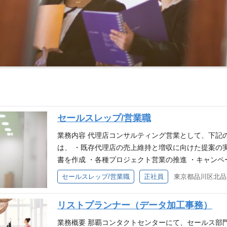
セールスレップ/営業職
業務内容 代理店コンサルティング営業として、下記
は、 ・既存代理店の売上維持と増収に向けた提案の
書を作成 ・各種プロジェクト営業の推進 ・キャンペ
力向上や、営業業務システム等の教育指導 応募要件 
セールスレップ/営業職
正社員
保険についての各種専門知識（商品、取扱い規定、販
力 ・結果志向 ・全国転勤可能な方（東京・大阪・
リストプランナー（データ加工事務）
談の上決定）
業務概要 那覇コンタクトセンターにて、セールス部