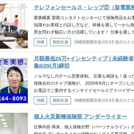
・コールセンターでの電話発信業務経験あれば尚可 
テレフォンセールス・レップ②（架電業務/
スタマーコンタクトセンター紹介ビデオ◆
業務概要 那覇コンタクトセンターにて保険商品をお
知識やお客様との話し方など、研修を通して一から身
男女問わず幅広い方が活躍しています！ 仕事を通し
ルを身につけたい方、保険会社で新たなキャリアを
沖縄
契約社員
沖縄県那覇市壺川3-3-5 壺川スク
す。 ＊事業好調につき拡大・増員しています。安定
・コールセンターでの電話発信業務経験あれば尚可 
月額最低25万+インセンティブ | 未経
スタマーコンタクトセンター紹介ビデオ◆
集6/29(月)締切
ノルマなしのチーム営業体制。 応募も相談も！迷っ
保険会社のチャブ保険が、 2025年8月にオープン
お電話でご案内するインサイドセールスアドバイザー 
と聞くと「ノルマがきつそう…」と 不安になる方も
沖縄
契約社員
沖縄県那覇市壺川3-3-5 壷川スク
は一切設けておらず、 チームで協力しながら成果を
数字重視の営業ではなく、「お客様にとって本当に
個人火災新種保険部 アンダーライター
なご案内を評価する文化が根付いています。営業未
境です。 ※お客様の迷惑となるような無理なセールス
仕事内容 将来、個人保険分野（パーソナルライン）
お気軽にご連絡ください。 050-3164-8093 / 070-383