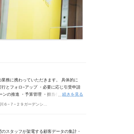
の業務に携わっていただきます。 具体的に
実行とフォロ−アップ ・必要に応じ引受申請
続きを見る
ーンの推進 ・予算管理 ・担当代理店の営業
・損害保険に関する営業経験3年以上 ・損害
東京都品川区北品川６−７−２９ガーデンシティ品川御殿山５階 Ｃｈｕｂｂ 損害保険 株式会社 他(1)
売手法、法律等） ・ビジネスに対する洞察
名古屋・福岡などを想定。初任地については相
門のスタッフが架電する顧客データの集計・