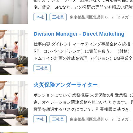
指す方 アンダーライター経験がなくても応募可能。
分かる動画を公開中！】 【給与】 基本給25万円＋頑
宅、賃貸、SPLなど、どの分野の専門でも幅広い経
定25万＋インセンティブ3万＋営業手当5万=33万円)
ッショナルを目指せる 主な業務： 引受書類や補償内
本社
正社員
徒歩1分) 【勤務時間・休日】 平日12:30～20:30 土日
の管理（引受権限内） UAGにおける限定的な引受権
ト制：週休2日 年次有給休暇、夏季休暇、年末年始、
償内容・引受条件の理解顧客ニーズを満たしつつ、
Division Manager - Direct Marketing
日 【仕事内容】 お電話での保険をお客様にご紹介す
供できる能力 リスクアセスメント対応リスクエクス
ートが受けられるので、 未経験からでも安心です。 老
スク分析能力があれば尚良し P&Lなど財務要件の
仕事内容 ダイレクトマーケティング事業全体を統括・
中！ 【 お任せする業務】 クレジットカード会社の
基礎の理解 マーケティング・コミュニケーション営
RP、コンバインドレシオ）に責任を負う。 （財務
お任せします。 リストに基づいた架電のため、飛び
ン・明確なコミュニケーション能力 戦略的思考に基
トムライン計画の達成を管理 （ビジョン）DM事業全
も安心してスタートできます。 【具体的な業務の流
ョン戦略の管理・遂行能力 システム・プログラム活
スポンサーの上級管理職、外部ベンダーの上級管理
正社員
を確認 ・トークマニュアルに沿ってお電話をかけて応
力
（コールセンターの管理）パフォーマンス改善、TS
興味を持っていただいた方へ、 申込方法や資料のご
のキャパシティ拡大／縮小を含む、センター運営戦略
火災保険アンダーライター
でも安心できる研修制度が自慢】 トークスクリプト
ンの管理）継続率向上施策、インバウンド対応、デ
からでも安心して取り組める環境です。 実際に、未
を含む、サービスオペレーション部門の戦略・施策を
ポジションについて 業務概要 火災保険の引受業務
です! ①導入研修 : 会社の概要や社内環境について学
織体制の変更を評価する。チームを率い、チームのモ
進、オペレーション関連業務を担当いただきます。 具
て学びます。 ③ロープレ研修/端末研修 : 実際の電
を改善し、円滑な社内コミュニケーションを実現して
権限を超過するリスクについて、引受権限に基づき
い形でロールプレイング形式で研修を行います。 ※
アンス・ガバナンス）IBAおよび社内規程に基づき
イティングを行うことで、ポートフォリオの健全性の
本社
正社員
の成長をサポートします。 【福利厚生】 ■交通費支給
を維持 （報告）業務状況を適時に報告 （その他）C
ン・フォーム等の他部門からの情報に基づき、事故多
制度)→自社株を時価より15%割引で購入できる ■リ
応 Supervise overall direct marketing business and has
開発（改定を含む） ・マーケットに注意を払い、自