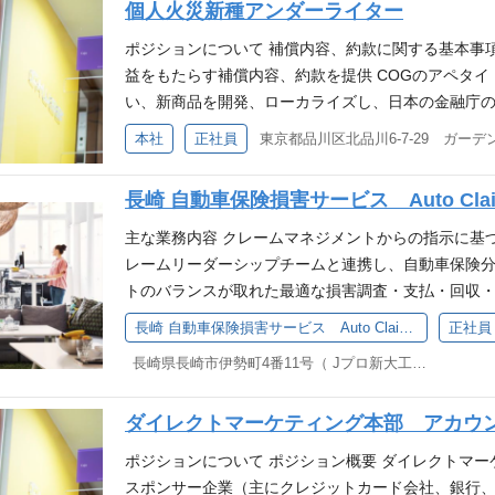
ブ等の割引を受けられる ■保険料補助制度→自社保険
個人火災新種アンダーライター
M.(GWP, NWP, TARP, Combined ratio) (Financial): Ma
認識する。 ・商品開発プロジェクトにおいて、商品
件】 ・未経験歓迎 ・年齢性別不問 ・学生不可 【 
e plan by leading team. (Vision): Develop DM vision 
発の企画、規定の整備、営業保険料率の決定、帳票
ポジションについて 補償内容、約款に関する基本事
収入も、働きやすさも、どちらも大事。」 そんな方に選
d strengthen relationship with sponsor’s senior m
イフサイクルに係る一連の業務を行う。 ■トップラ
益をもたらす補償内容、約款を提供 COGのアペタイ
那覇コンタクトセンター従業員アンケートより。 事
t and internal organization. (Manage Call center): Dec
ルの開拓および既存チャネルの掘り起こしに必要な各種
い、新商品を開発、ローカライズし、日本の金融庁の
一緒に働きませんか？ 【チャブ保険のGOOD POINT
luding performance improvement, TSR hiring, stopp
異例計上の申請に対して、申請理由を精査し、認否の
スクアセスメント リスク・エクスポージャー、特
本社
正社員
でも) 🏖️壺川駅徒歩1分・新しいオフィスで快適。
ity of call center. (Manage Service operation): Decis
計上の件数を抑制するために対策を講じる。 ■外部
ントロールを特定する能力を有すること。 エクスポ
と手厚いサポート体制。 ​ ⚖️ワークライフバラン
action, including persistency improving activity, inbo
損害保険料率算出機構、外国損害保険協会、日本損
択。事故内容を分析し、損失を定量化する。 財務分
の声
長崎 自動車保険損害サービス Auto Claims
nagement and fulfil management. (Strategic organiza
出席し、必要に応じて情報を社内関係者に連携する。
比率の理解。 保険財務の基礎を理解し、保険引受の
ture change. Team lead and keep higher motivation 
社オリエンテーションにご参加いただき、当社社員
理の基礎的理解 ロストレンド、料率算出を理解する
主な業務内容 クレームマネジメントからの指示に基
d make smooth internal communication for keep go
す。 その後部門の研修では、OJTで実務を通して必
リスクの定量化 マーケティング・コミュニケーショ
レームリーダーシップチームと連携し、自動車保険
Manage appropriate solicitation and keep best gove
について 火災保険部は現在11名の組織です。業績好
よび交渉し、 プレゼンテーションを行い、明確に伝
トのバランスが取れた最適な損害調査・支払・回収・不
n. (Reporting): Report business condition timely. (O
海外のチームからのサポートメンバーもいます。 キ
ョンを行う能力ならびに代理店（プロデューサー）戦
ティスガイドラインに従い、自動車保険金請求業務を
長崎 自動車保険損害サービス Auto Claims Adjuster
正社員
r management. Qualifications マーケ
ていただくのが一般的ですが、ご本人のご希望によ
業務の遂行に必要なシステムおよびソフトウェア・
不正行為やリスクを迅速に特定・エスカレーション・
感覚 優れたチームリーダーシップを有し、論理的思
転向や営業職への転向も可能です。社内公募制度も
長崎県長崎市伊勢町4番11号（ Jプロ新大工ビル）
貸保険のシステム要件定義を作成 要件 アンダーラ
害案件の基準に該当する自動車保険金請求について
業員のマネジメント経験 受け身ではなく主体的に行
への挑戦も可能です。 ■キャリア例１ 営業職で入社
知識 マイクロソフト・ワード、エクセル、パワーポイン
ン・報告・引当・解決を行う 日々の業務の中で、ク
われない） Broad experience and insight in the Marketi
職に転向− 10年目：P&C本部長に昇格 ■キャリア
xの使用 日本語（ネイティブ）と英語（中級または上
ダイレクトマーケティング本部 アカウ
ミュニケーション、優先事項の実行力など、ビジネ
Excellent team leading skill. Logical thinking and app
目：副部長昇格ー 5年目：部長昇格 応募要件 必須
渉スキル マーケティングスキル 複数の保険種目の引
フの育成・メンタリングに関与する Chubb社内の
ポジションについて ポジション概要 ダイレクトマ
r large amount employee managing experience. Activ
イティング、リスクマネジメント等）がある方。 ・
ー、外部パートナー等、関係者と良好な関係を構築・
スポンサー企業（主にクレジットカード会社、銀行
(Not sectionalism person)