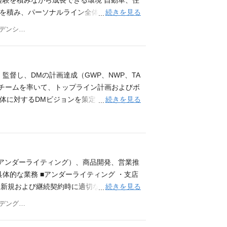
経験を積みながら成長できる環境 自動車、住
張った分インセンティブ！ (月収例: 毎月固
続きを見る
験を積み、パーソナルライン全体のプロフェ
 【勤務地】 那覇コンタクトセンター(壺川駅
容の文書化 標準ファイルやポートフォリオ
東京都品川区北品川６−７−２９ガーデンシティ品川御殿山５階 Ｃｈｕｂｂ 損害保険 株式会社
祝11:00～19:00 ※土日祝は1h残業あり シフ
限の所有 求めるスキル・素養： 基本的な補
慶弔、 記念日休暇年2日、人間ドック休暇1
会社収益を確保できる補償や条件を理解・提
るお仕事です。 充実した研修と手厚いサポ
ポージャー分析やロス分析などの基本素養 リ
若男女(19～69歳まで)幅広い世代が活躍
基本理解リスク分析に必要な数字や保険の財務
監督し、DMの計画達成（GWP、NWP、TA
会員様へ、保険商品をご案内する電話業務を
業部門との調整・交渉能力 プレゼンテーショ
）チームを率いて、トップライン計画およびボ
込み営業や外回りは一切なし。 未経験の方で
づくコミュニケーション展開能力 プロダクシ
続きを見る
体に対するDMビジョンを策定 （関係構築）
れ】 ・お客様情報が記載された専用システム
用システムやプログラムを用いた業務遂行能
職、および社内組織との関係を維持・強化
対 ・保険商品についてのご案内/ご提案 ・
R採用、キャンペーン停止、コールセンター
案内 ・応対履歴を入力して完了 【初めて
および施策を決定 （サービスオペレーショ
や商品知識に関する研修があるため、 未経験
ータ管理、請求管理、フルフィルメント管理
経験からスタートしたスタッフが多数活躍中
決定 （戦略的組織運営）DM組織および組
（アンダーライティング）、商品開発、営業推
びます。 ②知識研修 : 保険の基礎知識につい
チベーションを高く維持する。DM内の環境
体的な業務 ■アンダーライティング ・支店
話応対からPC入力方法など、 実際の業務に近
、良好なチームワークを維持 （コンプライ
続きを見る
、新規および継続契約時に適切なアンダーラ
定期的な面談や先輩のフォローなどで皆さん
、適切な募集活動を管理し、最良のガバナンス
維持を図る。 ・リスク・オブザベーショ
東京都品川区北品川６−７−２９ガーデングレイス品川御殿山５階 Ｃｈｕｂｂ 損害保険 株式会社
→支払い上限無し ■ESPP(従業員持株購入
OGおよび上級管理職から求められる業務対
発者等悪質なリスクの排除を行う。 ■商品
ロクラブ→映画/食事/宿泊/フィットネスクラ
 responsibility of achieving the plan of D
社商品の他社に対する優位点・劣後点を常に