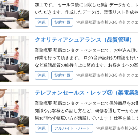
加工です。 セールス後に回収した集計データから、
いただきます。作成したデータは、架電リスト作成や
タ集計のスペシャリスト、又はリサーチャーなどのキャ
沖縄
契約社員
沖縄県那覇市壺川3-3-5 壺川スク
社でそのキャリアの第一歩を踏み出してみませんか?
安定した企業で一緒に働きませんか。 応募条件 ≪職
クオリティアシュアランス（品質管理）
■Excelなどを用いてデータを加工(資料作成など)
もつく方は、応募資格を満たしている可能性が高いです
業務概要 那覇コンタクトセンターにて、お申込み頂
いたい理解している(用途に合わせて最適な機能を選べ
作業を行って頂きます。 ログ(音声記録)の確認を行
られる。 □データを用いて社内でのコミュニケーシ
など通話品質の維持向上に努めます。お客さまへの
タマーコンタクトセンター紹介ビデオ◆
理者が介入してアドバイスする体制を整えています。
沖縄
契約社員
沖縄県那覇市壺川3-3-5 壺川スク
ず結果がついてくる仕事です。 自発的に行動してく
めています。 経験は問いませんが、保険のお仕事の
テレフォンセールス・レップ③（架電業務
きます。 ＊事業好調につき拡大・増員しています。
件 未経験歓迎♪ PCスキル必須(エクセル・ワード)
業務概要 那覇コンタクトセンターにて保険商品をお
いただけると思います !! ・事務の経験がある方 ・
知識やお客様との話し方など、研修を通して一から身
める人物像 ・コミュニケーションスキルがありチー
男女問わず幅広い方が活躍しています！ 仕事を通し
できる ・素直で謙虚さがある ◆那覇カスタマーコ
ルを身につけたい方、保険会社で新たなキャリアを
沖縄
アルバイト・パート
沖縄県那覇市壺川3-3-
す。 ＊事業好調につき拡大・増員しています。安定