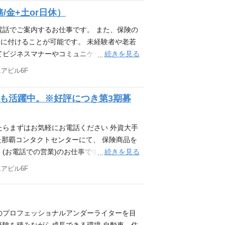
・保険会社での業務経験あれば尚可 ◆那覇カ
金+土or日休）
電話でご案内するお仕事です。 また、保険の
に付けることが可能です。 未経験者や老若
続きを見る
てビジネスマナーやコミュニケーションスキ
スタートしたい方、ご応募お待ちしておりま
エアビル6F
した企業で一緒に働きませんか。 応募条件
・保険会社での業務経験あれば尚可 ◆那覇カ
験者も活躍中。※好評につき第3期募
たらまずはお気軽にお電話ください 外資大手
した那覇コンタクトセンターにて、 保険商品を
続きを見る
(お電話での営業)のお仕事です。 セールス
多いかもしれませんが、 当社では個人ノルマ
エアビル6F
出すスタイルです。 また、無理な押し売りや
必要な保険かどうか」を重視し、丁寧で誠実
経験の方でも始めやすく、安心して働ける環
はありません!! お電話での相談も受付中！
のプロフェッショナルアンダーライターを目
0-5251(平日9:00-17:00) 【職場の雰囲気が