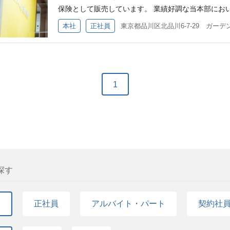
・損害保険業界での引受業務（アンダーライティング
ティング・アカウント管理等のプロジェクトにも積
保険として販売しています。 業績好調な当本部にお
貢献する 自動車保険に関する権限の管理・運用 その
実行、事業拡大のための管理、マーケティング、計
本社
正社員
は日常業務の要約であり、Chubbの事業展開やニー
す。 具体的な業務 トップライン計画とボトムライン
必須経験・スキル 自動車保険金請求業務経験5年以上
ンスを見つける為のスポンサー詳細情報を収集する
損害調査プロセスに関する幅広い知識 優れた文章力
ティブ枚数、新規発行カード、プロモーション期間
柔軟な対応力 保険契約・Chubb商品知識 法的要件
抽出リード数、リード選択等） 事業戦略に基づいて
ド 訴訟手続きに関する知識
キャンペーンを実行し、キャンペーン結果を毎日、
1
る。チームと一緒に計画を迅速に達成するためのイニ
業を拡大し、本部内チームと協業する。 「スポンサ
サーに新規事業の推進を提案する。 業務の魅力 毎
ケティング本部。あなたのアイデア次第で様々な施
見え、結果に結びつく面白さが実感できるでしょう
ださい。 キャリアパス チーム内でのリーダー、マ
すし、部門内の他ポジション、他の保険ラインの営
探す
社内公募制度もございますので、ご本人の意欲次第で
ダイレクトマーケティング本部 営業部は、各アカ
て
正社員
アルバイト・パート
契約社
本部の企画管理部、コンタクトセンターとも連携し
施策や新規開拓を進めています。営業部は4名体制で