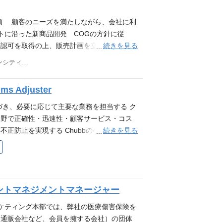
を3割引きで加入できる※規定あり 【応募条
nage & achieve topline plan and bottom-lin
内容の策定、業務フローの策定、システム開
8割以上が職場の 雰囲気が良いと実感！】 「高
for all DM business. (Relationship): Keep an
類および募集文書の作成・管理等、商品のラ
項 顧客のニーズを満たしながら、会社に利
ばれています。 ※2025年12月に実施。
anagement, outside vendor senior managemen
インへの貢献 営業部門と協力し、新規チャネ
トに沿った新商品開発 COGの方針に従
業好調につき拡大・増員中。安定した企業で
ision center operation strategy & action, inc
施策の支援を行う。 ■ 異例計上の管理 ・
続きを見る
認可を取得の上、販売計画を立案、管理 リ
】 💰月額最低25万＋インセンティブ(未経験
ing campaign and expansion/reducing capac
決定を行う。 ・営業部支店と協力し、異例
殊または一般的なハザード、および適切なコ
東京都品川区北品川6-7-29 ガーデンシティ品川御殿山
 📚誰でも未経験から保険のプロへ。充実の研修
ion service operation department strategy &
関連機関への報告と必要な委員会等への出席
ージャーとリスク分析に基づいてリスクを選
ス認証企業。オンもオフも充実！ 働く皆さん
und call activity, data management, billing ma
害保険協会等への報告と指定された委員会に
析 リスク分析に使用される財務諸表および
 Adjuster
tion): Evaluation DM organization and struc
 入社後の教育 初め2日間は人事部で行う入
決定が会社の資産に与える影響を理解 保険数
of team. Make better circumstance in DM an
として必要な知識を身に着けていただきま
能力。 過去の実績ないし予測手法に基づく
づき、必要に応じて主要な業務を担当する ク
od teamwork. (Compliance & Governance):
要なスキルを身に着けていただきます。 組織
ン 会社の最終利益を達成するための営業お
分野で正確性・迅速性・顧客サービス・コス
rnance based on IBA and company regulatio
調なため増員中です。男性9名、女性2名で、
える。戦略的思考に基づいてコミュニケーシ
続きを見る
正防止を実現する Chubbのベストプラク
ther): Business required from COG and senio
ャリアパス 当部門でのマネージャーを目指し
略を管理 システムとプログラム管理 日常
遂行する 内部・外部の自動車保険に関する
ティング分野における幅広い経験と知見を有し、優れた数値
り、他の保険ラインのアンダーライターへの
プログラムを使用し、個人火災保険および賃
報告し、関係者と連携して解決する 大口損
考力と適切な説明力 部門管理または多数の従
ありますので、管理部門や損害サービス部門
イティングの概念、実務、手続きに関する深い
、速やかかつ正確に特定・エスカレーショ
動し、事業を牽引（セクショナリズムにとら
（新卒、院卒）− 7年目：アンダーライター
ト、アウトルック, インターネット/Webe
リティカルシンキングや計画性、効果的なコ
ng field and excellent enumerative sense.
例２ アンダーライターとして中途入社− 4年
級）の多言語コミュニケーションスキル 交
ントマネジメントマネージャー
ス・リーダーシップ能力を発揮できるスタッ
ropriate explanation skill. Division Manage o
要件 ・損保業界での経験（営業、アンダーラ
受経験
自動車保険アンダーライターやビジネスリーダ
ーケティング本部では、弊社の医療傷害保険を
ely working style person and lead business
英語力：ビジネスレベルの読み書き 歓迎要件
維持する 必要に応じて、商品開発・マーケ
、通販会社など、会員を擁する会社）の団体