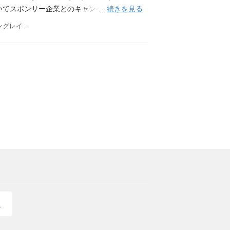
）経験者 ・英会話力（ビジネスレベル）
極的に参加し、会社の成長・財務目標達成に
続きを見る
いてスポンサー企業とのキャンペーン立案、
他、マネジメントから指示された業務 上記
画の企画立案、販売促進に従事いただきま
東京都品川区北品川6-7-29 ガーデングレイス品川御殿山
ズ、成長に応じて変更となる場合があります
計画を管理および達成する。 ビジネスチャ
 大卒以上（法学部卒歓迎） 保険業界および
。（スポンサー戦略、カード発行枚数、アク
・コミュニケーション力 市場環境の変化への
ルール、保険契約数、利用可能なリード数、
・規制の理解 顧客志向の高いサービスマイン
計画を達成するための販売計画を作成する。
毎週、毎月追跡する。結果を評価し、報告す
シアチブを開発する。 既存のスポンサー事
ーの相手」との関係を維持・強化し、スポン
年好調に売り上げが伸びているダイレクトマー
策を形にすることができます。成果が数字で
。どんどん新しいチャレンジをしていってく
ネージャー職を目指していただくことも可能で
業職にチャレンジいただくことも可能です。
、様々な可能性が開けます。 組織について
ウントマネージャーが幅広い責任を持ち、同
員
て、担当アカウント（スポンサー企業）との
それぞれが担当アカウントを数社ずつ担当し