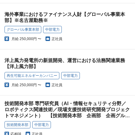
海外事業におけるファイナンス人財【グローバル事業本
部】※名古屋勤務※
グローバル事業本部
中部電力
月給
250,000円 〜
正社員
洋上風力発電所の新規開発、運営における法務関連業務
【洋上風力部】
再生可能エネルギーカンパニー
中部電力
月給
250,000円 〜
正社員
技術開発本部 専門研究員（AI・情報セキュリティ分野／
ロボティクス関連技術／現場支援技術研究開発プロジェク
トマネジメント） 【技術開発本部 企画部 企画グルー
プ】
技術開発本部
中部電力
応相談
正社員