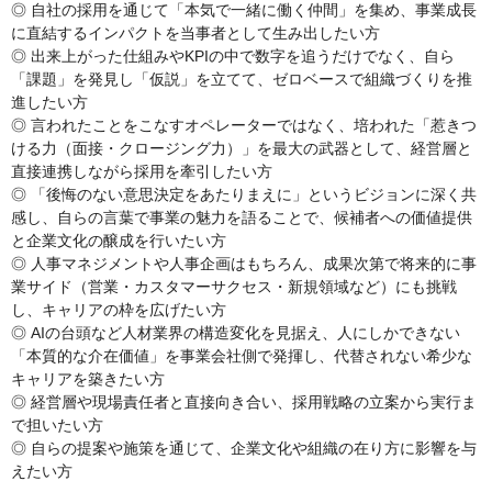
◎ 自社の採用を通じて「本気で一緒に働く仲間」を集め、事業成長
に直結するインパクトを当事者として生み出したい方
◎ 出来上がった仕組みやKPIの中で数字を追うだけでなく、自ら
「課題」を発見し「仮説」を立てて、ゼロベースで組織づくりを推
進したい方
◎ 言われたことをこなすオペレーターではなく、培われた「惹きつ
ける力（面接・クロージング力）」を最大の武器として、経営層と
直接連携しながら採用を牽引したい方
◎ 「後悔のない意思決定をあたりまえに」というビジョンに深く共
感し、自らの言葉で事業の魅力を語ることで、候補者への価値提供
と企業文化の醸成を行いたい方
◎ 人事マネジメントや人事企画はもちろん、成果次第で将来的に事
業サイド（営業・カスタマーサクセス・新規領域など）にも挑戦
し、キャリアの枠を広げたい方
◎ AIの台頭など人材業界の構造変化を見据え、人にしかできない
「本質的な介在価値」を事業会社側で発揮し、代替されない希少な
キャリアを築きたい方
◎ 経営層や現場責任者と直接向き合い、採用戦略の立案から実行ま
で担いたい方
◎ 自らの提案や施策を通じて、企業文化や組織の在り方に影響を与
えたい方