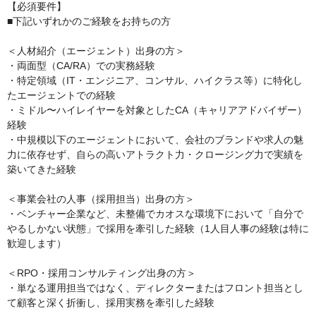
【必須要件】

■下記いずれかのご経験をお持ちの方 

＜人材紹介（エージェント）出身の方＞

・両面型（CA/RA）での実務経験

・特定領域（IT・エンジニア、コンサル、ハイクラス等）に特化し
たエージェントでの経験

・ミドル〜ハイレイヤーを対象としたCA（キャリアアドバイザー）
経験

・中規模以下のエージェントにおいて、会社のブランドや求人の魅
力に依存せず、自らの高いアトラクト力・クロージング力で実績を
築いてきた経験

＜事業会社の人事（採用担当）出身の方＞

・ベンチャー企業など、未整備でカオスな環境下において「自分で
やるしかない状態」で採用を牽引した経験（1人目人事の経験は特に
歓迎します）

＜RPO・採用コンサルティング出身の方＞

・単なる運用担当ではなく、ディレクターまたはフロント担当とし
て顧客と深く折衝し、採用実務を牽引した経験
