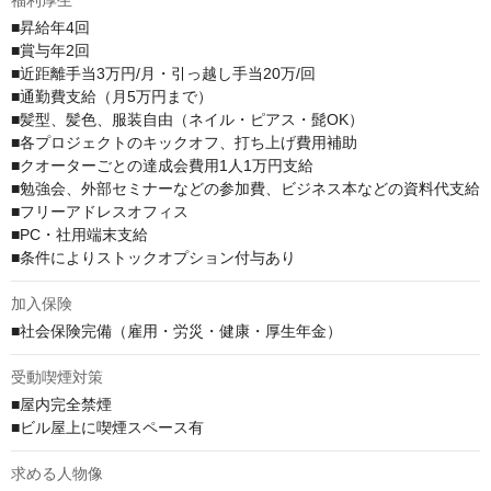
福利厚生
■昇給年4回

■賞与年2回

■近距離手当3万円/月・引っ越し手当20万/回

■通勤費支給（月5万円まで）

■髪型、髪色、服装自由（ネイル・ピアス・髭OK）

■各プロジェクトのキックオフ、打ち上げ費用補助

■クオーターごとの達成会費用1人1万円支給

■勉強会、外部セミナーなどの参加費、ビジネス本などの資料代支給

■フリーアドレスオフィス

■PC・社用端末支給

■条件によりストックオプション付与あり
加入保険
■社会保険完備（雇用・労災・健康・厚生年金）
受動喫煙対策
■屋内完全禁煙

■ビル屋上に喫煙スペース有
求める人物像