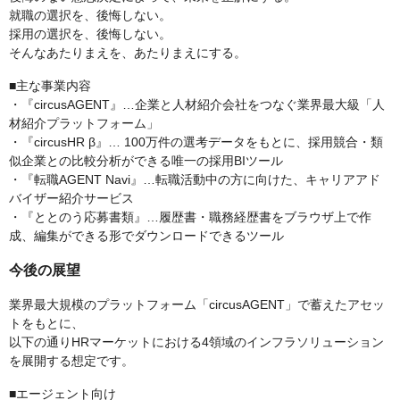
就職の選択を、後悔しない。
採用の選択を、後悔しない。
そんなあたりまえを、あたりまえにする。
■主な事業内容
・『circusAGENT』…企業と人材紹介会社をつなぐ業界最大級「人
材紹介プラットフォーム」
・『circusHR β』… 100万件の選考データをもとに、採用競合・類
似企業との比較分析ができる唯一の採用BIツール
・『転職AGENT Navi』…転職活動中の方に向けた、キャリアアド
バイザー紹介サービス
・『ととのう応募書類』…履歴書・職務経歴書をブラウザ上で作
成、編集ができる形でダウンロードできるツール
今後の展望
業界最大規模のプラットフォーム「circusAGENT」で蓄えたアセッ
トをもとに、
以下の通りHRマーケットにおける4領域のインフラソリューション
を展開する想定です。
■エージェント向け