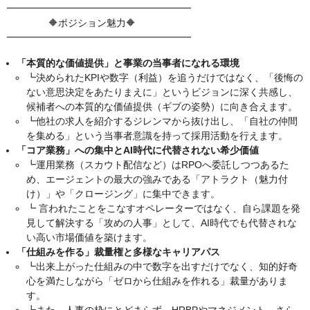
━━━━━━━━━━━━━━━━━━━
🔶ポジション魅力🔶
━━━━━━━━━━━━━━━━━━━
「本質的な価値提供」と事業の当事者になれる環境
┗決められたKPIや数字（利益）を追うだけではなく、「後悔の
ない意思決定をあたりまえに」というビジョンに深く共感し、
候補者への本質的な価値提供（ギブの姿勢）に向き合えます。
┗他社の求人を紹介するジレンマから抜け出し、「自社の仲間
を集める」という当事者意識を持って採用活動を行えます。
「コア業務」への集中とAI時代に代替されない希少価値
┗運用業務（スカウト配信など）はRPOへ委託しつつあるた
め、エージェントの最大の強みである「アトラクト（魅力付
け）」や「クロージング」に集中できます。
┗ 言われたことをこなすオペレーターではなく、自ら課題を発
見して解決する「攻めの人事」として、AI時代でも代替されな
い高い市場価値を築けます。
「仕組みを作る」裁量権と多様なキャリアパス
┗出来上がった仕組みの中で数字を出すだけでなく、知的好奇
心を満たしながら「ゼロから仕組みを作れる」裁量がありま
す。