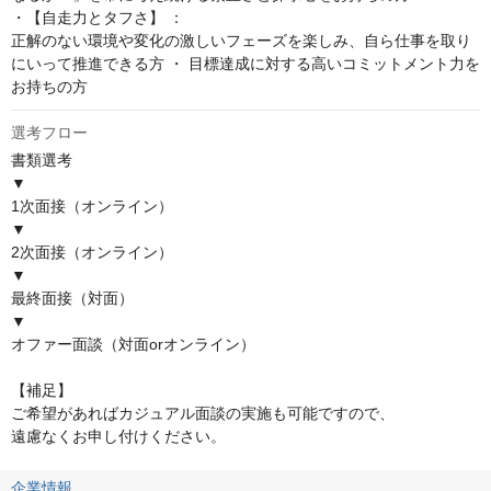
・【自走力とタフさ】 ：

正解のない環境や変化の激しいフェーズを楽しみ、自ら仕事を取り
にいって推進できる方 ・ 目標達成に対する高いコミットメント力を
お持ちの方
選考フロー
書類選考

▼

1次面接（オンライン）

▼

2次面接（オンライン）

▼

最終面接（対面）

▼

オファー面談（対面orオンライン）

【補足】

ご希望があればカジュアル面談の実施も可能ですので、

遠慮なくお申し付けください。
企業情報