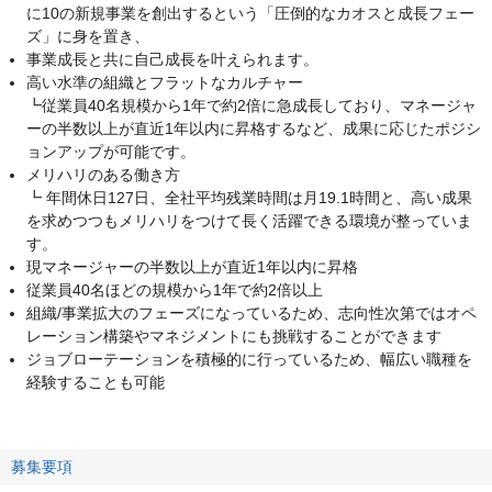
に10の新規事業を創出するという「圧倒的なカオスと成長フェー
ズ」に身を置き、
事業成長と共に自己成長を叶えられます。
高い水準の組織とフラットなカルチャー
┗従業員40名規模から1年で約2倍に急成長しており、マネージャ
ーの半数以上が直近1年以内に昇格するなど、成果に応じたポジシ
ョンアップが可能です。
メリハリのある働き方
┗ 年間休日127日、全社平均残業時間は月19.1時間と、高い成果
を求めつつもメリハリをつけて長く活躍できる環境が整っていま
す。
現マネージャーの半数以上が直近1年以内に昇格
従業員40名ほどの規模から1年で約2倍以上
組織/事業拡大のフェーズになっているため、志向性次第ではオペ
レーション構築やマネジメントにも挑戦することができます
ジョブローテーションを積極的に行っているため、幅広い職種を
経験することも可能
募集要項