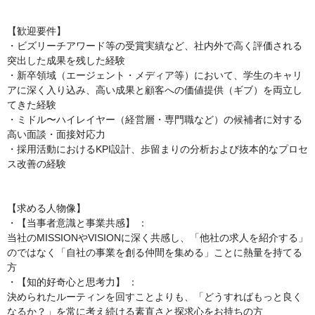
【歓迎要件】

・ビズリーチアワード等の受賞実績など、社内外で高く評価される
突出した成果を残した経験

・新卒領域（エージェント・メディア等）において、学生のキャリ
アに深く入り込み、高い成果と顧客への価値提供（ギブ）を両立し
てきた経験

・ミドル〜ハイレイヤー（経営層・専門職など）の候補者に対する
高い面談・面接対応力

・採用活動におけるKPI設計、歩留まりの分析および抜本的なプロセ
ス改善の経験

【求める人物像】

・【当事者意識と事業共感】 ：

当社のMISSIONやVISIONに深く共感し、「他社の求人を紹介する」
のではなく「自社の事業を創る仲間を集める」ことに熱量を持てる
方

・【知的好奇心と思考力】 ：

決められたルーティンを回すことよりも、「どうすればもっと良く
なるか？」を常に考え続ける素直さと探求心をお持ちの方
