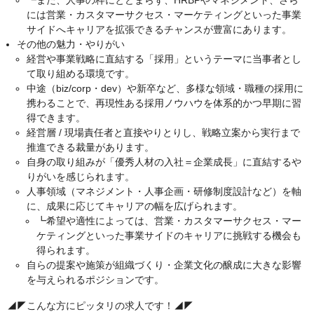
┗また、人事の枠にとどまらず、HRBPやマネジメント、さら
には営業・カスタマーサクセス・マーケティングといった事業
サイドへキャリアを拡張できるチャンスが豊富にあります。
その他の魅力・やりがい
経営や事業戦略に直結する「採用」というテーマに当事者とし
て取り組める環境です。
中途（biz/corp・dev）や新卒など、多様な領域・職種の採用に
携わることで、再現性ある採用ノウハウを体系的かつ早期に習
得できます。
経営層 / 現場責任者と直接やりとりし、戦略立案から実行まで
推進できる裁量があります。
自身の取り組みが「優秀人材の入社＝企業成長」に直結するや
りがいを感じられます。
人事領域（マネジメント・人事企画・研修制度設計など）を軸
に、成果に応じてキャリアの幅を広げられます。
┗希望や適性によっては、営業・カスタマーサクセス・マー
ケティングといった事業サイドのキャリアに挑戦する機会も
得られます。
自らの提案や施策が組織づくり・企業文化の醸成に大きな影響
を与えられるポジションです。
◢◤こんな方にピッタリの求人です！◢◤