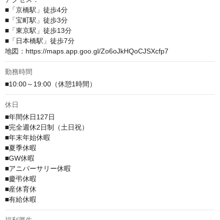
■「京橋駅」徒歩4分

■「宝町駅」徒歩3分

■「東京駅」徒歩13分

■「日本橋駅」徒歩7分

地図：https://maps.app.goo.gl/Zo6oJkHQoCJSXcfp7
勤務時間
■10:00～19:00（休憩1時間）
休日
■年間休日127日

■完全週休2日制（土日祝）

■年末年始休暇

■夏季休暇

■GW休暇

■アニバーサリー休暇

■慶弔休暇

■産休育休

■有給休暇