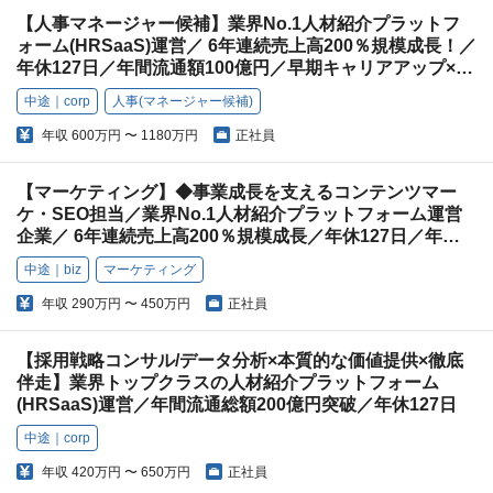
【人事マネージャー候補】業界No.1人材紹介プラットフ
ォーム(HRSaaS)運営／ 6年連続売上高200％規模成長！／
年休127日／年間流通額100億円／早期キャリアアップ×本
質的価値提供
中途｜corp
人事(マネージャー候補)
年収
600万円 〜 1180万円
正社員
【マーケティング】◆事業成長を支えるコンテンツマー
ケ・SEO担当／業界No.1人材紹介プラットフォーム運営
企業／ 6年連続売上高200％規模成長／年休127日／年間
流通額100億円／早期キャリアアップ
中途｜biz
マーケティング
年収
290万円 〜 450万円
正社員
【採用戦略コンサル/データ分析×本質的な価値提供×徹底
伴走】業界トップクラスの人材紹介プラットフォーム
(HRSaaS)運営／年間流通総額200億円突破／年休127日
中途｜corp
年収
420万円 〜 650万円
正社員