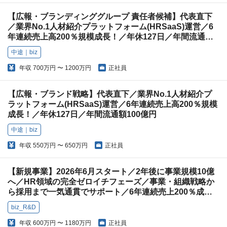
【広報・ブランディンググループ 責任者候補】代表直下
／業界No.1人材紹介プラットフォーム(HRSaaS)運営／6
年連続売上高200％規模成長！／年休127日／年間流通額
100億円
中途｜biz
年収
700万円 〜 1200万円
正社員
【広報・ブランド戦略】代表直下／業界No.1人材紹介プ
ラットフォーム(HRSaaS)運営／6年連続売上高200％規模
成長！／年休127日／年間流通額100億円
中途｜biz
年収
550万円 〜 650万円
正社員
【新規事業】2026年6月スタート／2年後に事業規模10億
へ／HR領域の完全ゼロイチフェーズ／事業・組織戦略か
ら採用まで一気通貫でサポート／6年連続売上200％成長
／年休127日
biz_R&D
年収
600万円 〜 1180万円
正社員