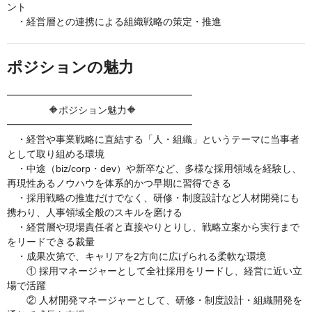
ント
・経営層との連携による組織戦略の策定・推進
ポジションの魅力
━━━━━━━━━━━━━━━━━━━
🔶ポジション魅力🔶
━━━━━━━━━━━━━━━━━━━
・経営や事業戦略に直結する「人・組織」というテーマに当事者
として取り組める環境
・中途（biz/corp・dev）や新卒など、多様な採用領域を経験し、
再現性あるノウハウを体系的かつ早期に習得できる
・採用戦略の推進だけでなく、研修・制度設計など人材開発にも
携わり、人事領域全般のスキルを磨ける
・経営層や現場責任者と直接やりとりし、戦略立案から実行まで
をリードできる裁量
・成果次第で、キャリアを2方向に広げられる柔軟な環境
① 採用マネージャーとして全社採用をリードし、経営に近い立
場で活躍
② 人材開発マネージャーとして、研修・制度設計・組織開発を