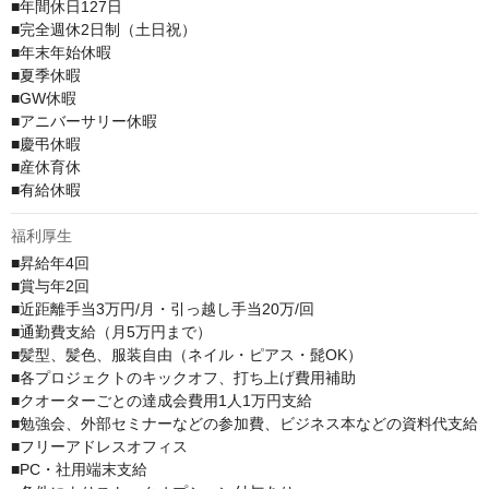
■年間休日127日

■完全週休2日制（土日祝）

■年末年始休暇

■夏季休暇

■GW休暇

■アニバーサリー休暇

■慶弔休暇

■産休育休

■有給休暇
福利厚生
■昇給年4回

■賞与年2回

■近距離手当3万円/月・引っ越し手当20万/回

■通勤費支給（月5万円まで）

■髪型、髪色、服装自由（ネイル・ピアス・髭OK）

■各プロジェクトのキックオフ、打ち上げ費用補助

■クオーターごとの達成会費用1人1万円支給

■勉強会、外部セミナーなどの参加費、ビジネス本などの資料代支給

■フリーアドレスオフィス

■PC・社用端末支給
