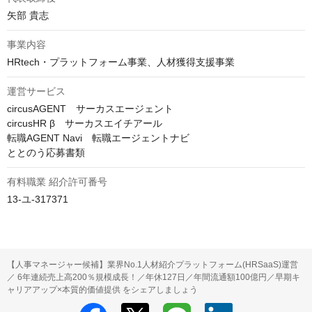
矢部 貴志
事業内容
HRtech・プラットフォーム事業、人材獲得支援事業
運営サービス
circusAGENT　サーカスエージェント

circusHR β　サーカスエイチアール

転職AGENT Navi　転職エージェントナビ

ととのう応募書類
有料職業 紹介許可番号
13-ユ-317371
【人事マネージャー候補】業界No.1人材紹介プラットフォーム(HRSaaS)運営
／ 6年連続売上高200％規模成長！／年休127日／年間流通額100億円／早期キ
ャリアアップ×本質的価値提供 をシェアしましょう