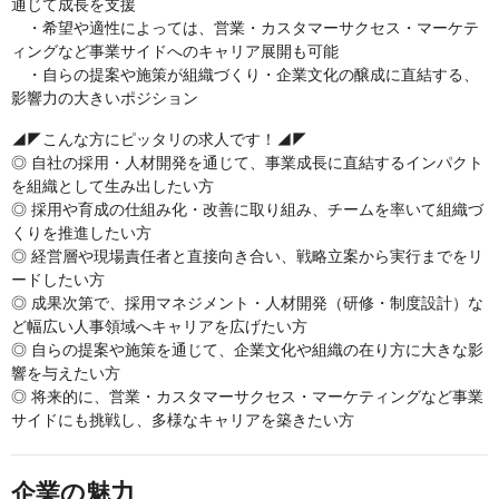
通じて成長を支援
・希望や適性によっては、営業・カスタマーサクセス・マーケテ
ィングなど事業サイドへのキャリア展開も可能
・自らの提案や施策が組織づくり・企業文化の醸成に直結する、
影響力の大きいポジション
◢◤こんな方にピッタリの求人です！◢◤
◎ 自社の採用・人材開発を通じて、事業成長に直結するインパクト
を組織として生み出したい方
◎ 採用や育成の仕組み化・改善に取り組み、チームを率いて組織づ
くりを推進したい方
◎ 経営層や現場責任者と直接向き合い、戦略立案から実行までをリ
ードしたい方
◎ 成果次第で、採用マネジメント・人材開発（研修・制度設計）な
ど幅広い人事領域へキャリアを広げたい方
◎ 自らの提案や施策を通じて、企業文化や組織の在り方に大きな影
響を与えたい方
◎ 将来的に、営業・カスタマーサクセス・マーケティングなど事業
サイドにも挑戦し、多様なキャリアを築きたい方
企業の魅力