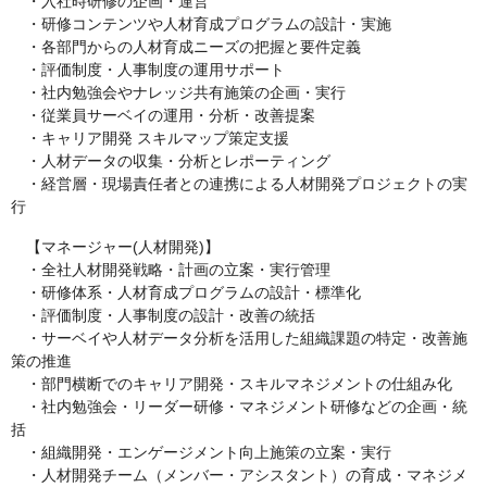
・入社時研修の企画・運営
・研修コンテンツや人材育成プログラムの設計・実施
・各部門からの人材育成ニーズの把握と要件定義
・評価制度・人事制度の運用サポート
・社内勉強会やナレッジ共有施策の企画・実行
・従業員サーベイの運用・分析・改善提案
・キャリア開発 スキルマップ策定支援
・人材データの収集・分析とレポーティング
・経営層・現場責任者との連携による人材開発プロジェクトの実
行
【マネージャー(人材開発)】
・全社人材開発戦略・計画の立案・実行管理
・研修体系・人材育成プログラムの設計・標準化
・評価制度・人事制度の設計・改善の統括
・サーベイや人材データ分析を活用した組織課題の特定・改善施
策の推進
・部門横断でのキャリア開発・スキルマネジメントの仕組み化
・社内勉強会・リーダー研修・マネジメント研修などの企画・統
括
・組織開発・エンゲージメント向上施策の立案・実行
・人材開発チーム（メンバー・アシスタント）の育成・マネジメ