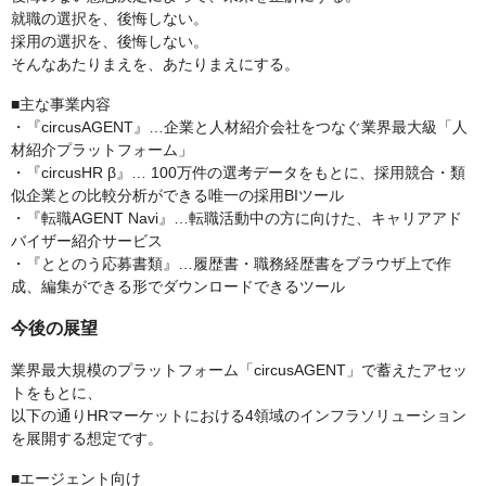
就職の選択を、後悔しない。
採用の選択を、後悔しない。
そんなあたりまえを、あたりまえにする。
■主な事業内容
・『circusAGENT』…企業と人材紹介会社をつなぐ業界最大級「人
材紹介プラットフォーム」
・『circusHR β』… 100万件の選考データをもとに、採用競合・類
似企業との比較分析ができる唯一の採用BIツール
・『転職AGENT Navi』…転職活動中の方に向けた、キャリアアド
バイザー紹介サービス
・『ととのう応募書類』…履歴書・職務経歴書をブラウザ上で作
成、編集ができる形でダウンロードできるツール
今後の展望
業界最大規模のプラットフォーム「circusAGENT」で蓄えたアセッ
トをもとに、
以下の通りHRマーケットにおける4領域のインフラソリューション
を展開する想定です。
■エージェント向け