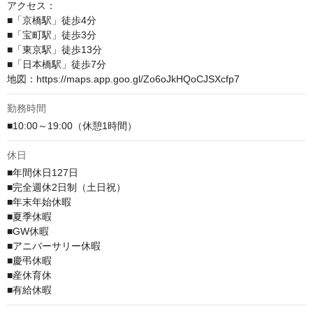
アクセス：

■「京橋駅」徒歩4分

■「宝町駅」徒歩3分

■「東京駅」徒歩13分

■「日本橋駅」徒歩7分

地図：https://maps.app.goo.gl/Zo6oJkHQoCJSXcfp7
勤務時間
■10:00～19:00（休憩1時間）
休日
■年間休日127日

■完全週休2日制（土日祝）

■年末年始休暇

■夏季休暇

■GW休暇

■アニバーサリー休暇

■慶弔休暇

■産休育休

■有給休暇