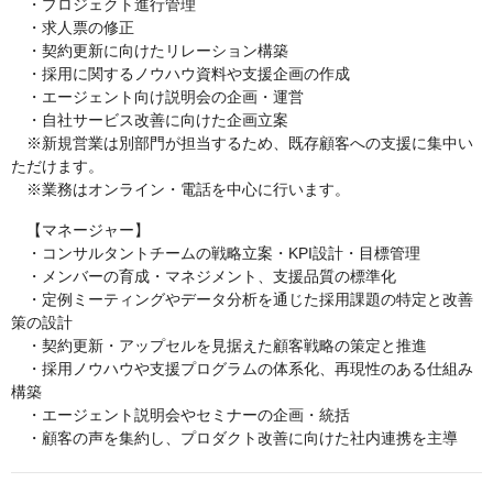
・プロジェクト進行管理
・求人票の修正
・契約更新に向けたリレーション構築
・採用に関するノウハウ資料や支援企画の作成
・エージェント向け説明会の企画・運営
・自社サービス改善に向けた企画立案
※新規営業は別部門が担当するため、既存顧客への支援に集中い
ただけます。
※業務はオンライン・電話を中心に行います。
【マネージャー】
・コンサルタントチームの戦略立案・KPI設計・目標管理
・メンバーの育成・マネジメント、支援品質の標準化
・定例ミーティングやデータ分析を通じた採用課題の特定と改善
策の設計
・契約更新・アップセルを見据えた顧客戦略の策定と推進
・採用ノウハウや支援プログラムの体系化、再現性のある仕組み
構築
・エージェント説明会やセミナーの企画・統括
・顧客の声を集約し、プロダクト改善に向けた社内連携を主導