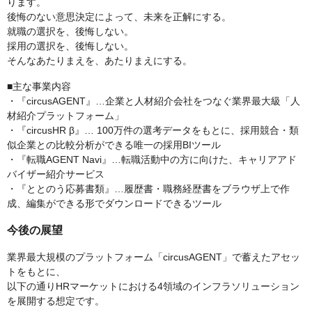
ります。
後悔のない意思決定によって、未来を正解にする。
就職の選択を、後悔しない。
採用の選択を、後悔しない。
そんなあたりまえを、あたりまえにする。
■主な事業内容
・『circusAGENT』…企業と人材紹介会社をつなぐ業界最大級「人
材紹介プラットフォーム」
・『circusHR β』… 100万件の選考データをもとに、採用競合・類
似企業との比較分析ができる唯一の採用BIツール
・『転職AGENT Navi』…転職活動中の方に向けた、キャリアアド
バイザー紹介サービス
・『ととのう応募書類』…履歴書・職務経歴書をブラウザ上で作
成、編集ができる形でダウンロードできるツール
今後の展望
業界最大規模のプラットフォーム「circusAGENT」で蓄えたアセッ
トをもとに、
以下の通りHRマーケットにおける4領域のインフラソリューション
を展開する想定です。