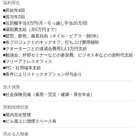
福利厚生
■昇給年4回

■賞与年2回

■近距離手当3万円/月・引っ越し手当20万/回

■通勤費支給（月5万円まで）

■髪型、髪色、服装自由（ネイル・ピアス・髭OK）

■各プロジェクトのキックオフ、打ち上げ費用補助

■クオーターごとの達成会費用1人1万円支給

■勉強会、外部セミナーなどの参加費、ビジネス本などの資料代支給

■フリーアドレスオフィス

■PC・社用端末支給

■条件によりストックオプション付与あり
加入保険
■社会保険完備（雇用・労災・健康・厚生年金）
受動喫煙対策
■屋内完全禁煙

■ビル屋上に喫煙スペース有
求める人物像