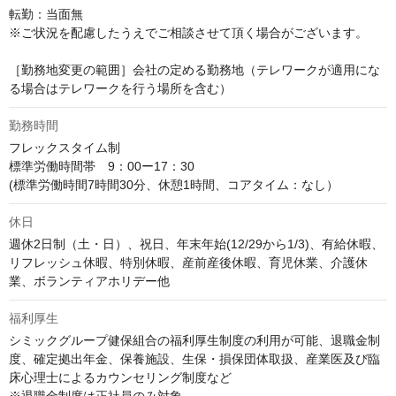
転勤：当面無

※ご状況を配慮したうえでご相談させて頂く場合がございます。

［勤務地変更の範囲］会社の定める勤務地（テレワークが適用にな
る場合はテレワークを行う場所を含む）
勤務時間
フレックスタイム制

標準労働時間帯　9：00ー17：30

(標準労働時間7時間30分、休憩1時間、コアタイム：なし）
休日
週休2日制（土・日）、祝日、年末年始(12/29から1/3)、有給休暇、
リフレッシュ休暇、特別休暇、産前産後休暇、育児休業、介護休
業、ボランティアホリデー他
福利厚生
シミックグループ健保組合の福利厚生制度の利用が可能、退職金制
度、確定拠出年金、保養施設、生保・損保団体取扱、産業医及び臨
床心理士によるカウンセリング制度など
