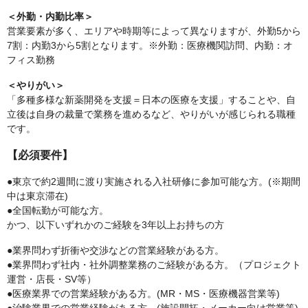
＜外勤・内勤比率＞
営業要素が多く、エリアや時期等によって異なりますが、外勤5から
7割：内勤3から5割となります。※外勤：医療機関訪問、内勤：オ
フィス勤務
＜やりがい＞
「多種多様な新薬開発を支援＝日本の医療を支援」することや、自
立後は自身の裁量で業務を進めるなど、やりがいが感じられる職種
です。
【必須要件】
●東京で約2週間に渡り実施される入社研修に参加可能な方。(※期間
中は東京滞在)
●全国転勤が可能な方。
かつ、以下いずれかのご経験を3年以上お持ちの方
●業界問わず折衝や交渉などの営業経験がある方。
●業界問わず社内・社外調整業務のご経験がある方。（プロジェクト
運営・店長・SV等）
●医療業界での営業経験がある方。(MR・MS・医療機器営業等)