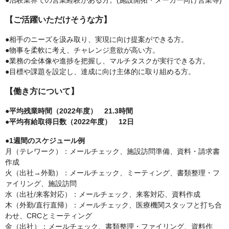
●治験業界での営業経験がある方。(施設開拓・メーカー向け営業等)
【ご活躍いただけそうな方】
●相手のニーズを汲み取り、実現に向け提案ができる方。
●物事を柔軟に考え、チャレンジ意欲が高い方。
●業務の全体像や進捗を把握し、マルチタスクが実行できる方。
●目標や課題を設定し、達成に向け主体的に取り組める方。
【働き方について】
●平均残業時間（2022年度） 21.3時間
●平均有給取得日数（2022年度） 12日
●1週間のスケジュール例
月（テレワーク）：メールチェック、施設訪問準備、資料・請求書
作成
火（出社→外勤）：メールチェック、ミーティング、書類整理・フ
ァイリング、施設訪問
水（出社/来客対応）：メールチェック、来客対応、資料作成
木（外勤/直行直帰）：メールチェック、医療機関スタッフと打ち合
わせ、CRCとミーティング
金（出社）：メールチェック、書類整理・ファイリング、資料作