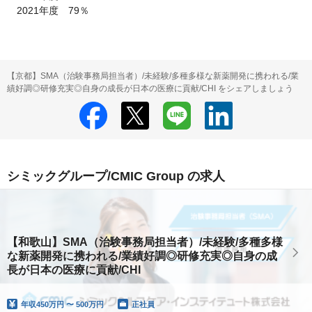
　2021年度　79％
【京都】SMA（治験事務局担当者）/未経験/多種多様な新薬開発に携われる/業
績好調◎研修充実◎自身の成長が日本の医療に貢献/CHI をシェアしましょう
シミックグループ/CMIC Group の求人
【和歌山】SMA（治験事務局担当者）/未経験/多種多様
な新薬開発に携われる/業績好調◎研修充実◎自身の成
長が日本の医療に貢献/CHI
年収
450万円 〜 500万円
正社員