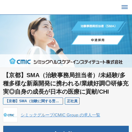
【京都】SMA（治験事務局担当者）/未経験/多
種多様な新薬開発に携われる/業績好調◎研修充
実◎自身の成長が日本の医療に貢献/CHI
【京都】SMA（治験に関する営業および事務業務）/未経験/CHI
正社員
シミックグループ/CMIC Group の求人一覧