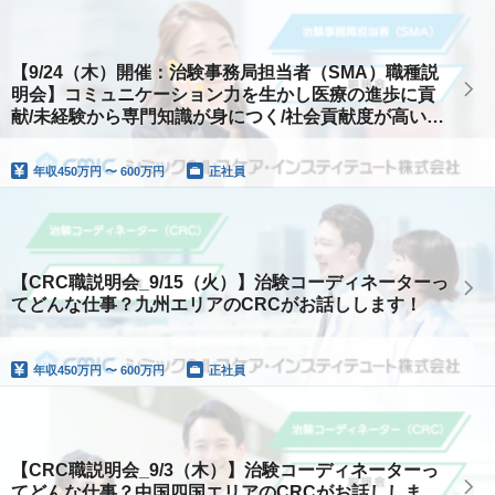
【9/24（木）開催：治験事務局担当者（SMA）職種説
明会】コミュニケーション力を生かし医療の進歩に貢
献/未経験から専門知識が身につく/社会貢献度が高い職
種
年収
450万円 〜 600万円
正社員
【CRC職説明会_9/15（火）】治験コーディネーターっ
てどんな仕事？九州エリアのCRCがお話しします！
年収
450万円 〜 600万円
正社員
【CRC職説明会_9/3（木）】治験コーディネーターっ
てどんな仕事？中国四国エリアのCRCがお話ししま