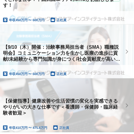
す！
年収
450万円 〜 600万円
正社員
【9/10（木）開催：治験事務局担当者（SMA）職種説
明会】コミュニケーション力を生かし医療の進歩に貢
献/未経験から専門知識が身につく/社会貢献度が高い職
種
年収
450万円 〜 600万円
正社員
【保健指導】健康改善や生活習慣の変化を実感できる
やりがいの大きな仕事です＜看護師・保健師・臨床経
験者歓迎＞
年収
410万円 〜 475.6万円
正社員