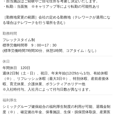
・担当施設はご経験やご自宅住所を考慮し決定いたします。

・転勤：当面無　※キャリアップ等により転勤の可能性あり

［勤務地変更の範囲］会社の定める勤務地（テレワークが適用にな
る場合はテレワークを行う場所を含む）
勤務時間
フレックスタイム制

標準労働時間帯　9：00ー17：30

(標準労働時間7時間30分、休憩1時間、コアタイム：なし）
休日
年間休日　120日

週休2日制（土・日）、祝日、年末年始(12/29から1/3)、有給休暇
（※）、リフレッシュ休暇（最大3日※）、特別休暇、産前産後休
暇、育児休業、介護休業、ボランティアホリデー他

※入社時付与。入社月によって付与日数が異なります。
福利厚生
シミックグループ健保組合の福利厚生制度の利用が可能、退職金制
度（※）、確定拠出年金、保養施設、生保・損保団体取扱、産業医