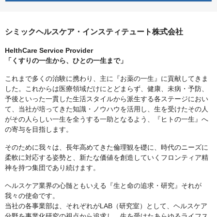
シミックヘルスケア・インスティテュート株式会社
HelthCare Service Provider
「くすりの一生から、ひとの一生まで」
これまで多くの治験に携わり、主に『お薬の一生』に貢献してきま
した。これからは医療領域だけにとどまらず、健康、未病・予防、
予後といった一貫した生活スタイルから派生する各ステージにおい
て、当社が培ってきた知識・ノウハウを活用し、生を受けたその人
がその人らしい一生を全うする一助となるよう、『ヒトの一生』へ
の寄与を目指します。
そのために我々は、長年高めてきた倫理観を礎に、時代のニーズに
柔軟に対応する姿勢と、新たな価値を創造していくフロンティア精
神を持つ集団であり続けます。
ヘルスケア業界の心髄ともいえる『生と命の追求・研究』それが
我々の使命です。
当社の各事業部は、それぞれがLAB（研究室）として、ヘルスケア
分野を事業化研究の視点から追求し、生を受けたあらゆるライフス