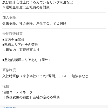
及び臨床心理士によるカウンセリング制度など

※退職金制度は正社員のみ対象
加入保険
健康保険、社会保険、厚生年金、労災保険
受動喫煙対策
■屋内全面禁煙

■執務エリア内全面禁煙

→建物内共有喫煙室あり

■敷地内喫煙エリアあり（屋外）
研修制度
入社時研修（東京本社にて約2週間）、OJT、勉強会など
職務
治験コーディネーター

［職務変更の範囲］会社の定める職務