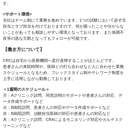
す。
<サポート環境>
当社はチーム制にて業務を進めています。1つの試験において必ず主
担当とサブ担当を付けておりますので、何か困ったことや分からな
いことがあっても相談しやすい環境となっております。また体調不
良等の急な欠勤となってもフォローが可能です。
【働き方について】
CRCは自宅から医療機関へ直行直帰することがほとんどです。
患者さんの来院時間や、医師との打ち合わせなど人に合わせた業務
スケジュールとなるため、フレックスタイム制やテレワーク制度を
上手に活用しながら勤務しております。
＜1週間のスケジュール＞
月：Aクリニック訪問、同意説明のサポートや患者さんの対応、デ
ータ作成サポートなど
火：B病院訪問、患者さんの対応やデータ作成サポートなど
水：B病院訪問、治験担当医師の対応や患者さんの対応など
木：Aクリニック訪問、CRAによるモニタリング対応やカルテスク
リーニングなど