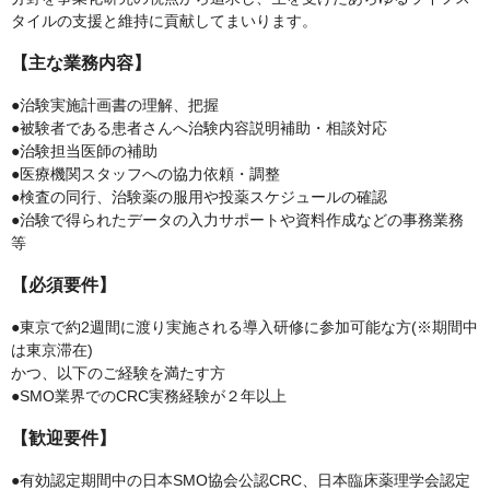
タイルの支援と維持に貢献してまいります。
【主な業務内容】
●治験実施計画書の理解、把握
●被験者である患者さんへ治験内容説明補助・相談対応
●治験担当医師の補助
●医療機関スタッフへの協力依頼・調整
●検査の同行、治験薬の服用や投薬スケジュールの確認
●治験で得られたデータの入力サポートや資料作成などの事務業務
等
【必須要件】
●東京で約2週間に渡り実施される導入研修に参加可能な方(※期間中
は東京滞在)
かつ、以下のご経験を満たす方
●SMO業界でのCRC実務経験が２年以上
【歓迎要件】
●有効認定期間中の日本SMO協会公認CRC、日本臨床薬理学会認定