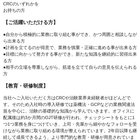
CRCのいずれかを
お持ちの方
【ご活躍いただける方】
●自分から積極的に業務に取り組む事ができ、かつ周囲と相談しなが
ら出来る方
●計画を立てるのが得意で、業務を慎重・正確に進める事が出来る方
●目標に向かって努力する事ができ、新たな知識を継続的に習得出来
る方
●相手の立場を尊重しながら、筋道を立てて自らの意見を伝えられる
方
【教育・研修制度】
当社へご入社いただく方はCRCや治験業界未経験者がほどんどで
す。そのため入社時の導入研修では薬機法・GCPなどの業務関連法
規を中心に、治験の基礎的な知識から学んでいきます。オフィスに
配属後は約3か月間のOJT研修が行われ、チェックシートをもとに1
つ1つ業務を身につけていき、上司・先輩から細やかなフォローを受
けながら業務に取り組める環境が整えられています。2年目以降も継
続して成長できるよう、より専門的な教育・研修が用意されていま