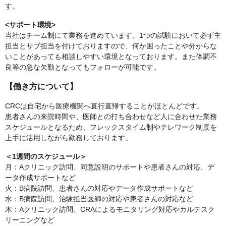
す。
<サポート環境>
当社はチーム制にて業務を進めています。1つの試験において必ず主
担当とサブ担当を付けておりますので、何か困ったことや分からな
いことがあっても相談しやすい環境となっております。また体調不
良等の急な欠勤となってもフォローが可能です。
【働き方について】
CRCは自宅から医療機関へ直行直帰することがほとんどです。
患者さんの来院時間や、医師との打ち合わせなど人に合わせた業務
スケジュールとなるため、フレックスタイム制やテレワーク制度を
上手に活用しながら勤務しております。
＜1週間のスケジュール＞
月：Aクリニック訪問、同意説明のサポートや患者さんの対応、デ
ータ作成サポートなど
火：B病院訪問、患者さんの対応やデータ作成サポートなど
水：B病院訪問、治験担当医師の対応や患者さんの対応など
木：Aクリニック訪問、CRAによるモニタリング対応やカルテスク
リーニングなど