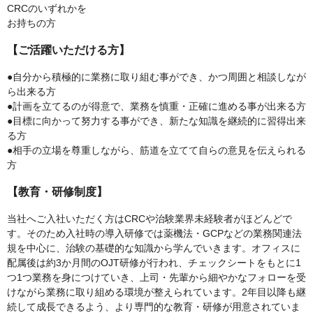
CRCのいずれかを
お持ちの方
【ご活躍いただける方】
●自分から積極的に業務に取り組む事ができ、かつ周囲と相談しなが
ら出来る方
●計画を立てるのが得意で、業務を慎重・正確に進める事が出来る方
●目標に向かって努力する事ができ、新たな知識を継続的に習得出来
る方
●相手の立場を尊重しながら、筋道を立てて自らの意見を伝えられる
方
【教育・研修制度】
当社へご入社いただく方はCRCや治験業界未経験者がほどんどで
す。そのため入社時の導入研修では薬機法・GCPなどの業務関連法
規を中心に、治験の基礎的な知識から学んでいきます。オフィスに
配属後は約3か月間のOJT研修が行われ、チェックシートをもとに1
つ1つ業務を身につけていき、上司・先輩から細やかなフォローを受
けながら業務に取り組める環境が整えられています。2年目以降も継
続して成長できるよう、より専門的な教育・研修が用意されていま