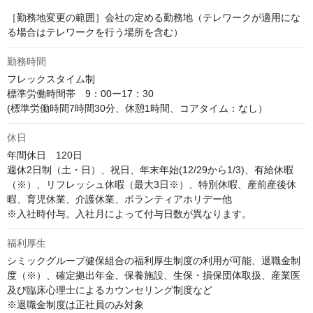
［勤務地変更の範囲］会社の定める勤務地（テレワークが適用にな
る場合はテレワークを行う場所を含む）
勤務時間
フレックスタイム制

標準労働時間帯　9：00ー17：30

(標準労働時間7時間30分、休憩1時間、コアタイム：なし）
休日
年間休日　120日

週休2日制（土・日）、祝日、年末年始(12/29から1/3)、有給休暇
（※）、リフレッシュ休暇（最大3日※）、特別休暇、産前産後休
暇、育児休業、介護休業、ボランティアホリデー他

※入社時付与。入社月によって付与日数が異なります。
福利厚生
シミックグループ健保組合の福利厚生制度の利用が可能、退職金制
度（※）、確定拠出年金、保養施設、生保・損保団体取扱、産業医
及び臨床心理士によるカウンセリング制度など

※退職金制度は正社員のみ対象