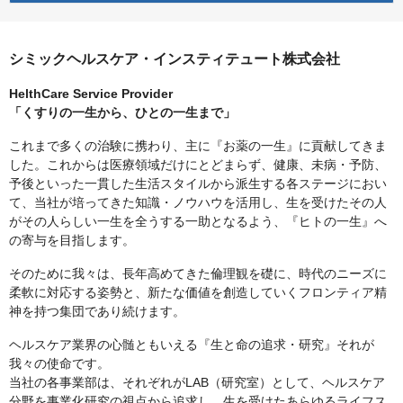
シミックヘルスケア・インスティテュート株式会社
HelthCare Service Provider
「くすりの一生から、ひとの一生まで」
これまで多くの治験に携わり、主に『お薬の一生』に貢献してきま
した。これからは医療領域だけにとどまらず、健康、未病・予防、
予後といった一貫した生活スタイルから派生する各ステージにおい
て、当社が培ってきた知識・ノウハウを活用し、生を受けたその人
がその人らしい一生を全うする一助となるよう、『ヒトの一生』へ
の寄与を目指します。
そのために我々は、長年高めてきた倫理観を礎に、時代のニーズに
柔軟に対応する姿勢と、新たな価値を創造していくフロンティア精
神を持つ集団であり続けます。
ヘルスケア業界の心髄ともいえる『生と命の追求・研究』それが
我々の使命です。
当社の各事業部は、それぞれがLAB（研究室）として、ヘルスケア
分野を事業化研究の視点から追求し、生を受けたあらゆるライフス