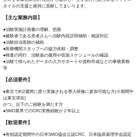
タイルの支援と維持に貢献してまいります。
【主な業務内容】
●治験実施計画書の理解、把握
●被験者である患者さんへ治験内容説明補助・相談対応
●治験担当医師の補助
●医療機関スタッフへの協力依頼・調整
●検査の同行、治験薬の服用や投薬スケジュールの確認
●治験で得られたデータの入力サポートや資料作成などの事務業務
等
【必須要件】
●東京で約2週間に渡り実施される導入研修に参加可能な方(※期間中
は東京滞在)
かつ、以下のご経験を満たす方
●SMO業界でのCRC実務経験が２年以上
【歓迎要件】
●有効認定期間中の日本SMO協会公認CRC、日本臨床薬理学会認定