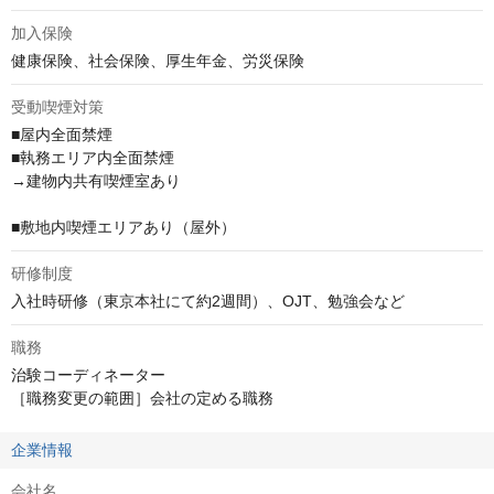
加入保険
健康保険、社会保険、厚生年金、労災保険
受動喫煙対策
■屋内全面禁煙

■執務エリア内全面禁煙

→建物内共有喫煙室あり

■敷地内喫煙エリアあり（屋外）
研修制度
入社時研修（東京本社にて約2週間）、OJT、勉強会など
職務
治験コーディネーター

［職務変更の範囲］会社の定める職務
企業情報
会社名