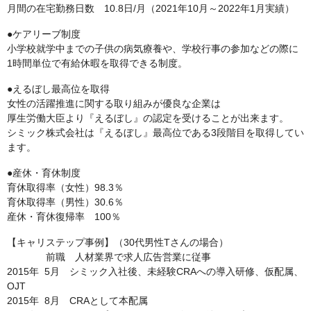
月間の在宅勤務日数 10.8日/月（2021年10月～2022年1月実績）
●ケアリーブ制度
小学校就学中までの子供の病気療養や、学校行事の参加などの際に
1時間単位で有給休暇を取得できる制度。
●えるぼし最高位を取得
女性の活躍推進に関する取り組みが優良な企業は
厚生労働大臣より『えるぼし』の認定を受けることが出来ます。
シミック株式会社は『えるぼし』最高位である3段階目を取得してい
ます。
●産休・育休制度
育休取得率（女性）98.3％
育休取得率（男性）30.6％
産休・育休復帰率 100％
【キャリステップ事例】（30代男性Tさんの場合）
前職 人材業界で求人広告営業に従事
2015年 5月 シミック入社後、未経験CRAへの導入研修、仮配属、
OJT
2015年 8月 CRAとして本配属