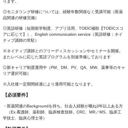
ります。
◎モニタリング研修については、経験年数関係なく受講可能（医薬
品関連の研修完備）
◎英語研修（短期留学制度、アプリ活用、TOEIC補助【TOEICスコ
アに応じて】）、English communication service（英語研修：ネイ
ティブ講師の常駐）
※ネイティブ講師とのフリーディスカッションやセミナーを開催。
またレベルに応じた英語プログラムを別途準備しております
◎新キャリア制度運用中（PM、DM、PV、QA、MW、薬事等のキャ
リア選択可能）
※入社後一定期間経過により適用可能となります。
【必須要件】
・医薬関連のBackgroundを持ち、社会人経験が概ね3年以上ある方
（Ex.看護師、薬剤師、臨床検査技師、CRC、MR／MS、臨床工
学技士、臨床心理士等）