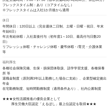
フレックスタイム制：あり（コアタイムなし） 

※フレックスタイムは入社1か月後から適用
休日
年間休日：120日以上（完全週休二日制、土曜・日曜・祝日、年末
年始6日） 

年次有給休暇：入社直後付与（初年度1～10日、最高付与日数20
日）

リフレッシュ休暇・チャレンジ休暇・慶弔休暇・/育児・介護休業　
等
福利厚生
各種社会保険完備、生保・損保団体取扱、語学学習支援、各種保養
所 等 

退職金制度（原則満3年以上勤務した場合に支給）、企業型確定拠出
年金

在宅勤務制度、短時間勤務制度（適用条件あり）、社内公募制度 

★★★女性活躍推進の優良企業として

         厚生労働大臣認定「えるぼし」最上位認定を取得★★★