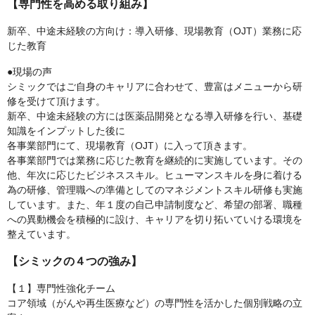
【専門性を高める取り組み】
新卒、中途未経験の方向け：導入研修、現場教育（OJT）業務に応
じた教育
●現場の声
シミックではご自身のキャリアに合わせて、豊富はメニューから研
修を受けて頂けます。
新卒、中途未経験の方には医薬品開発となる導入研修を行い、基礎
知識をインプットした後に
各事業部門にて、現場教育（OJT）に入って頂きます。
各事業部門では業務に応じた教育を継続的に実施しています。その
他、年次に応じたビジネススキル。ヒューマンスキルを身に着ける
為の研修、管理職への準備としてのマネジメントスキル研修も実施
しています。また、年１度の自己申請制度など、希望の部署、職種
への異動機会を積極的に設け、キャリアを切り拓いていける環境を
整えています。
【シミックの４つの強み】
【１】専門性強化チーム
コア領域（がんや再生医療など）の専門性を活かした個別戦略の立