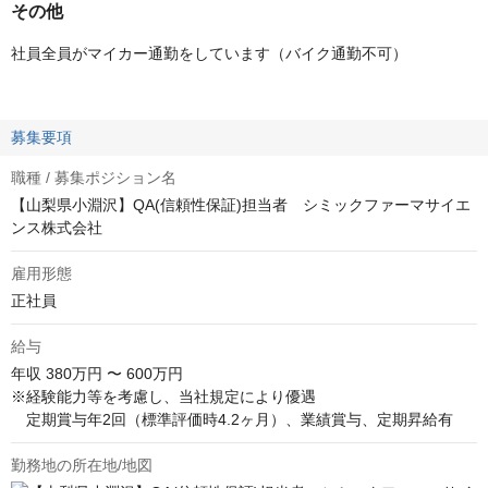
その他
社員全員がマイカー通勤をしています（バイク通勤不可）
募集要項
職種 / 募集ポジション名
【山梨県小淵沢】QA(信頼性保証)担当者 シミックファーマサイエ
ンス株式会社
雇用形態
正社員
給与
年収
380万円 〜 600万円
※経験能力等を考慮し、当社規定により優遇

　定期賞与年2回（標準評価時4.2ヶ月）、業績賞与、定期昇給有
勤務地の所在地/地図